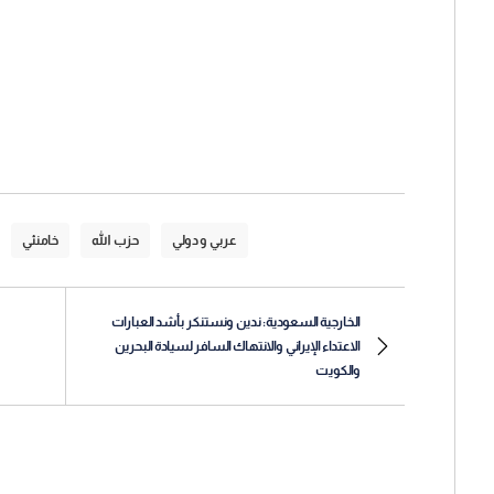
عربي و دولي
حزب الله
خامنئي
الخارجية السعودية: ندين ونستنكر بأشد العبارات
الاعتداء الإيراني والانتهاك السافر لسيادة البحرين
والكويت