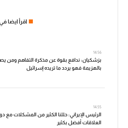
اقرأ ايضا في
14:56
بزشكيان: ندافع بقوة عن مذكرة التفاهم ومن يصف
بالهزيمة فهو يردد ما تريده إسرائيل
14:55
الرئيس الإيراني: حللنا الكثير من المشكلات مع د
العلاقات أفضل بكثير