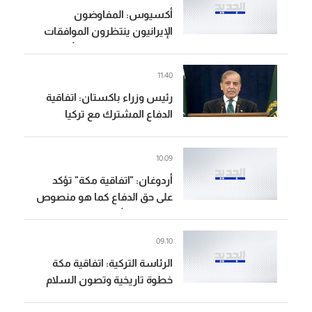
أكسيوس: المفاوضون
الإيرانيون ينتظرون الموافقات
النهائية من المجلس الأعلى
للأمن القومي الإيراني بشأن
11:40
الاتفاق مع سلطنة عُمان
رئيس وزراء باكستان: اتفاقية
والولايات المتحدة
الدفاع المشترك مع تركيا
والسعودية ستكون درعا
للسلام والرخاء للأجيال القادمة
10:09
أردوغان: "اتفاقية مكة" تؤكد
على حق الدفاع كما هو منصوص
في ميثاق الأمم المتحدة
09:10
الرئاسة التركية: اتفاقية مكة
خطوة تاريخية وتصون السلام
والاستقرار في منطقتنا