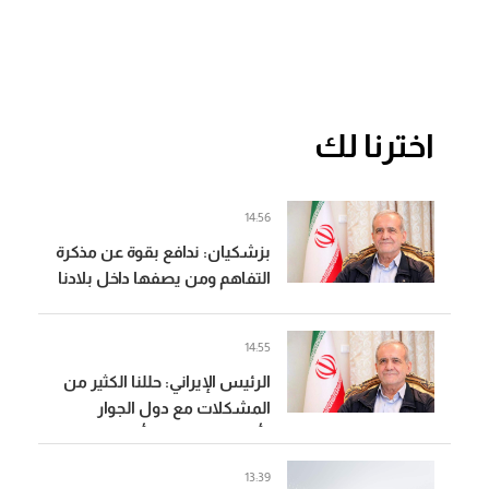
اخترنا لك
14:56
بزشكيان: ندافع بقوة عن مذكرة
التفاهم ومن يصفها داخل بلادنا
بالهزيمة فهو يردد ما تريده
إسرائيل
14:55
الرئيس الإيراني: حللنا الكثير من
المشكلات مع دول الجوار
وأصبحت العلاقات أفضل بكثير
13:39