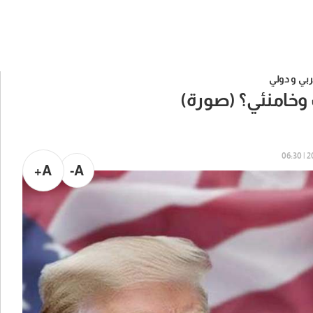
بي و دولي
 وخامنئي؟ (صورة)
20
A+
A-