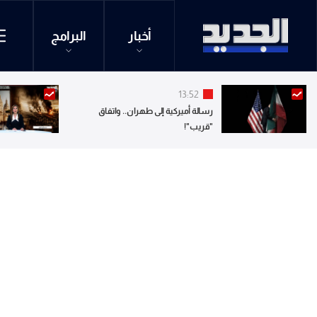
أخبار
البرامج
13:52
رسالة أميركية إلى طهران.. واتفاق
"قريب"!