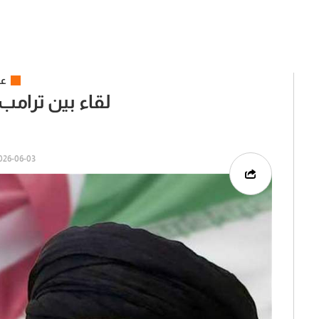
عر
لقاء بين ترامب
26-06-03 | 06:30