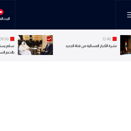
البث ال
09:50
12:40
نشرة الأخبار المسائية من قناة الجديد
سلام يستق
بالدعم الس