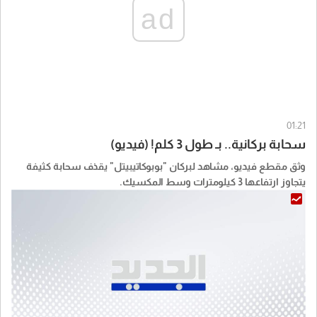
ad
01:21
سحابة بركانية.. بـ طول 3 كلم! (فيديو)
وثق مقطع فيديو، مشاهد لبركان "بوبوكاتيبيتل" يقذف سحابة كثيفة
يتجاوز ارتفاعها 3 كيلومترات وسط المكسيك.