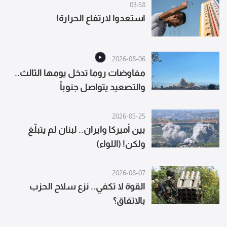
03:58
استعدوا لارتفاع الحرارة!
2026-08-06
مفاوضات روما تدخل يومها الثالث..
والتصعيد يتواصل جنوباً
2026-05-25
بين أميركا وايران.. لبنان لم يتبلّغ
ولكن! (اللواء)
2026-08-07
القوة لا تكفي.. نزع سلاح الحزب
بالاتفاق؟