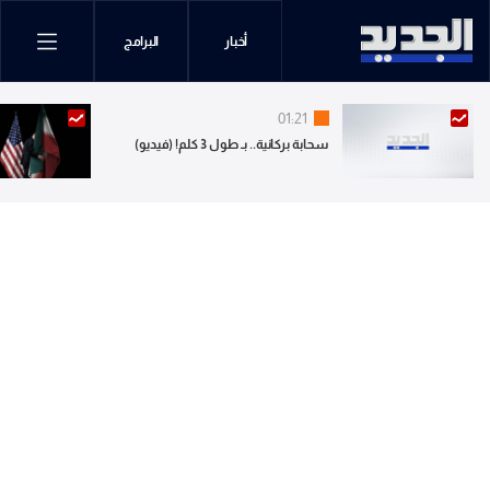
أخبار
البرامج
01:21
سحابة بركانية.. بـ طول 3 كلم! (فيديو)