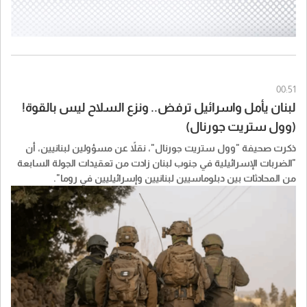
00:51
لبنان يأمل واسرائيل ترفض.. ونزع السلاح ليس بالقوة!
(وول ستريت جورنال)
ذكرت صحيفة "​وول ستريت جورنال​"، نقلاً عن مسؤولين ​لبنان​يين، أن
"الضربات الإسرائيلية في جنوب لبنان زادت من تعقيدات الجولة السابعة
من المحادثات بين دبلوماسيين لبنانيين وإسرائيليين في روما".