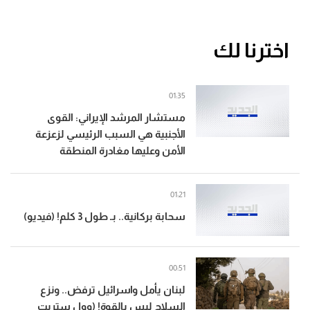
اخترنا لك
01:35
مستشار المرشد الإيراني: القوى
الأجنبية هي السبب الرئيسي لزعزعة
الأمن وعليها مغادرة المنطقة
01:21
سحابة بركانية.. بـ طول 3 كلم! (فيديو)
00:51
لبنان يأمل واسرائيل ترفض.. ونزع
السلاح ليس بالقوة! (وول ستريت