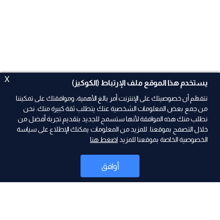
X
يستخدم هذا الموقع ملف الإرتباط (الكوكيز)
نتفهّم أن خصوصيتك على الإنترنت أمر بالغ الأهمية، وموافقتك على تمكيننا
من جمع بعض المعلومات الشخصية عنك يتطلب ثقة كبيرة منك. نحن
نطلب منك هذه الموافقة لأنها ستسمح للجديد بتقديم تجربة أفضل من
ad
خلال التصفح بموقعنا. للمزيد من المعلومات يمكنك الإطلاع على سياسة
الخصوصية الخاصة بموقعنا للمزيد
اضغط هنا
أوافق