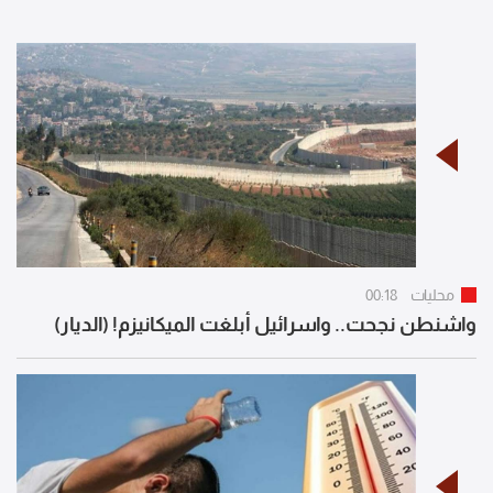
محليات
00:18
واشنطن نجحت.. واسرائيل أبلغت الميكانيزم! (الديار)