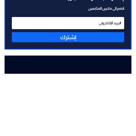
انضم الى ملايين المتابعين
إشترك