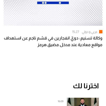
عربي و دولي
15:27
وكالة تسنيم: دويّ انفجارين في قشم ناجم عن استهداف
مواقع معادية عند مدخل مضيق هرمز
اخترنا لك
16:09