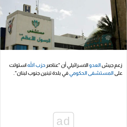
زعم جيش
العدو
الاسرائيلي أن "عناصر
حزب الله
استولت
على
المستشفى الحكومي
في بلدة تبنين جنوب لبنان".
ad