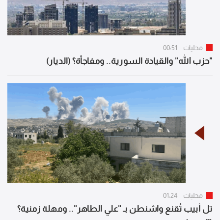
محليات
00:51
"حزب الله" والقيادة السورية.. ومفاجأة؟ (الديار)
محليات
01:24
تل أبيب تُقنع واشنطن بـ "علي الطاهر".. ومهلة زمنية؟