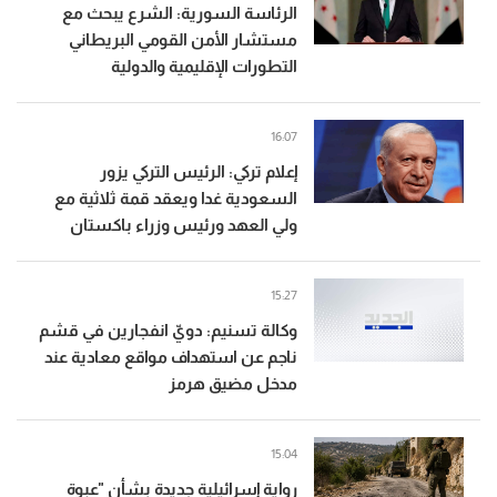
الرئاسة السورية: الشرع يبحث مع
مستشار الأمن القومي البريطاني
التطورات الإقليمية والدولية
16:07
إعلام تركي: الرئيس التركي يزور
السعودية غدا ويعقد قمة ثلاثية مع
ولي العهد ورئيس وزراء باكستان
15:27
وكالة تسنيم: دويّ انفجارين في قشم
ناجم عن استهداف مواقع معادية عند
مدخل مضيق هرمز
15:04
رواية إسرائيلية جديدة بشأن "عبوة