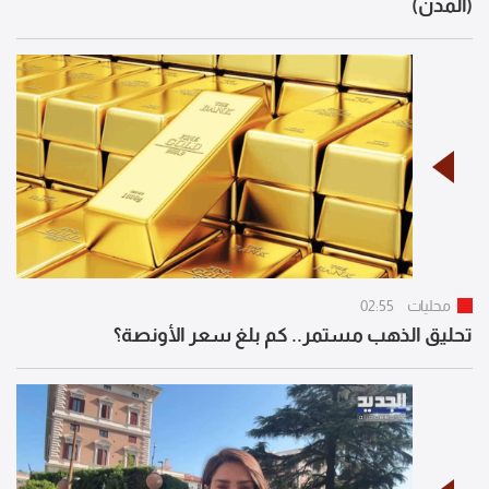
(المدن)
محليات
02:55
تحليق الذهب مستمر.. كم بلغ سعر الأونصة؟