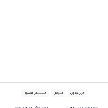
عربي و دولي
اسرائيل
مستشفى الرسول
هيئة الطيران المدني بالكويت:
الخارجية الأمريكية: المفاوضات