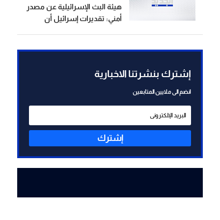
هيئة البث الإسرائيلية عن مصدر
أمني: تقديرات إسرائيل أن
العبوة الناسفة في مجدل زون
زُرعت قبل وقف إطلاق النار
إشترك بنشرتنا الاخبارية
انضم الى ملايين المتابعين
إشترك