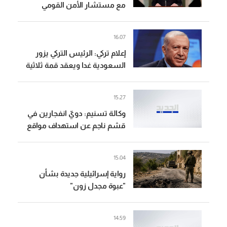
مع مستشار الأمن القومي
البريطاني التطورات الإقليمية
والدولية
16:07
إعلام تركي: الرئيس التركي يزور
السعودية غدا ويعقد قمة ثلاثية
مع ولي العهد ورئيس وزراء
باكستان
15:27
وكالة تسنيم: دويّ انفجارين في
قشم ناجم عن استهداف مواقع
معادية عند مدخل مضيق هرمز
15:04
رواية إسرائيلية جديدة بشأن
"عبوة مجدل زون"
14:59