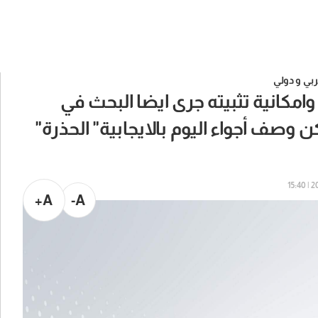
بي و دولي
وامكانية تثبيته جرى ايضا البحث في
صف أجواء اليوم بالايجابية" الحذرة"
202
A+
A-