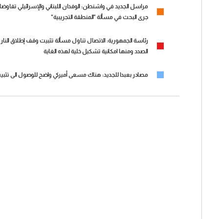
مراسل الجديد في واشنطن: الوفدان اللبناني والإسرائيلي تفاوضا ا
جرى البحث في مسألة "المنطقة التجريبية"
رئاسة الجمهورية: الاتصال تناول مسألة تثبيت وقف إطلاق النار
الصدد ومنها امكانية تشكيل خلية لهذه الغاية
مصادر بعبدا للجديد: هناك مسعى أميركي واضح للوصول الى تثب