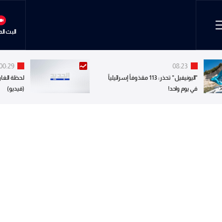
البث ال
00:29
08:23
"اليونيفيل" تحذر: 113 مقذوفاً إسرائيلياً
لحظة الغار
في يوم واحد!
(فيديو)