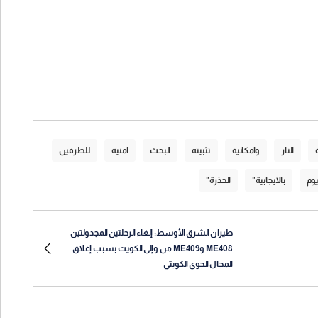
النار
وامكانية
تثبيته
البحث
امنية
للطرفين
يوم
بالايجابية"
الحذرة"
طيران الشرق الأوسط: إلغاء الرحلتين المجدولتين
ME408 وME409 من وإلى الكويت بسبب إغلاق
المجال الجوي الكويتي