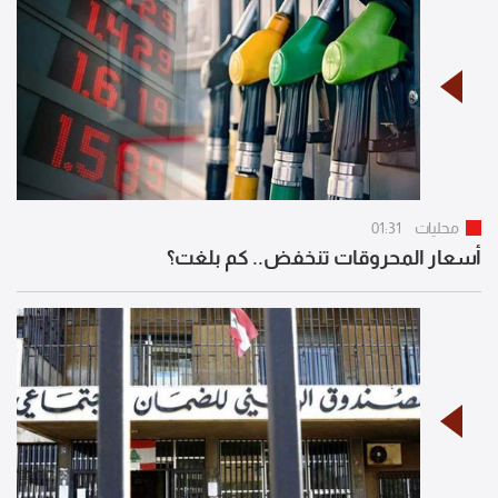
محليات
01:31
أسعار المحروقات تنخفض.. كم بلغت؟