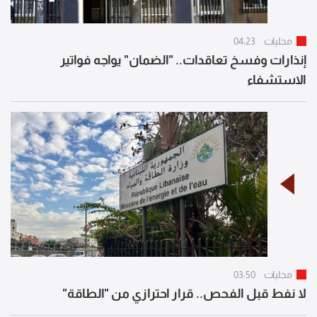
محليات
04:23
إنذارات وفسخ تعاقدات.. "الضمان" يواجه فواتير
الاستشفاء
محليات
03:50
لا نفط قبل الفحص.. قرار احترازي من "الطاقة"