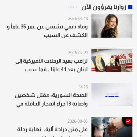
زوارنا يقرؤون الآن
2026-06-18
وفاة ديفي تشيس عن عمر 35 عاماً و
الكشف عن السبب
2026-07-21
ترامب يعيد الرحلات الأميركية إلى
لبنان بعد 41 عامًا.. فما سبب
توقفها؟
14:28
الصحة السورية: مقتل شخصين
وإصابة 13 جراء انفجار الحافلة في
جرمانا بريف
2026-08-05
على متن دراجة آلية.. نهاية رحلة