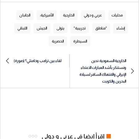
محليات
عربي و دولي
الخارجية
الأميركية:
الجانبان
إنشاء
"مناطق
تجريبية"
يتولى
الجيش
اللبناني
السيطرة
الحصرية
الخارجية السعودية: ندين
لقاء بين ترامب وخامنئي؟ (صورة)
ونستنكر بأشد العبارات الاعتداء
الإيراني والانتهاك السافر لسيادة
البحرين والكويت
اقرأ ايضا في عربي و دولي