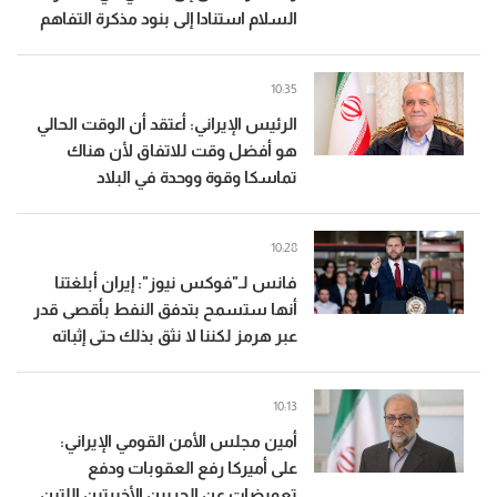
السلام استنادا إلى بنود مذكرة التفاهم
10:35
الرئيس الإيراني: أعتقد أن الوقت الحالي
هو أفضل وقت للاتفاق لأن هناك
تماسكا وقوة ووحدة في البلاد
10:28
فانس لـ"فوكس نيوز": إيران أبلغتنا
أنها ستسمح بتدفق النفط بأقصى قدر
عبر هرمز لكننا لا نثق بذلك حتى إثباته
10:13
أمين مجلس الأمن القومي الإيراني:
على أميركا رفع العقوبات ودفع
تعويضات عن الحربين الأخيرتين اللتين