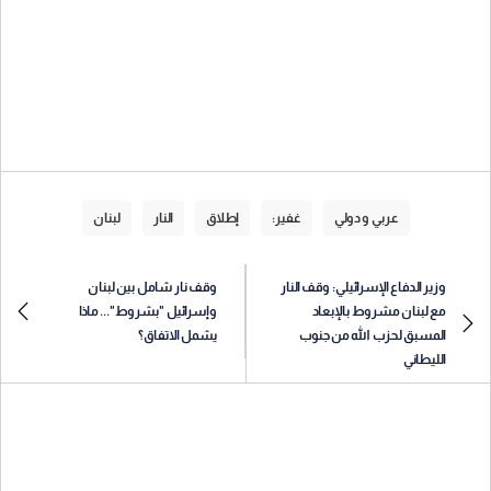
عربي و دولي
غفير:
إطلاق
النار
لبنان
وزير الدفاع الإسرائيلي: وقف النار
وقف نار شامل بين لبنان
مع لبنان مشروط بالإبعاد
وإسرائيل "بشروط"... ماذا
المسبق لحزب الله من جنوب
يشمل الاتفاق؟
الليطاني