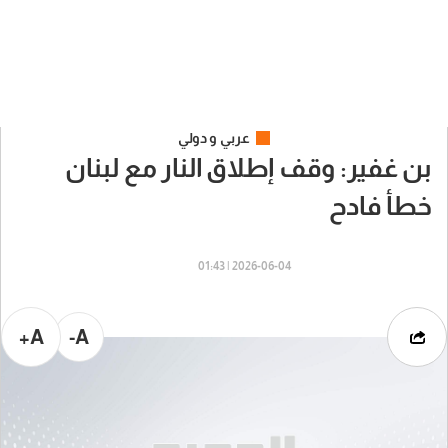
عربي و دولي
بن غفير: وقف إطلاق النار مع لبنان
خطأ فادح
2026-06-04 | 01:43
A+
A-