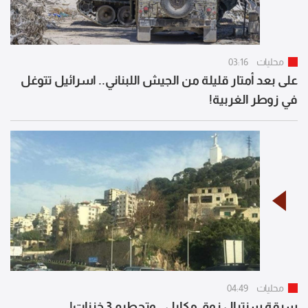
محليات
03:16
على بعد أمتار قليلة من الجيش اللبناني.. اسرائيل تتوغل
في زوطر الغربية!
محليات
04:49
سرقة سنترال زوق مكايل.. وتحطيم 3 خزنات!