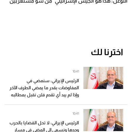
التوغل: هذا هو الجيش الإسرائيلي "من شو مستغربين"
أعطونا البدائل التي تحمي لبنان من جولة ثالثة تكمن لها
إسرائيل وقد أعدّت عدّتها
اخترنا لك
10:41
الرئيس الإيراني: سنمضي في
المفاوضات بقدر ما يمضي الطرف الآخر
وإذا لم يبد أي تقدم فلن نقبل بمطالبه
10:41
الرئيس الإيراني: لا تحل القضايا بالحرب
وحدها ونسعى إلى المضي في مسار