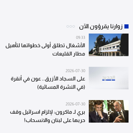
زوارنا يقرؤون الآن
09:33
الأشغال تطلق أولى خطواتها لتأهيل
مطار القليعات
2026-07-30
على السجاد الأزرق.. عون في أنقرة
(في النشرة المسائية)
2026-07-30
بري لـ ماكرون: لإلزام اسرائيل وقف
حربها على لبنان والانسحاب!