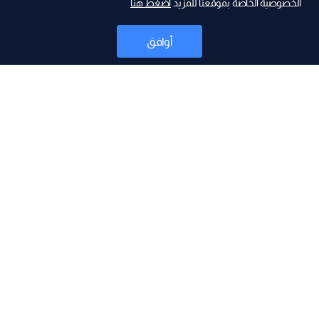
الخصوصية الخاصة بموقعنا للمزيد
اضغط هنا
أوافق
أخبار
موقع البرامج
جدول