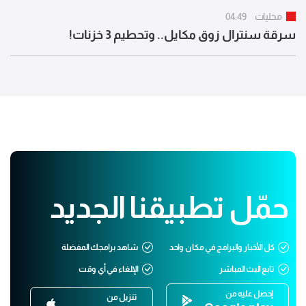
محليات
04:49
سرقة سنترال زوق مكايل.. وتحطيم 3 خزنات!
حمّل تطبيقنا الجديد
كل الأخبار والبرامج في مكان واحد
شاهد برامجك المفضلة
تابع البث المباشر
الإلغاء في أي وقت
إحصل عليه من
تنزيل من