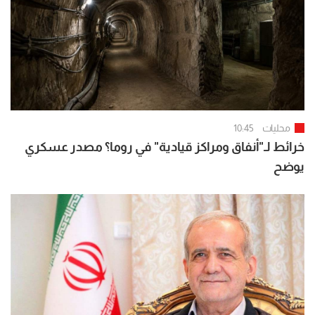
محليات
10:45
خرائط لـ"أنفاق ومراكز قيادية" في روما؟ مصدر عسكري
يوضح