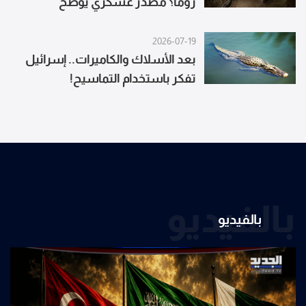
روما؟ مصدر عسكري يوضح
2026-07-19
بعد الأسلاك والكاميرات.. إسرائيل
تفكر باستخدام التماسيح!
بالفيديو
بالفيديو