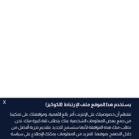
X
يستخدم هذا الموقع ملف الإرتباط (الكوكيز)
نتفهّم أن خصوصيتك على الإنترنت أمر بالغ الأهمية، وموافقتك على تمكيننا
من جمع بعض المعلومات الشخصية عنك يتطلب ثقة كبيرة منك. نحن
نطلب منك هذه الموافقة لأنها ستسمح للجديد بتقديم تجربة أفضل من
ad
خلال التصفح بموقعنا. للمزيد من المعلومات يمكنك الإطلاع على سياسة