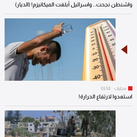
واشنطن نجحت.. واسرائيل أبلغت الميكانيزم! (الديار)
محليات
03:58
استعدوا لارتفاع الحرارة!