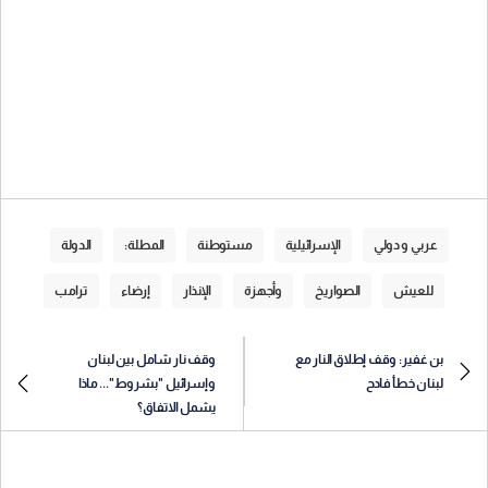
عربي و دولي
الإسرائيلية
مستوطنة
المطلة:
الدولة
للعيش
الصواريخ
وأجهزة
الإنذار
إرضاء
ترامب
بن غفير: وقف إطلاق النار مع
وقف نار شامل بين لبنان
لبنان خطأ فادح
وإسرائيل "بشروط"... ماذا
يشمل الاتفاق؟