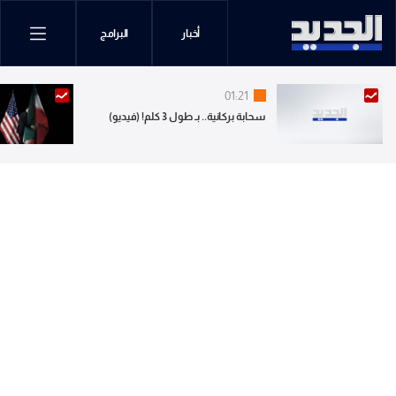
أخبار
البرامج
01:21
سحابة بركانية.. بـ طول 3 كلم! (فيديو)