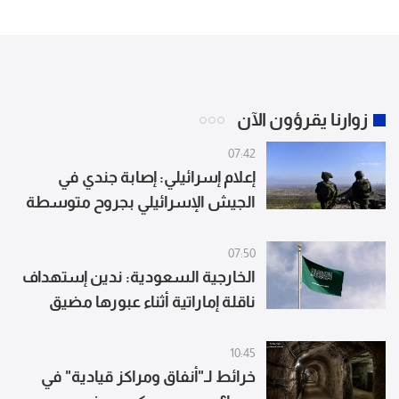
زوارنا يقرؤون الآن
07:42
إعلام إسرائيلي: إصابة جندي في
الجيش الإسرائيلي بجروح متوسطة
جراء حادث عملياتي في جنوب لبنان
07:50
الخارجية السعودية: ندين إستهداف
ناقلة إماراتية أثناء عبورها مضيق
هرمز ونحمل إيران عواقب الاعتداءات
الغاشمة
10:45
خرائط لـ"أنفاق ومراكز قيادية" في