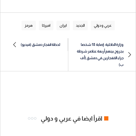
عربي و دولي
الجديد
ايران
اميركا
هرمز
وزارة الداخلية: إصابة 18 شخصا
لحظة انفجار دمشق (فيديو)
بجروح بينهم أربعة عناصر شرطة
جراء الانفجارين في دمشق (أ ف
ب)
اقرأ ايضا في عربي و دولي