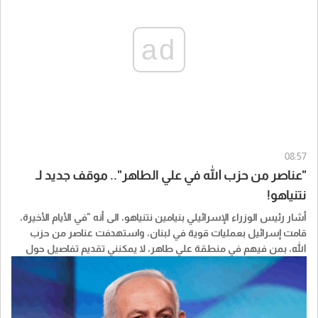
ad
08:57
"عناصر من حزب الله في علي الطاهر".. موقف جديد لـ
نتنياهو!
أشار رئيس الوزراء الإسرائيلي ​بنيامين نتنياهو​، الى أنه "في الأيام الأخيرة،
قامت إسرائيل بعمليات قوية في لبنان، واستهدفت عناصر من حزب
الله، بمن فيهم في منطقة علي طاهر، لا يمكنني تقديم تفاصيل حول
ذلك، نحن بصدد تنفيذ عملية مهمة للغاية".