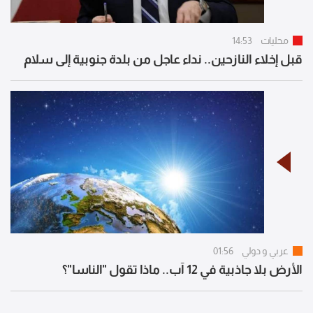
محليات
14:53
قبل إخلاء النازحين.. نداء عاجل من بلدة جنوبية إلى سلام
عربي و دولي
01:56
الأرض بلا جاذبية في 12 آب.. ماذا تقول "الناسا"؟