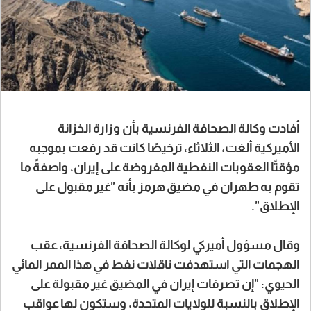
أفادت وكالة الصحافة الفرنسية بأن وزارة الخزانة
الأميركية ألغت، الثلاثاء، ترخيصًا كانت قد رفعت بموجبه
مؤقتًا العقوبات النفطية المفروضة على إيران، واصفةً ما
تقوم به طهران في مضيق هرمز بأنه "غير مقبول على
الإطلاق".
وقال مسؤول أميركي لوكالة الصحافة الفرنسية، عقب
الهجمات التي استهدفت ناقلات نفط في هذا الممر المائي
الحيوي: "إن تصرفات إيران في المضيق غير مقبولة على
الإطلاق بالنسبة للولايات المتحدة، وستكون لها عواقب