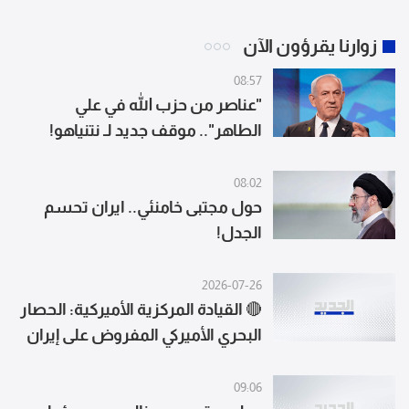
زوارنا يقرؤون الآن
08:57
"عناصر من حزب الله في علي
الطاهر".. موقف جديد لـ نتنياهو!
08:02
حول مجتبى خامنئي.. ايران تحسم
الجدل!
2026-07-26
🔴 القيادة المركزية الأميركية: الحصار
البحري الأميركي المفروض على إيران
لا يزال ساريا بالكامل
09:06