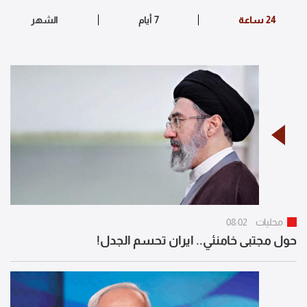
محليات
08:02
حول مجتبى خامنئي.. ايران تحسم الجدل!