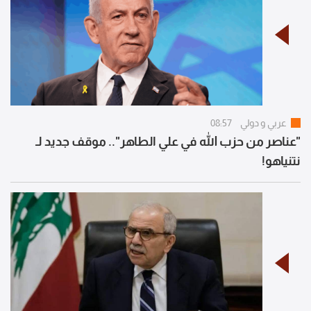
عربي و دولي
08:57
"عناصر من حزب الله في علي الطاهر".. موقف جديد لـ
نتنياهو!