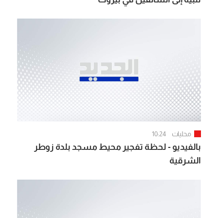
محليات
10:24
بالفيديو - لحظة تفجير محيط مسجد بلدة زوطر
الشرقية