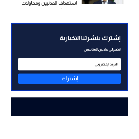
استهداف المدنيين ومحاولات
زعزعة الأمن لن تثني السوريين
عن المضي في التعافي وبناء
الدولة
إشترك بنشرتنا الاخبارية
انضم الى ملايين المتابعين
إشترك