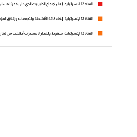
القناة 12 الاسرائيلية: إلغاء اجتماع الكابينيت الذي كان مقررًا مساء اليوم لبحث ملفي إيران وغزة
القناة 12 الإسرائيلية: إلغاء كافة الأنشطة والتجمعات وإغلاق المؤسسات التعليمية في أرجاء إسرائيل
القناة 12 الإسرائيلية: سقوط وانفجار 3 مسيرات أطلقت من لبنان باتجاه إسرائيل منذ صباح اليوم