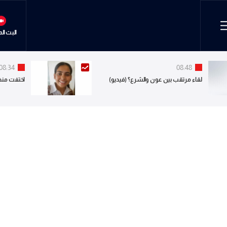
البث ال
08:34
08:48
لقاء مرتقب بين عون والشرع؟ (فيديو)
اختفت منذ 4 آب.. هل شاهدتموه