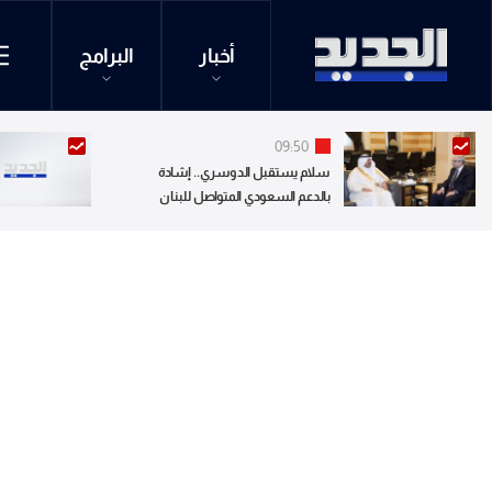
أخبار
البرامج
09:50
سلام يستقبل الدوسري.. إشادة
بالدعم السعودي المتواصل للبنان