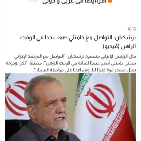
اقرأ ايضا في عربي و دولي
16:15
بزشكيان: التواصل مع خامنئي صعب جدا في الوقت
الراهن (فيديو)
قال الرئيس الإيراني مسعود بزشكيان: "التواصل مع المرشد الإيراني
مجتبى خامنئي أصبح صعبًا للغاية في الوقت الراهن"، مضيفًا: "لكن وجوده
يمثل مصدر قوة كبيرًا لنا، ويساعدنا على مواصلة المسار".