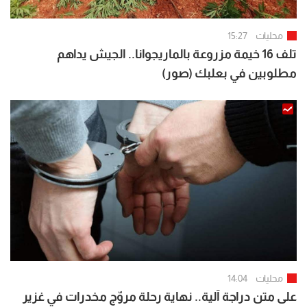
محليات
15:27
تلف 16 خيمة مزروعة بالماريجوانا.. الجيش يداهم
مطلوبين في بعلبك (صور)
محليات
14:04
على متن دراجة آلية.. نهاية رحلة مروّج مخدرات في غزير