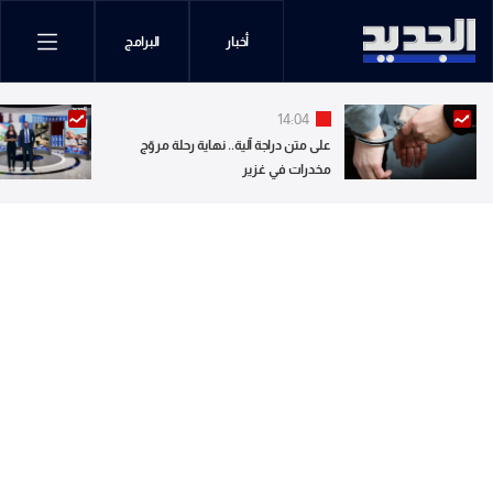
أخبار
البرامج
14:04
على متن دراجة آلية.. نهاية رحلة مروّج
مخدرات في غزير