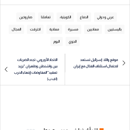
عربي و دولي
الدفاع
الكويتية:
تعاملنا
صاروخين
باليستيين
معاديين
مسيرة
معادية
اخترقت
المجال
الجوي
اليوم
موقع واللا: إسرائيل تستعد
الاتحاد الأوروبي: تجدد الضربات
لاحتمال استئناف القتال مع إيران
بين واشنطن وطهران "يزيد
تعقيد" المفاوضات لإنهاء الحرب
(ا ف ب)