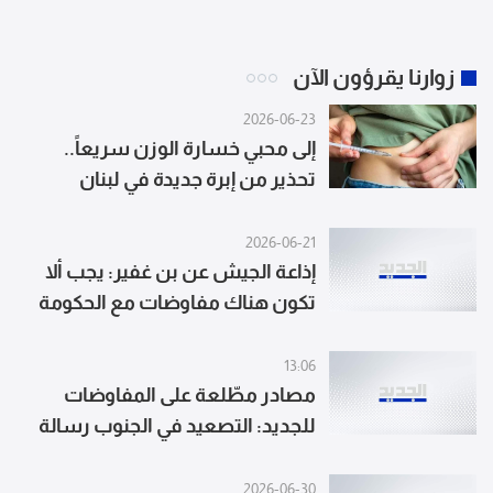
زوارنا يقرؤون الآن
2026-06-23
إلى محبي خسارة الوزن سريعاً..
تحذير من إبرة جديدة في لبنان
2026-06-21
إذاعة الجيش عن بن غفير: يجب ألا
تكون هناك مفاوضات مع الحكومة
اللبنانية ما دام حزب الله موجودا فيها
13:06
مصادر مطّلعة على المفاوضات
للجديد: التصعيد في الجنوب رسالة
إسرائيلية ردًّا على المطالب اللبنانية
المطروحة في روما مع رفض تل
2026-06-30