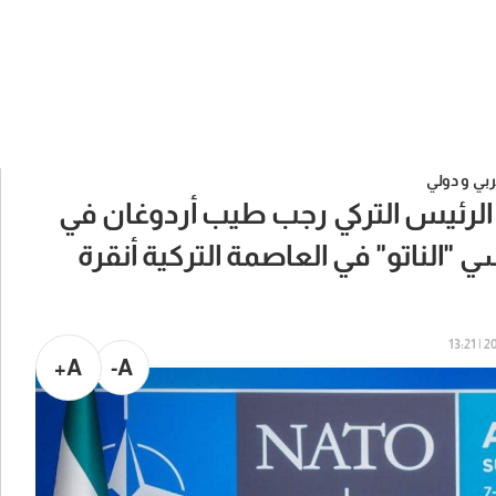
بي و دولي
الرئيس التركي رجب طيب أردوغان في
"الناتو" في العاصمة التركية أنقرة
202
A+
A-