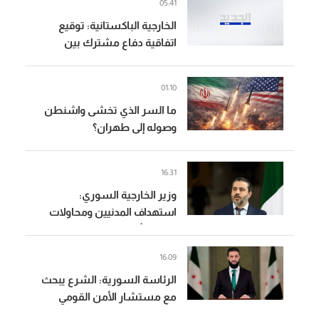
05:41
الخارجية الباكستانية: توقيع
اتفاقية دفاع مشترك بين
باكستان والسعودية وتركيا
01:10
ما السر الذي تخشى واشنطن
وصوله إلى طهران؟
16:31
وزير الخارجية السوري:
استهداف المدنيين ومحاولات
زعزعة الأمن لن تثني السوريين
عن المضي في التعافي وبناء
16:09
الدولة
الرئاسة السورية: الشرع يبحث
مع مستشار الأمن القومي
البريطاني التطورات الإقليمية