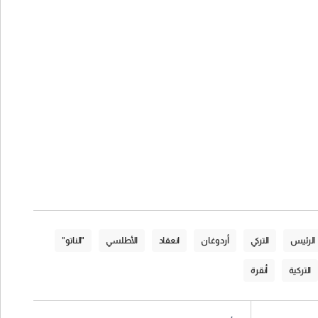
الرئيس
التركي
أردوغان
انعقاد
الأطلسي
"الناتو"
التركية
أنقرة