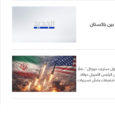
 بين باكستان
 ستريت جورنال"، نقلاً
لرئيس الأميركي ​دونالد
 تحقيقات بشأن تسريبات
مخزون الذخيرة على
ران، معتبراً أن التقارير
يرة قد تمنح النظام
كبر وتضعف مساعي
مج ايران النووي.