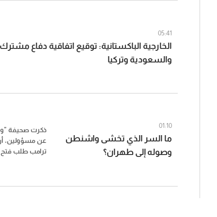
05:41
الخارجية الباكستانية: توقيع اتفاقية دفاع مشترك
والسعودية وتركيا
01:10
ذكرت صحيفة "وول
ما السر الذي تخشى واشنطن
عن مسؤولين، أن ا
وصوله إلى طهران؟
ترامب​ طلب فتح
تتعلق باستنزاف 
خلفية الحرب مع إي
عن مستويات الذخ
الإيراني جرأة أ
واشنطن لكبح برنا