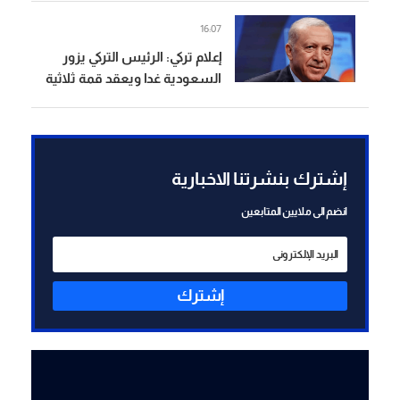
والدولية
16:07
إعلام تركي: الرئيس التركي يزور
السعودية غدا ويعقد قمة ثلاثية
مع ولي العهد ورئيس وزراء
باكستان
إشترك بنشرتنا الاخبارية
انضم الى ملايين المتابعين
إشترك