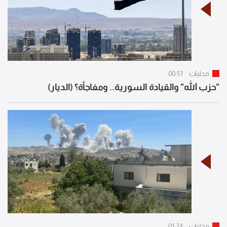
محليات
00:51
"حزب الله" والقيادة السورية.. ومفاجأة؟ (الديار)
محليات
01:24