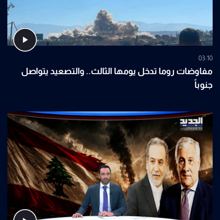
03:10
مفاوضات روما تدخل يومها الثالث.. والتصعيد يتواصل
جنوباً