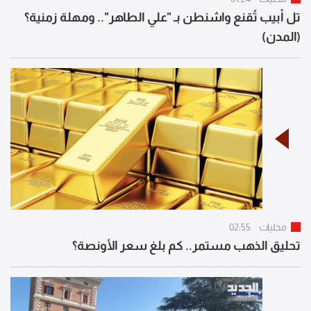
تل أبيب تُقنع واشنطن بـ "علي الطاهر".. ومهلة زمنية؟
(المدن)
محليات
02:55
تحليق الذهب مستمر.. كم بلغ سعر الأونصة؟