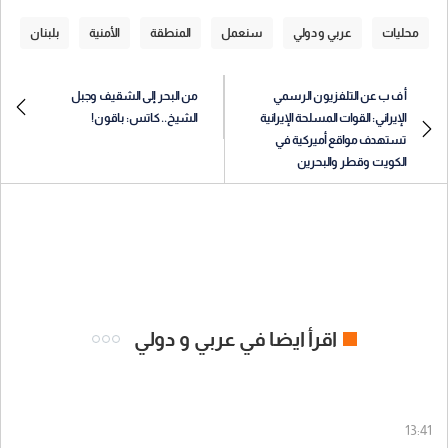
محليات
عربي و دولي
سنعمل
المنطقة
الأمنية
بلبنان
أ ف ب عن التلفزيون الرسمي
من البحر إلى الشقيف وجبل
الإيراني: القوات المسلحة الإيرانية
الشيخ.. كاتس: باقون!
تستهدف مواقع أميركية في
الكويت وقطر والبحرين
اقرأ ايضا في عربي و دولي
13:41