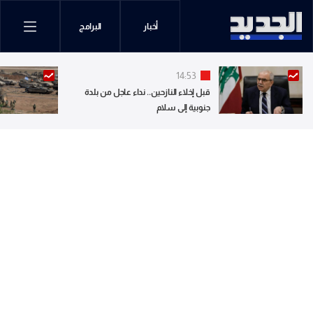
أخبار
البرامج
14:53
قبل إخلاء النازحين.. نداء عاجل من بلدة
جنوبية إلى سلام