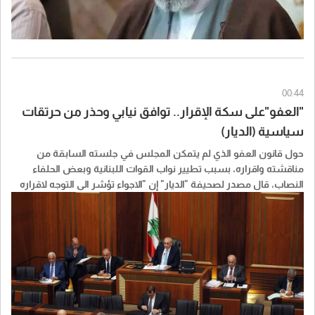
00:44
"العفو"على سكة الإقرار.. توافق نيابي وحذر من حرتقات
سياسية (الديار)
حول قانون العفو الذي لم يتمكن المجلس في جلسته السابقة من
مناقشته واقراره، بسبب تطيير نواب القوات اللبنانية وبعض الحلفاء
النصاب، قال مصدر لصحيفة "الديار" إن "الاجواء تؤشر الى التوجه لاقراره
باكثرية كبيرة، في ضوء ما جرى مؤخرا".