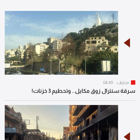
محليات
04:49
سرقة سنترال زوق مكايل.. وتحطيم 3 خزنات!