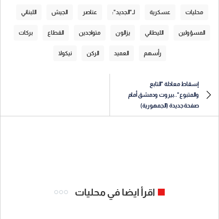
محليات
عسكرية
لـ"الجديد":
عناصر
الجيش
اللبناني
المسؤولين
الليطاني
يزالون
متواجدين
القطاع
بركات
رأسهم
العميد
الركن
نيكولا
إسقاط معادلة "التابع
والمتبوع"..بيروت ودمشق أمام
صفحة جديدة (الجمهورية)
اقرأ ايضا في محليات