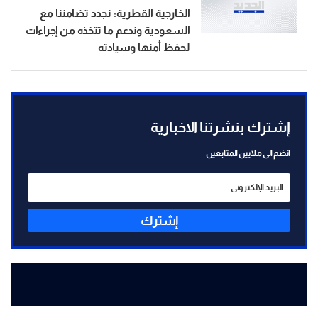
الخارجية القطرية: نجدد تضامننا مع
السعودية وندعم ما تتخذه من إجراءات
لحفظ أمنها وسيادته
إشترك بنشرتنا الاخبارية
انضم الى ملايين المتابعين
إشترك