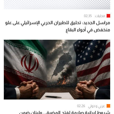
محليات
02:35
مراسل الجديد: تحليق للطيران الحربي الإسرائيلي على علو
منخفض في أجواء البقاع
عربي و دولي
02:26
شروط إيرانية صارمة لفتح المضيق.. ولبنان ضمن