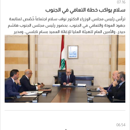
07:16
سلام يواكب خطة التعافي في الجنوب
ترأس رئيس مجلس الوزراء الدكتور نواف سلام اجتماعاً خُصّص لمتابعة
جهود العودة والتعافي في الجنوب، بحضور رئيس مجلس الجنوب هاشم
حيدر، والأمين العام للهيئة العليا للإغاثة العميد بسام نابلسي، ومدير
غرفة العمليات المركزية في رئاسة مجلس الوزراء السيد زاهي شاهين.
واطّلع الرئيس سلام من المجتمعين على آخر المستجدات المتعلقة
بسير الأعمال في المناطق الجنوبية، ولا سيما التقدّم المُحرز في أعمال
المسح والإجراءات الميدانية.
كما اطّلع الرئيس سلام على التقدّم المُحرز في تنفيذ مشروع العبّارة
الموقتة في بلدة قعقعية الجسر، التي ستُعيد ربط قضاءي النبطية وبنت
جبيل، وأوعز إلى الجهات المعنية بالإسراع في استكمال الأعمال، نظراً لما
لهذا المشروع من أهمية في تسهيل تنقّل المواطنين، وتعزيز عودة
الأهالي، واستعادة الحركة الاقتصادية والاجتماعية بين المنطقتين.
06:54