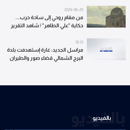
2026-06-20
من مقام روحي إلى ساحة حرب...
حكاية "علي الطاهر" | شاهد التقرير
18:31
مراسل الجديد: غارة إستهدفت بلدة
البرج الشمالي قضاء صور والطيران
المسير شن 4 غارات على المكان
نفسه
بالفيديو
بالفيديو