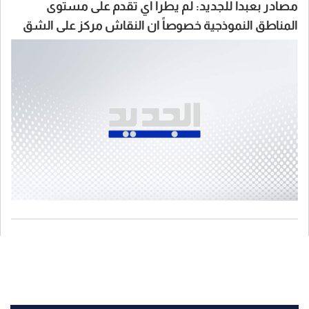
مصادر بعبدا للجديد: لم يطرأ اي تقدم على مستوى
المناطق النموذجية خصوصاً ان النقاش مركز على الشق
السياسي والوفد اللبناني لديه العديد من الخطط حول
هذا الموضوع ومن بينها بلدة زوطر الشرقية