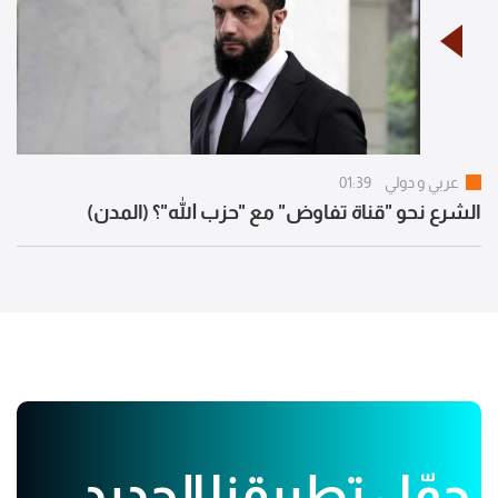
عربي و دولي
01:39
الشرع نحو "قناة تفاوض" مع "حزب الله"؟ (المدن)
حمّل تطبيقنا الجديد