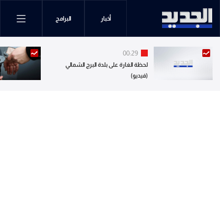
أخبار
البرامج
00:29
لحظة الغارة على بلدة البرج الشمالي
(فيديو)