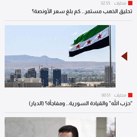
محليات
02:55
تحليق الذهب مستمر.. كم بلغ سعر الأونصة؟
محليات
00:51
"حزب الله" والقيادة السورية.. ومفاجأة؟ (الديار)