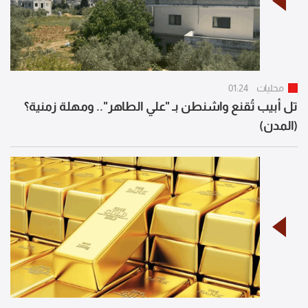
محليات
01:24
تل أبيب تُقنع واشنطن بـ "علي الطاهر".. ومهلة زمنية؟
(المدن)