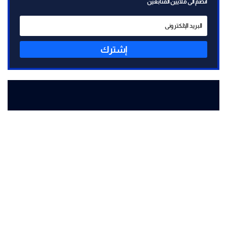
انضم الى ملايين المتابعين
إشترك