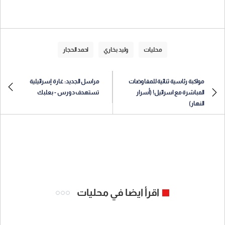
محليات
وليد بخاري
احمد الحجار
مواكبة رئاسية ثنائية للمفاوضات
مراسل الجديد: غارة إسرائيلية
المباشرة مع اسرائيل! (أسرار
تستهدف دورس - بعلبك
النهار)
اقرأ ايضا في محليات