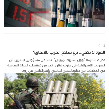
01:14
القوة لا تكفي.. نزع سلاح الحزب بالاتفاق؟
ذكرت صحيفة "​وول ستريت جورنال​"، نقلاً عن مسؤولين ​لبنانيين، أن
الضربات الإسرائيلية في جنوب لبنان زادت من تعقيدات الجولة السابعة
من المحادثات بين دبلوماسيين لبنانيين وإسرائيليين في روما.