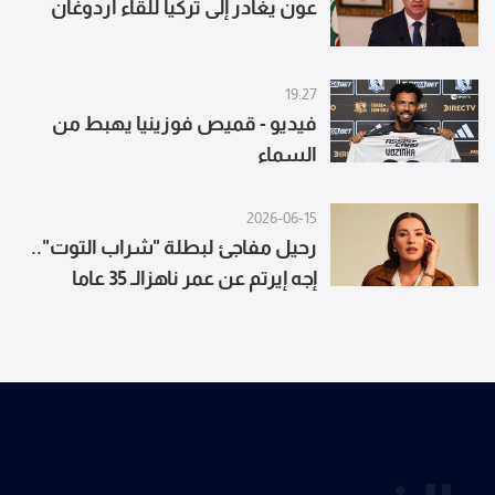
عون يغادر إلى تركيا للقاء أردوغان
19:27
فيديو - قميص فوزينيا يهبط من
السماء
2026-06-15
رحيل مفاجئ لبطلة "شراب التوت"..
إجه إيرتم عن عمر ناهزالـ 35 عاما