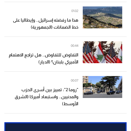
01:02
هذا ما رفضته إسرائيل.. وإيطاليا على
خط الضمانات (الجمهورية)
00:44
التفاوض للتفاوض.. هل تراجع الاهتمام
الأميركي بلبنان؟ (الديار)
00:07
"روما 2": تمييز بين أسرى الحزب
والمدنيين.. واستبعاد أميركا (الشرق
الأوسط)