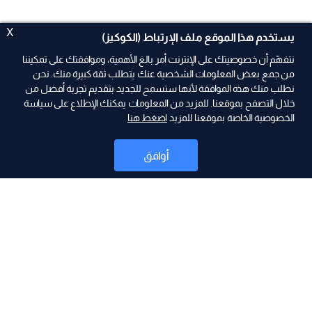
X
يستخدم هذا الموقع ملف الإرتباط (الكوكيز)
نتفهّم أن خصوصيتك على الإنترنت أمر بالغ الأهمية، وموافقتك على تمكيننا
من جمع بعض المعلومات الشخصية عنك يتطلب ثقة كبيرة منك. نحن
نطلب منك هذه الموافقة لأنها ستسمح للجديد بتقديم تجربة أفضل من
ad
خلال التصفح بموقعنا. للمزيد من المعلومات يمكنك الإطلاع على سياسة
الخصوصية الخاصة بموقعنا للمزيد
اضغط هنا
أوافق