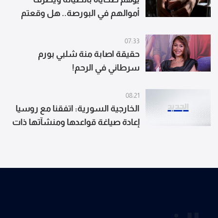
أموالهم في البورصة.. هل وقعتم
ضحيته؟
07:33
حقيقة اصابة منة شلبي بورم
سرطاني في الرحم!
08:21
الخارجية السورية: اتفقنا مع روسيا
إعادة صياغة قواعدها ومنشآتها ذات
الطابع العسكري في سوريا