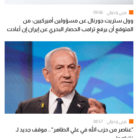
عربي و دولي
09:06
وول ستريت جورنال عن مسؤولين أميركيين: من
المتوقع أن يرفع ترامب الحصار البحري عن إيران إن أعادت
فتح هرمز بالكامل
عربي و دولي
08:57
"عناصر من حزب الله في علي الطاهر".. موقف جديد لـ