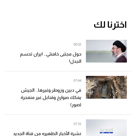
اخترنا لك
08:02
حول مجتبى خامنئي.. ايران تحسم
الجدل!
07:44
في دبين وزوطر وغيرها.. الجيش
يفكك صوارخ وقنابل غير منفجرة
(صور)
07:35
نشرة الأخبار الظهيره من قناة الجديد