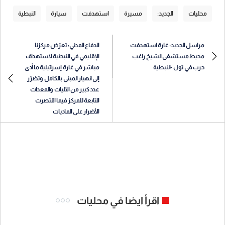
محليات
الجديد:
مسيرة
استهدفت
سيارة
النبطية
مراسل الجديد: غارة استهدفت
الدفاع المدني: تعرّض مركزنا
محيط مستشفى الشيخ راغب
الإقليمي في النبطية لاستهداف
حرب في تول -النبطية
مباشر في غارة إسرائيلية ما أدى
إلى انهيار المبنى بالكامل وتضرّر
عدد كبير من الآليات والمعدات
التابعة للمركز فيما اقتصرت
الأضرار على الماديات
اقرأ ايضا في محليات