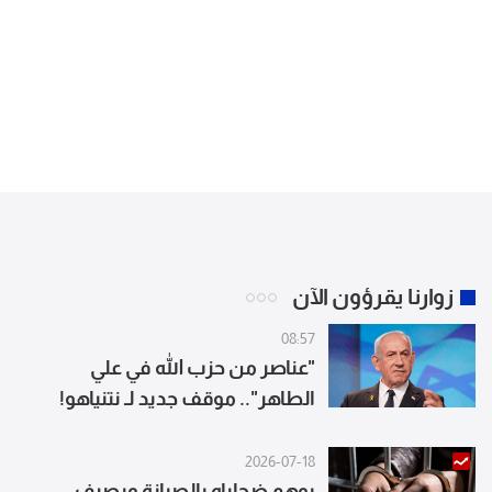
زوارنا يقرؤون الآن
08:57
"عناصر من حزب الله في علي
الطاهر".. موقف جديد لـ نتنياهو!
2026-07-18
يوهم ضحاياه بالصيانة ويصرف