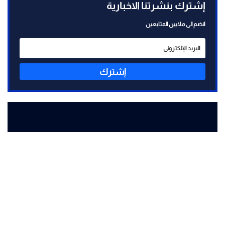
إشترك بنشرتنا الاخبارية
انضم الى ملايين المتابعين
إشترك