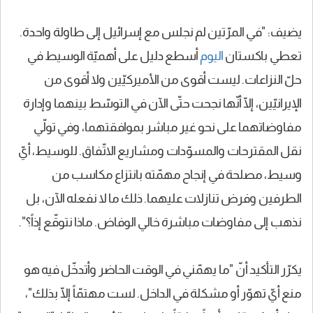
يضيف: "في المرّتين لم نجلس مع إسرائيل إلى طاولة واحدة.
تعطي باكستان
اليوم
أسطع دليل على أهميّة الوسيط في
حلّ النزاعات. ليست أقوى من الأميركيّين ولا أقوى من
الإيرانيّين، إلّا أنّها نجحت حتّى الآن في التوسّط بينهما وإدارة
مفاوضاتهما على نحو غير مباشر بموافقتهما، وفي تولّي
نقل المقترحات والمسوّدات ومشاريع الاتّفاق. للوسيط، أيّ
وسيط، مصلحة في إنجاح مهمّته بانتزاع مكاسب من
الطرفين وفرض تنازلات عليهما. ذلك ما لا نفعله الآن، بل
نذهب إلى مفاوضات مباشرة خالي الوفاض. ماذا نتوقّع إذاً؟".
يكرّر التأكيد أنّ "ما يهمّني في الوقت الحاضر وأتدخّل فيه هو
منع أيّ تهوّر أو مشكلة في الداخل. لست مهتمّاً إلّا بذلك"،