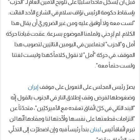
قبل أن يُسجّل مأخذاً سلبيّاً على تلويح الأمين العامّ لـ "الحزب"
بإسقاط حكومة الرئيس نوّاف سلام في الشارع الأحد الفائت:
"لست معه ولا أوافق عليه ومن غير الضروريّ أن يقال هذا
الكلام. لم يُرِحني ولملمنا الموضوع بسرعة. عقدت قيادتا حركة
أمل و"الحزب" اجتماعين في اليومين التاليَين لتصويب هذا
الموقف. في حركة "أمل" لا نقول كلاماً كهذا وليست لغتنا
ولست حتماً معه".
يصرّ رئيس المجلس على التعويل على موقف
إيران
وضغوطها لفرض وقف إطلاق النار في الجنوب بالقول إنّه
"البند الثاني في كلّ اتّفاق تعقده مع الأميركيّين"، متحدّثاً عن
"التزامات قطعتها على نفسها وأكّدتها لنا ومفادها أنّها لن
تبرم اتّفاقاً ليس
لبنان
بنداً رئيساً فيه وإن اضطرّت إلى التخلّي