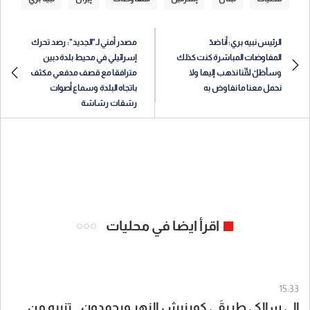
الرئيس نبيه بري: أنا ضدّ
مصدر أمني لـ"الجديد": رصد تحرك
المفاوضات المباشرة كنت كذلك
إسرائيلي في محيط بلدة دبين
وسأظلّ لأنّنا نذهب إليها ولا
مترافقا مع قصف مدفعي مكثف
نحمل معنا ما نفاوض به
باتجاه البلدة وسماع أصوات
رشقات رشاشة
اقرأ ايضا في محليات
15:33
إلى سالكي طريقَي كورنيش النهر وبحمدون.. تنبيه من