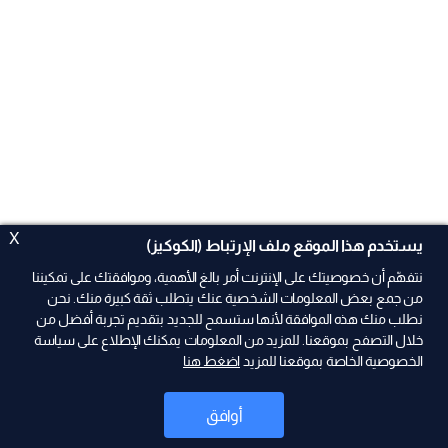
X
يستخدم هذا الموقع ملف الإرتباط (الكوكيز)
نتفهّم أن خصوصيتك على الإنترنت أمر بالغ الأهمية، وموافقتك على تمكيننا
من جمع بعض المعلومات الشخصية عنك يتطلب ثقة كبيرة منك. نحن
نطلب منك هذه الموافقة لأنها ستسمح للجديد بتقديم تجربة أفضل من
ad
خلال التصفح بموقعنا. للمزيد من المعلومات يمكنك الإطلاع على سياسة
الخصوصية الخاصة بموقعنا للمزيد
اضغط هنا
أوافق