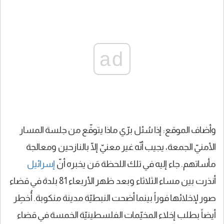
ad
وأضاف الموقع: إذا سُئل برّي ماذا يتوقّع من جلسة المسار
الأمنيّ الجمعة، يجيب أنّه غير معنيّ إلّا بالنازحين ومعالجة
مأساتهم. جاء إليه في تلك اللحظة مَن يخبره أنّ
إسرائيل
أنذرت بين مساء الثلاثاء وبعد ظهر الأربعاء 81 بلدة في قضاء
صور لإخلائها فوراً بينما أضحت النبطيّة مدينة منكوبة. أُخطِر
أيضاً بطلب إخلاء المخيّمات الفلسطينيّة الخمسة في قضاء