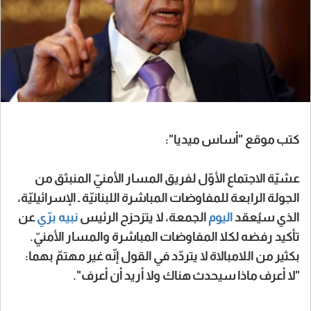
كتب موقع "أساس ميديا":
عشيّة الاجتماع الأوّل لفريق المسار الأمنيّ المنبثق من
الجولة الرابعة للمفاوضات المباشرة اللبنانيّة ـ الإسرائيليّة،
الذي سيُعقد
اليوم
الجمعة، لا يتزحزح الرئيس
نبيه برّي
عن
تأكيد رفضه لكلا المفاوضات المباشرة والمسار الأمنيّ.
بكثير من اللامبالاة لا يتردّد في القول إنّه غير مهتمّ بهما:
"لا أعرف ماذا سيحدث هناك ولا أريد أن أعرف".