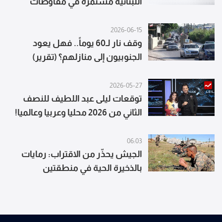
اللبنانية مستمرة في مفاوضات
واشنطن بدعم عربي
2026-06-15
وقف نار لـ60 يوماً.. فهل يعود
الجنوبيون إلى منازلهم؟ (تقرير)
2026-05-27
توقعات ليلى عبد اللطيف للنصف
الثاني من 2026 محليا وعربيا وعالميا!
ماذا قالت عن الحرب والامراض
والمونديال
06:03
الجيش يحذّر من الاقتراب: رمايات
بالذخيرة الحية في منطقتين