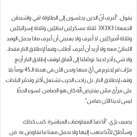
يقول: "أعرف أنّ الذين يجلسون إلى الطاولة (في واشنطن
الجمعة) 3X3X3 ثلاثة عسكريّين لبنانيّين وثلاثة إسرائيليّين
وثلاثة أميركيّين. لا أعرف ولا يعنيني أن أعرف ماذا يحمل الوفد
اللبنانيّ معه ولا أريد أن أعرف. أطلب وقفاً لإطلاق النار فقط،
ولا شيء آخر لدينا. توصّلنا إلى اتّفاق لوقف إطلاق النار أربع
مرّات لم يُحترم في أيّ منها ونحن الآن في هدنة الـ45 يوماً بلا
وقف لإطلاق النار، بل راحت الحرب تشتعل أكثر وتدمّر البلدات
على مرأى ممّن يفترض أنّه كان هو الضامن. لسوء الحظّ
ليس لدينا الآن ضامن".
يضيف برّي: "أنا ضدّ المفاوضات المباشرة. كنت كذلك
وسأظلّ لأنّنا نذهب إليها ولا نحمل معنا ما نفاوض به. مَن