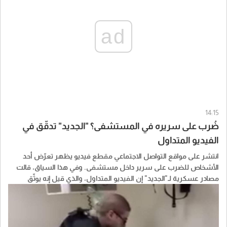
ad
14:15
ضُرب على سريره في المستشفى؟ "الجديد" تدقّق في
الفيديو المتداول
انتشر على مواقع التواصل الاجتماعي مقطع فيديو يظهر تعرّض أحد
الأشخاص للضرب على سرير داخل مستشفى. وفي هذا السياق، قالت
مصادر عسكرية لـ"الجديد" إن الفيديو المتداول، والذي قيل إنه يوثّق
عملية توبيخ داخل المستشفى العسكري، قديم ويعود إلى أكثر من 10
سنوات، مؤكدة أنه كان مفبركًا وغير دقيق عند نشره آنذاك أيضًا.