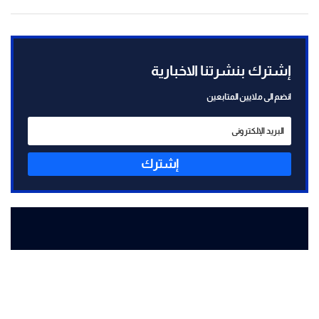
إشترك بنشرتنا الاخبارية
انضم الى ملايين المتابعين
إشترك