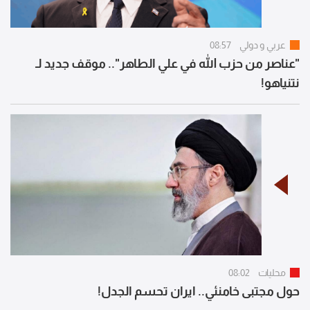
عربي و دولي
08:57
"عناصر من حزب الله في علي الطاهر".. موقف جديد لـ
نتنياهو!
محليات
08:02
حول مجتبى خامنئي.. ايران تحسم الجدل!