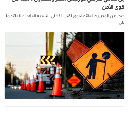
قوى الأمن
صدر عـن المديريـّة العامّة لقوى الأمن الدّاخلي ـ شعبـة العلاقات العامّة ما
يلي:
​"أوّلًا- في منطقة كورنيش النهر: بتاريخ 10-8-2026 ولغاية يوم الجمعة
14-8-2026 ستقوم إحدى الشركات المتعهّدة بتنفيذ أعمال برشّ الزفت
من تحت جسر البيجو حتّى تقاطع الدخولية، وذلك اعتبارًا من الساعة 19.00
ولغاية الساعة 5.00 من اليوم التالي.
سيتمّ قطع السير في المكان طيلة فترة الأعمال، وتحويله يسارًا من
تحت الجسر ما بعد محطّة ملّاح يمينًا باتّجاه البدوي وصولًا إلى منطقة
البدوي – دخولية النهر – الكرنتينا، أمّا صعودًا فباتّجاه جادّة شارل مالك أو
يسارًا باتّجاه كنيسة السيدة – ساسين.