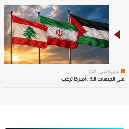
عربي و دولي
13:24
على الجبهات الـ3.. أميركا ترغب