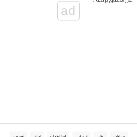
عن الاتّفاق برمّته".
ad
محليات
لبنان
إسرائيل
المفاوضات
إيران
نبيه بري