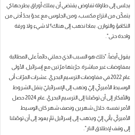
يجلس إلى طاولة تفاوض يقتضي أن يملك أوراق يطرحها كي
يتمكّن من انتزاع مكسب، ومن الجلوس مع عدوّ بحدّ أدنى من
التكافؤ والتوازن. بماذا نذهب إلى هناك؟ لا شيء ولا ورقة
واحدة حتى".
يقول أيضاً: "ذلك هو السبب الذي حملني دائماً على المطالبة
بمفاوضات غير مباشرة. جرّبتها مرّتين مع إسرائيل. الأولى
عام 2022 في مفاوضات الترسيم البحريّ. عشرات المرّات أتى
الوسيط الأميركيّ إليّ وذهب إلى الإسرائيليّ ينقل الشروط
والأفكار إلى أن توصّلنا إلى الترسيم البحريّ. عام 2024 حصل
الأمر نفسه. خلال شهرين ونصف شهر كان الوسيط
الأميركيّ يأتي إليّ ويذهب إلى إسرائيل ثمّ يعود إلى أن توصّلنا
إلى وقف لإطلاق النار".