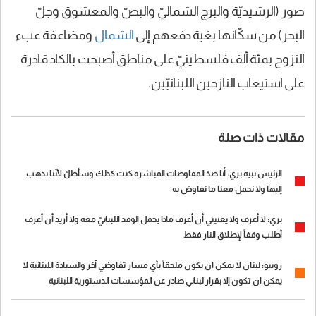
صور (الرشيديّة والبرج الشماليّ والبصّ والمعشوق وجلّ
البحر) من سكّانها بغية دفعهم إلى
الشمال
ومضاعفة عبء
النزوح بمئة ألف فلسطينيّ على مناطق أصبحت بالكاد قادرة
على استيعاب النازحين اللبنانيّين.
مقالات ذات صلة
الرئيس نبيه بري: أنا ضدّ المفاوضات المباشرة كنت كذلك وسأظلّ لأنّنا نذهب
إليها ولا نحمل معنا ما نفاوض به
بري: لا أعرف ولا يعنيني أن أعرف ماذا يحمل الوفد اللبنانيّ معه ولا أريد أن أعرف
أطلب وقفاً لإطلاق النار فقط
روبيو: لبنان لا يمكن ان يكون ملحقاً بأي مسار تفاوضي آخر والسيادة اللبنانية لا
يمكن ان تكون إلا بقرار لبناني صادر عن المؤسسات الدستورية اللبنانية