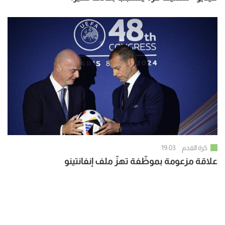
كرة القدم
19:03
علاقة مزعومة بموظّفة تهزّ ملف إنفانتينو