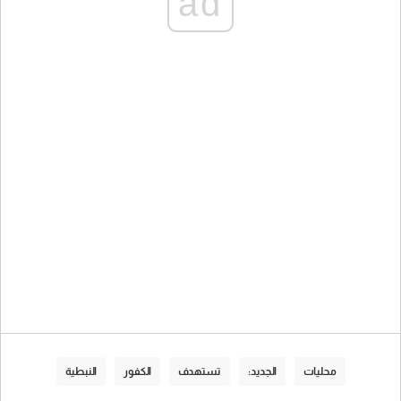
ad
محليات
الجديد:
تستهدف
الكفور
النبطية