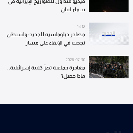
فيديو متداول للصواريخ الإيرانية في
سماء لبنان
13:12
مصادر دبلوماسية للجديد: واشنطن
نجحت في الإبقاء على مسار
المفاوضات قائماً وفشلت في إِحداث
خرقٍ في النتائج
2026-07-30
مغادرة جماعية تهزّ كتيبة إسرائيلية..
ماذا حصل؟