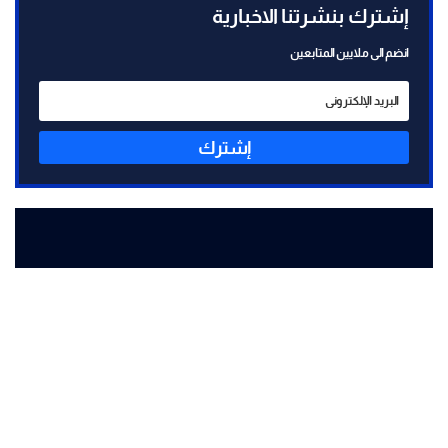
إشترك بنشرتنا الاخبارية
انضم الى ملايين المتابعين
إشترك