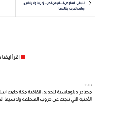
اللبناني: التفاوض اسلم من الحرب إذ رأينا ولا زلنا نرى
ويلات الحرب ونتائجها
اقرأ ايضا
13:03
مصادر دبلوماسية للجديد: اتفاقية مكة جاءت استج
الأمنية التي نتجت عن حروب المنطقة ولا سيما الم
إيران وأميركا وإسرائيل