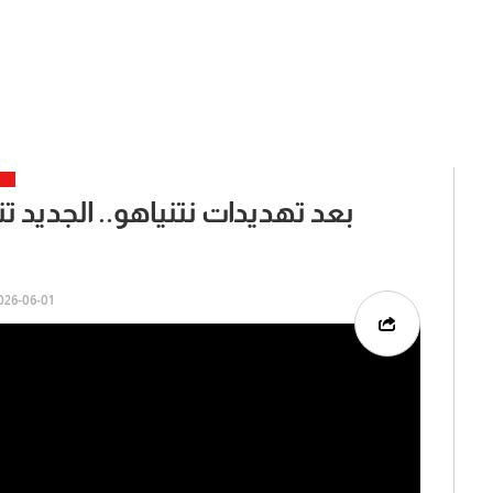
بعد تهديدات نتنياهو.. الجديد
26-06-01 | 07:24