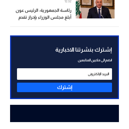
12:32
رئاسة الجمهورية: الرئيس عون
أبلغ مجلس الوزراء بإحراز تقدم
إيجابي في مفاوضات روما في
مسألتي الحدود والأسرى
إشترك بنشرتنا الاخبارية
انضم الى ملايين المتابعين
إشترك