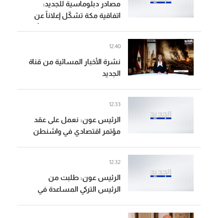
مصادر دبلوماسية للجديد:
وأميركا وإسرائيل
اتفاقية مكة تشكّل إعلاناً عن
مرحلة جديدة من التنسيق الأمني
الإقليمي بين ثلاث قوى تتمتع
12:40
بثقل عسكري وسياسي
نشرة الأخبار المسائية من قناة
وإسلامي
الجديد
12:33
الرئيس عون: نعمل على عقد
مؤتمر اقتصادي في واشنطن
برئاسة رئيس الحكومة
وبمشاركة الوزراء المعنيين
12:32
الرئيس عون: طلبت من
الرئيس التركي المساعدة في
العمل على التمديد لقوات
اليونيفيل