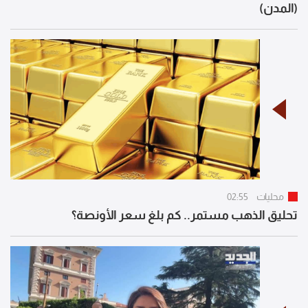
(المدن)
محليات
02:55
تحليق الذهب مستمر.. كم بلغ سعر الأونصة؟