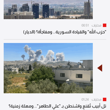
محليات
00:51
"حزب الله" والقيادة السورية.. ومفاجأة؟ (الديار)
محليات
01:24
تل أبيب تُقنع واشنطن بـ "علي الطاهر".. ومهلة زمنية؟