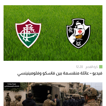
كرة القدم
12:28
فيديو – عائلة منقسمة بين فاسكو وفلومينينسي