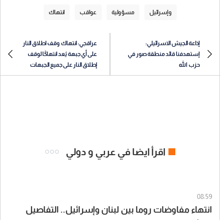
وإسرائيل
مسؤولية
عواقب
انتهاك
إذاعة الجيش الاسرائيلي:
عراقجي: انتهاك وقف اطلاق النار
إستهدفنا قائد منطقة صور في
على أي جبهة يُعد انتهاكًا لوقف
حزب الله
إطلاق النار على جميع الجبهات
اقرأ ايضا في عربي و دولي
08:59
انتهاء مفاوضات روما بين لبنان وإسرائيل.. التفاصيل