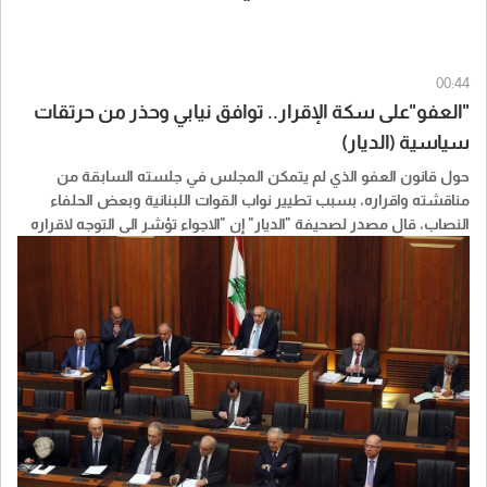
00:44
"العفو"على سكة الإقرار.. توافق نيابي وحذر من حرتقات
سياسية (الديار)
حول قانون العفو الذي لم يتمكن المجلس في جلسته السابقة من
مناقشته واقراره، بسبب تطيير نواب القوات اللبنانية وبعض الحلفاء
النصاب، قال مصدر لصحيفة "الديار" إن "الاجواء تؤشر الى التوجه لاقراره
باكثرية كبيرة، في ضوء ما جرى مؤخرا".