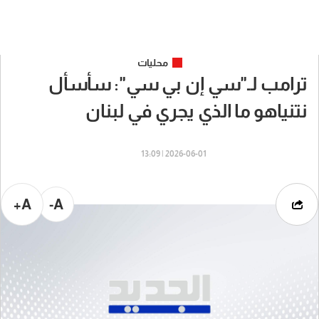
محليات
ترامب لـ"سي إن بي سي": سأسأل
نتنياهو ما الذي يجري في لبنان
2026-06-01 | 13:09
A+
A-