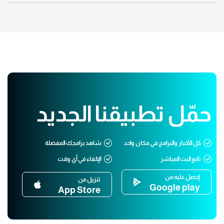
حمّل تطبيقنا الجديد
كل الأخبار والبرامج في مكان واحد
شاهد برامجك المفضلة
تابع البث المباشر
الإلغاء في أي وقت
إحصل عليه من
تنزيل من
Google play
App Store