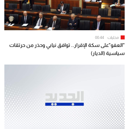
محليات
00:44
"العفو"على سكة الإقرار.. توافق نيابي وحذر من حرتقات
سياسية (الديار)