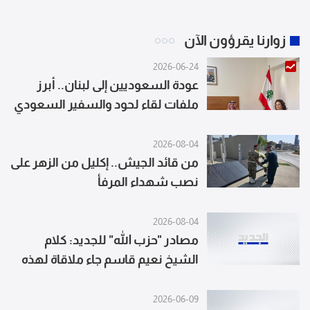
زوارنا يقرؤون الآن
2026-06-24
عودة السعوديين إلى لبنان.. أبرز
ملفات لقاء لحود والسفير السعودي
2026-08-04
من قائد الجيش.. إكليل من الزهر على
نصب شهداء المرفأ
2026-08-04
مصادر "حزب الله" للجديد: كلام
الشيخ نعيم قاسم جاء ملاقاة لهذه
الرسائل متحدثة عن تواصل ميداني
ومقدمات حصلت لهذه المواقف من
2026-06-09