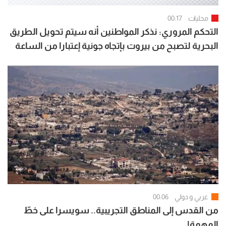
محليات
00:17
التحكم المروري: نذكر المواطنين أنه سيتم تحويل الطريق
البحرية لتصبح من بيروت بإتجاه جونية إعتبارا من الساعة
07:00 لغاية الساعة 15:00
عربي و دولي
00:06
من القدس إلى المناطق التجريبية.. سويسرا على خطّ
المهمة!