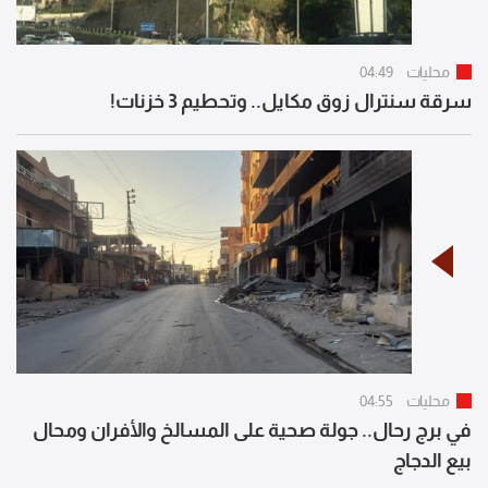
محليات
04:49
سرقة سنترال زوق مكايل.. وتحطيم 3 خزنات!
محليات
04:55
في برج رحال.. جولة صحية على المسالخ والأفران ومحال
بيع الدجاج