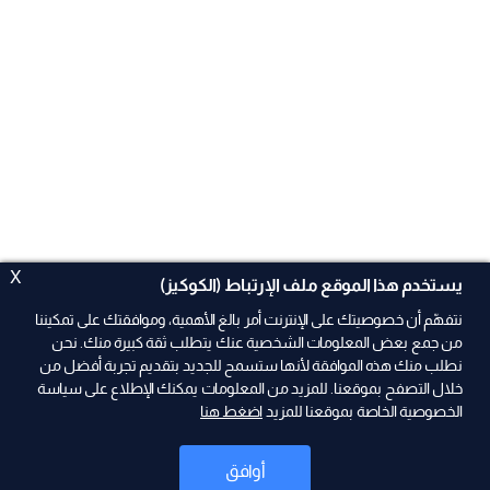
X
يستخدم هذا الموقع ملف الإرتباط (الكوكيز)
نتفهّم أن خصوصيتك على الإنترنت أمر بالغ الأهمية، وموافقتك على تمكيننا
من جمع بعض المعلومات الشخصية عنك يتطلب ثقة كبيرة منك. نحن
نطلب منك هذه الموافقة لأنها ستسمح للجديد بتقديم تجربة أفضل من
ad
خلال التصفح بموقعنا. للمزيد من المعلومات يمكنك الإطلاع على سياسة
الخصوصية الخاصة بموقعنا للمزيد
اضغط هنا
أوافق