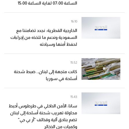
الساعة 07:00 لغاية الساعة 15:00
16:10
الخارجية القطرية: نجدد تضامننا مع
السعودية وندعم ما تتخذه من إجراءات
لحفظ أمنها وسيادته
15:52
كانت متجهة إلى لبنان.. ضبط شحنة
أسلحة في سوريا
15:43
سانا: الأمن الداخلي في طرطوس أحبط
محاولة تهريب شحنة أسلحة إلى لبنان
تضم بنادق آلية وقذائف "آر بي جي"
وكميات من الذخائر