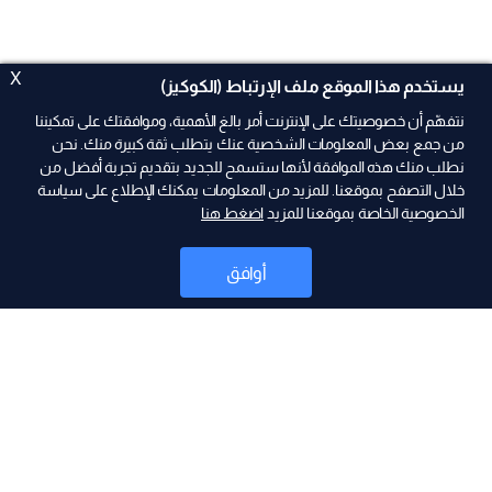
X
يستخدم هذا الموقع ملف الإرتباط (الكوكيز)
نتفهّم أن خصوصيتك على الإنترنت أمر بالغ الأهمية، وموافقتك على تمكيننا
من جمع بعض المعلومات الشخصية عنك يتطلب ثقة كبيرة منك. نحن
نطلب منك هذه الموافقة لأنها ستسمح للجديد بتقديم تجربة أفضل من
ad
خلال التصفح بموقعنا. للمزيد من المعلومات يمكنك الإطلاع على سياسة
الخصوصية الخاصة بموقعنا للمزيد
اضغط هنا
أوافق