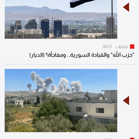
محليات
00:51
"حزب الله" والقيادة السورية.. ومفاجأة؟ (الديار)