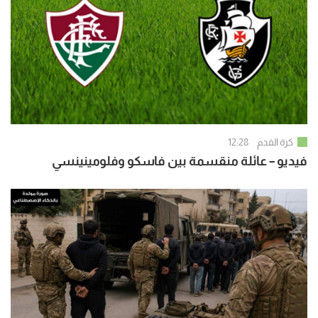
كرة القدم
12:28
فيديو – عائلة منقسمة بين فاسكو وفلومينينسي