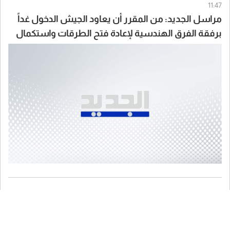
11:47
مراسل الجديد: من المقرر أن يعاود الجيش الدخول غداً
برفقة الفرق الهندسية لإعادة فتح الطرقات واستكمال
انتشاره علماً أن إحدى دورياته تعرّضت خلال المهمة
لمضايقات من مُسيّرة إسرائيلية