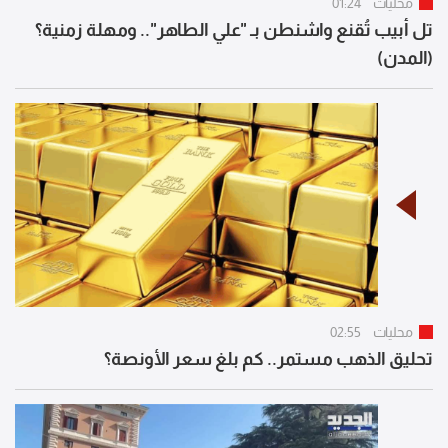
محليات
01:24
تل أبيب تُقنع واشنطن بـ "علي الطاهر".. ومهلة زمنية؟
(المدن)
محليات
02:55
تحليق الذهب مستمر.. كم بلغ سعر الأونصة؟