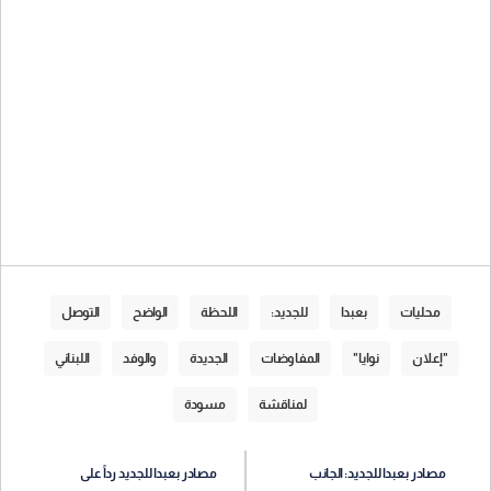
محليات
بعبدا
للجديد:
اللحظة
الواضح
التوصل
"إعلان
نوايا"
المفاوضات
الجديدة
والوفد
اللبناني
لمناقشة
مسودة
مصادر بعبدا للجديد: الجانب
مصادر بعبدا للجديد رداً على