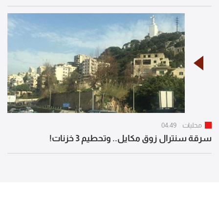
محليات
04:49
سرقة سنترال زوق مكايل.. وتحطيم 3 خزنات!