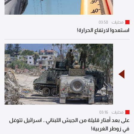
محليات
03:58
استعدوا لارتفاع الحرارة!
محليات
03:16
على بعد أمتار قليلة من الجيش اللبناني.. اسرائيل تتوغل
في زوطر الغربية!