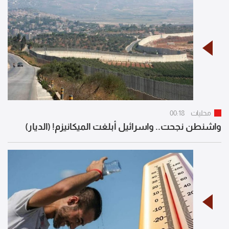
محليات
00:18
واشنطن نجحت.. واسرائيل أبلغت الميكانيزم! (الديار)