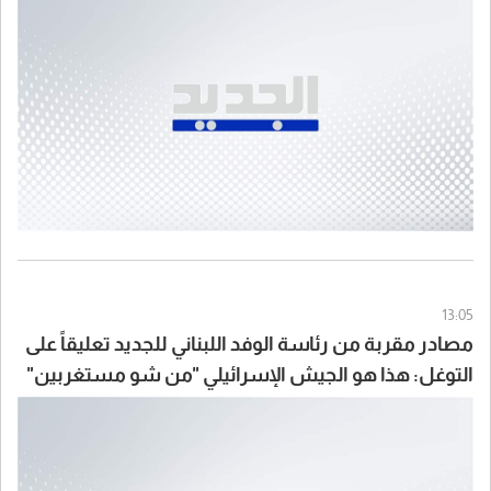
أَفضى الى اختتامها قبل ساعتين
13:05
مصادر مقربة من رئاسة الوفد اللبناني للجديد تعليقاً على
التوغل: هذا هو الجيش الإسرائيلي "من شو مستغربين"
أعطونا البدائل التي تحمي لبنان من جولة ثالثة تكمن لها
إسرائيل وقد أعدّت عدّتها