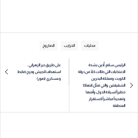
محليات
الخرايب
الصاروخ
الرئيس سلام: أُدين بشدة
على طريق دير الزهراني..
الاعتداءات التي طالت كلًا من دولة
استهداف للجيش وجرح ضابط
الكويت ومملكة البحرين
وعسكري (صور)
الشقيقتين والتي تمثّل انتهاكا
خطيراً لسيادة الدول وأمنها
وتهديداً مباشراً لاستقرار
المنطقة