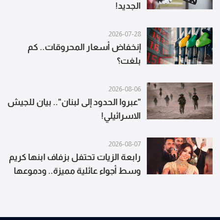
الجديد!
2026-07-28
إنخفاض أسعار المحروقات.. كم
بلغت؟
2026-08-06
"عبروا الحدود إلى لبنان".. بيان للجيش
الاسرائيلي!
2026-08-07
رابعة الزيات تحتفل بزفاف ابنها كريم
وسط أجواء عائلية مميزة.. ودموعها
تغلبها