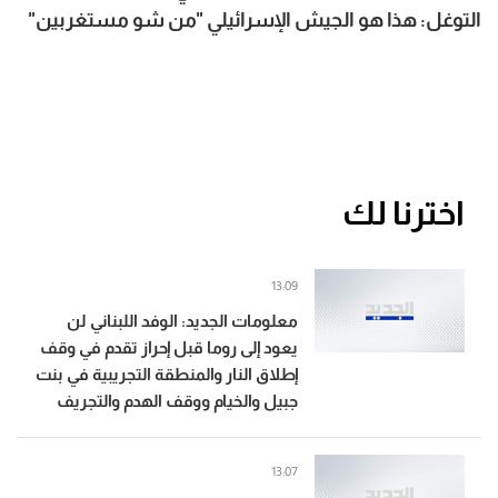
التوغل: هذا هو الجيش الإسرائيلي "من شو مستغربين"
أعطونا البدائل التي تحمي لبنان من جولة ثالثة تكمن لها
إسرائيل وقد أعدّت عدّتها
اخترنا لك
13:09
معلومات الجديد: الوفد اللبناني لن
يعود إلى روما قبل إحراز تقدم في وقف
إطلاق النار والمنطقة التجريبية في بنت
جبيل والخيام ووقف الهدم والتجريف
13:07