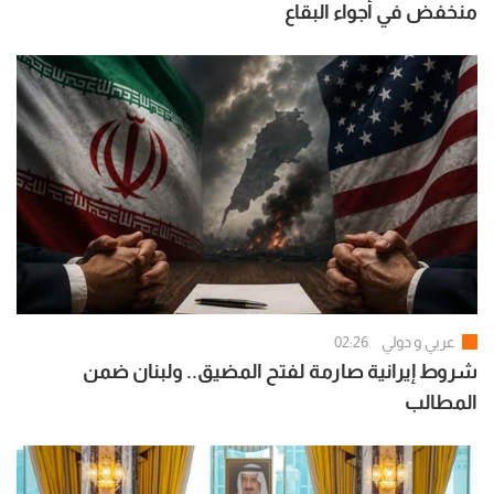
منخفض في أجواء البقاع
عربي و دولي
02:26
شروط إيرانية صارمة لفتح المضيق.. ولبنان ضمن
المطالب