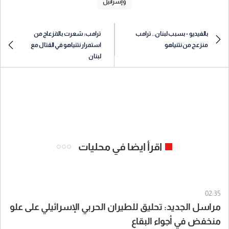
وإسرائيل
بالفيديو - بسبب لبنان.. ترامب
ترامب: شعرت بالانزعاج من
منزعج من نتنياهو
استمرار نتنياهو في القتال مع
لبنان
اقرأ ايضا في محليات
02:35
مراسل الجديد: تحليق للطيران الحربي الإسرائيلي على علو
منخفض في أجواء البقاع