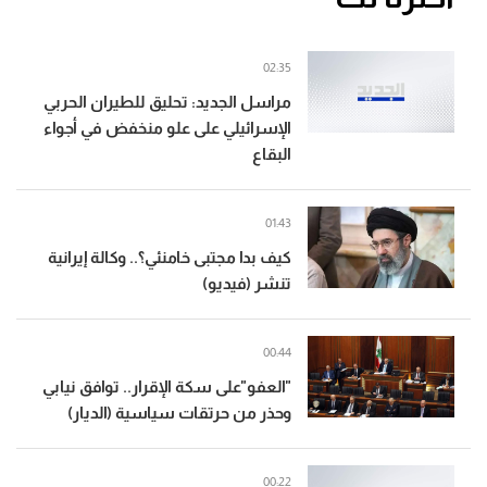
02:35
مراسل الجديد: تحليق للطيران الحربي
الإسرائيلي على علو منخفض في أجواء
البقاع
01:43
كيف بدا مجتبى خامنئي؟.. وكالة إيرانية
تنشر (فيديو)
00:44
"العفو"على سكة الإقرار.. توافق نيابي
وحذر من حرتقات سياسية (الديار)
00:22