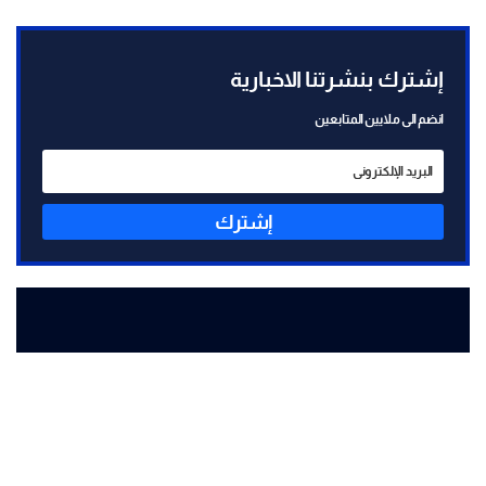
إشترك بنشرتنا الاخبارية
انضم الى ملايين المتابعين
إشترك