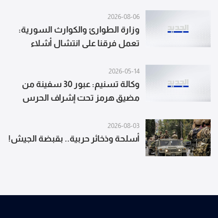
سلاح الجماعات المسلحة وتفكيك
بنيتها التحتية في هذه المناطق
2026-08-06
وزارة الطوارئ والكوارث السورية:
ستتولى القوات اللبنانية المسؤولية
تعمل فرقنا على انتشال أشلاء
الأمنية الكاملة والفعالة فيها وستبدأ
الضحايا وإزالة آثار الانفجار وتأمين
المكان لحماية المدنيين
2026-05-14
وكالة تسنيم: عبور 30 سفينة من
مضيق هرمز تحت إشراف الحرس
الثوري منذ ليل أمس حتى الآن
2026-08-03
أسلحة وذخائر حربية.. بقبضة الجيش!