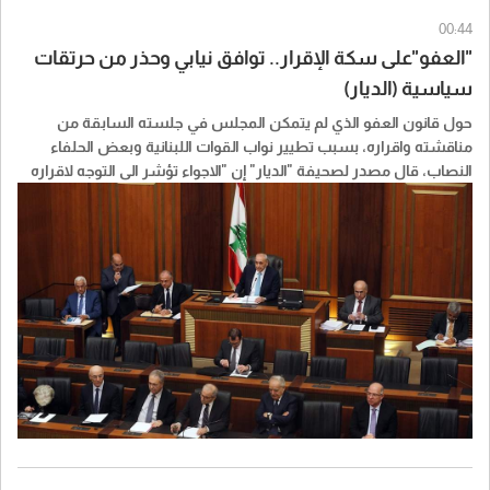
00:44
"العفو"على سكة الإقرار.. توافق نيابي وحذر من حرتقات
سياسية (الديار)
حول قانون العفو الذي لم يتمكن المجلس في جلسته السابقة من
مناقشته واقراره، بسبب تطيير نواب القوات اللبنانية وبعض الحلفاء
النصاب، قال مصدر لصحيفة "الديار" إن "الاجواء تؤشر الى التوجه لاقراره
باكثرية كبيرة، في ضوء ما جرى مؤخرا".