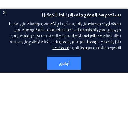
X
يستخدم هذا الموقع ملف الإرتباط (الكوكيز)
نتفهّم أن خصوصيتك على الإنترنت أمر بالغ الأهمية، وموافقتك على تمكيننا
من جمع بعض المعلومات الشخصية عنك يتطلب ثقة كبيرة منك. نحن
نطلب منك هذه الموافقة لأنها ستسمح للجديد بتقديم تجربة أفضل من
ad
خلال التصفح بموقعنا. للمزيد من المعلومات يمكنك الإطلاع على سياسة
الخصوصية الخاصة بموقعنا للمزيد
اضغط هنا
أوافق