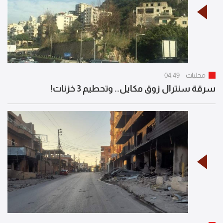
محليات
04:49
سرقة سنترال زوق مكايل.. وتحطيم 3 خزنات!