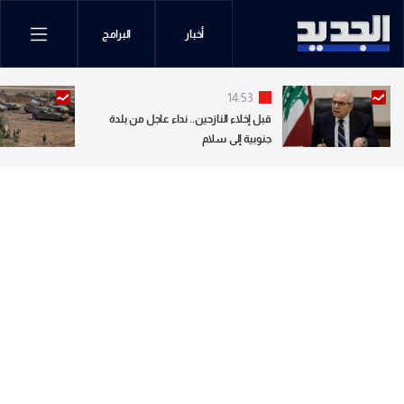
أخبار
البرامج
14:53
قبل إخلاء النازحين.. نداء عاجل من بلدة
جنوبية إلى سلام