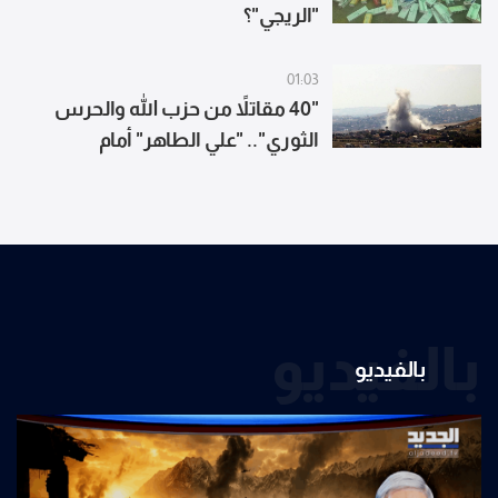
"الريجي"؟
01:03
"40 مقاتلاً من حزب الله والحرس
الثوري".. "علي الطاهر" أمام
سيناريوهين! (المدن)
بالفيديو
بالفيديو