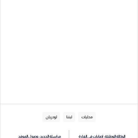
محليات
لبننا
لودريان
الوكالة الوطنيّة: إصابات في الغارة
مراسلة الجديد: وصول الموفد