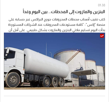
01:38
البنزين والمازوت إلى المحطات.. بين اليوم وغداً
كتب نقيب أصحاب محطات المحروقات جورج البراكس عبر حسابه على
منصة "إكس": "كافة مستودعات المحروقات عند الشركات المستوردة
بدأت اليوم تسليم مادتي البنزين والمازوت بشكل طبيعي. على أمل أن
تصل المحروقات الى جميع المحطات في كل المناطق وخاصة البقاع
والجنوب بين اليوم وغد الثلاثاء".