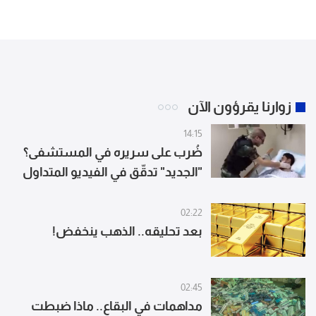
زوارنا يقرؤون الآن
14:15
ضُرب على سريره في المستشفى؟
"الجديد" تدقّق في الفيديو المتداول
02:22
بعد تحليقه.. الذهب ينخفض!
02:45
مداهمات في البقاع.. ماذا ضبطت