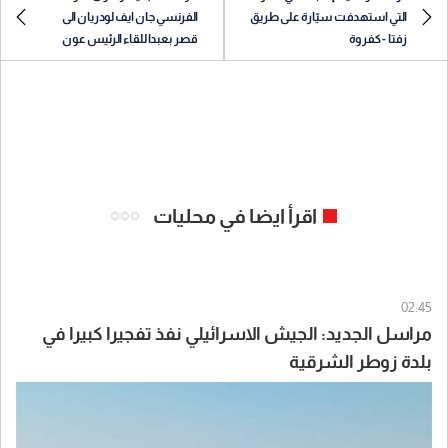
التي استهدفت سيّارة على طريق
الفرنسي جان ايف لودريان الى
زفتا - كفروة
قصر بعبدا للقاء الرئيس عون
اقرأ ايضا في محليات
02:45
مراسل الجديد: الجيش الاسرائيلي نفذ تفجيرا كبيرا في
بلدة زوطر الشرقية