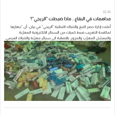
02:45
مداهمات في البقاع.. ماذا ضبطت "الريجي"؟
أعلنت إدارة حصر التبغ والتنباك اللبنانية "الريجي" في بيان، أن "جهازها
لمكافحة التهريب ضبط كميات من السجائر الالكترونية المهرّبة
والمعسّل المهرّب والمزور، بالاضافة الى سجائر مهرّبة والتنباك العجمي،
نتيجة عمليات دهم نفّذها في عين بورضاي وبدنايل والفرزل".
وذكّرت بأن هذه المداهمات تندرج ضمن "جهودها المتواصلة لمكافحة
المصنوعات التبغية المهرّبة والمزوّرة"، مشيرة إلى أن "محاضر ضبط
بالمخالفين سُطّرت وينظر فيها القضاء المختص".