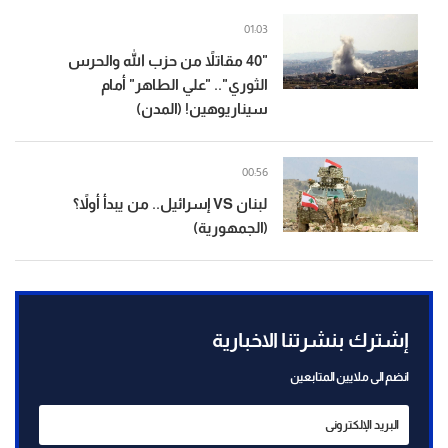
01:03
"40 مقاتلاً من حزب الله والحرس
الثوري".. "علي الطاهر" أمام
سيناريوهين! (المدن)
00:56
لبنان VS إسرائيل.. من يبدأ أولاً؟
(الجمهورية)
إشترك بنشرتنا الاخبارية
انضم الى ملايين المتابعين