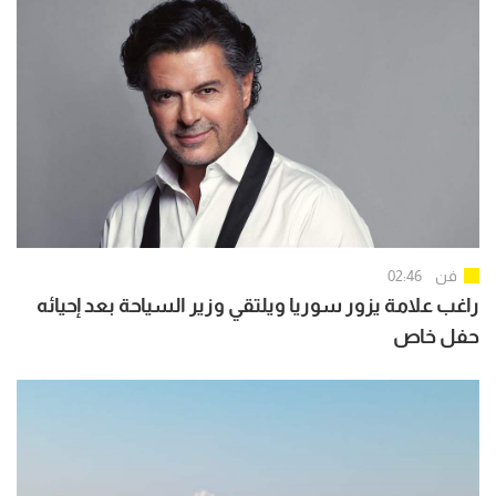
فن
02:46
راغب علامة يزور سوريا ويلتقي وزير السياحة بعد إحيائه
حفل خاص