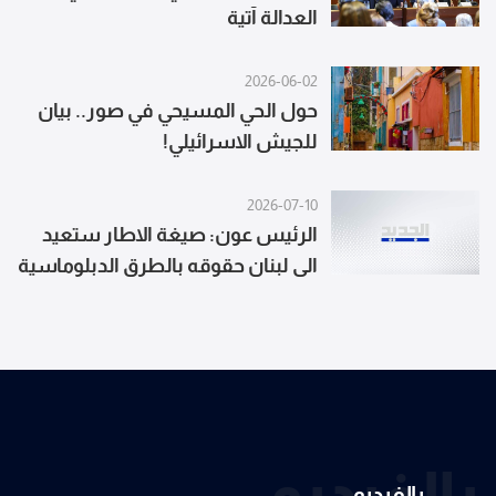
العدالة آتية
2026-06-02
حول الحي المسيحي في صور.. بيان
للجيش الاسرائيلي!
2026-07-10
الرئيس عون: صيغة الاطار ستعيد
الى لبنان حقوقه بالطرق الدبلوماسية
في حال التزام اسرائيل ببنودها ونجاح
تنفيذها
بالفيديو
بالفيديو