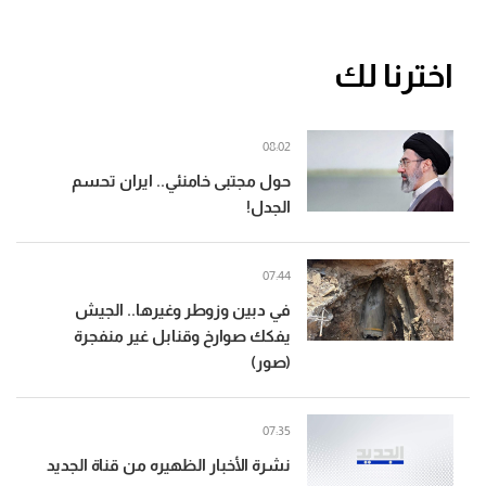
اخترنا لك
08:02
حول مجتبى خامنئي.. ايران تحسم
الجدل!
07:44
في دبين وزوطر وغيرها.. الجيش
يفكك صوارخ وقنابل غير منفجرة
(صور)
07:35
نشرة الأخبار الظهيره من قناة الجديد