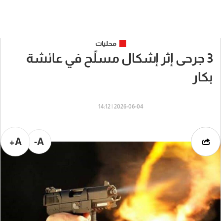
محليات
3 جرحى إثر إشكال مسلّح في عائشة
بكار
2026-06-04 | 14:12
A+
A-