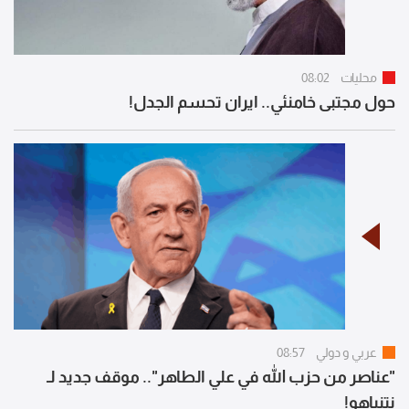
محليات
08:02
حول مجتبى خامنئي.. ايران تحسم الجدل!
عربي و دولي
08:57
"عناصر من حزب الله في علي الطاهر".. موقف جديد لـ
نتنياهو!