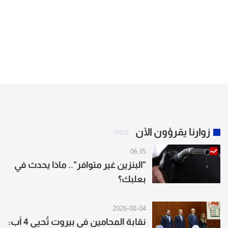
زوارنا يقرؤون الآن
06:35
"البنزين غير متوافر".. ماذا يحدث في
بعلبك؟
2026-08-04
نقابة المحامين في بيروت تُحيي 4 آب: