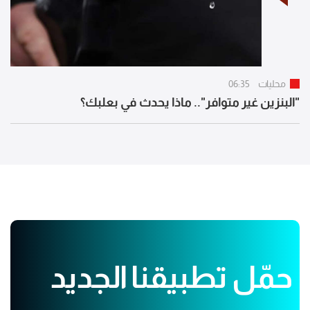
محليات
06:35
"البنزين غير متوافر".. ماذا يحدث في بعلبك؟
حمّل تطبيقنا الجديد