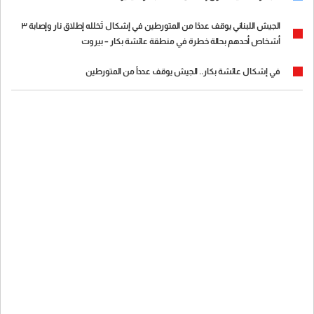
الجيش اللبناني يوقف عددًا من المتورطين في إشكال تَخلله إطلاق نار وإصابة ٣
أشخاص أحدهم بحالة خطرة في منطقة عائشة بكار – بيروت
في إشكال عائشة بكار.. الجيش يوقف عدداً من المتورطين