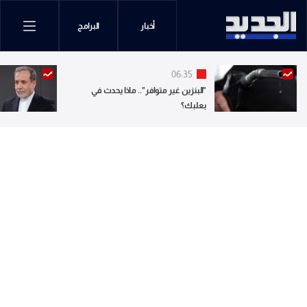
أخبار
البرامج
06:35
"البنزين غير متوافر".. ماذا يحدث في
بعلبك؟