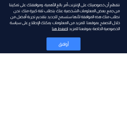
نتفهّم أن خصوصيتك على الإنترنت أمر بالغ الأهمية، وموافقتك على تمكيننا
من جمع بعض المعلومات الشخصية عنك يتطلب ثقة كبيرة منك. نحن
نطلب منك هذه الموافقة لأنها ستسمح للجديد بتقديم تجربة أفضل من
ad
خلال التصفح بموقعنا. للمزيد من المعلومات يمكنك الإطلاع على سياسة
الخصوصية الخاصة بموقعنا للمزيد
اضغط هنا
أوافق
أخبار