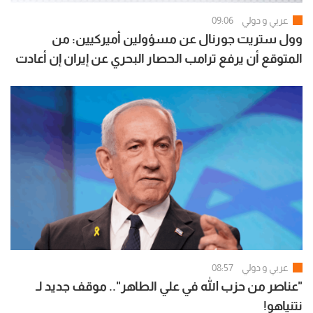
عربي و دولي
09:06
وول ستريت جورنال عن مسؤولين أميركيين: من
المتوقع أن يرفع ترامب الحصار البحري عن إيران إن أعادت
فتح هرمز بالكامل
عربي و دولي
08:57
"عناصر من حزب الله في علي الطاهر".. موقف جديد لـ
نتنياهو!