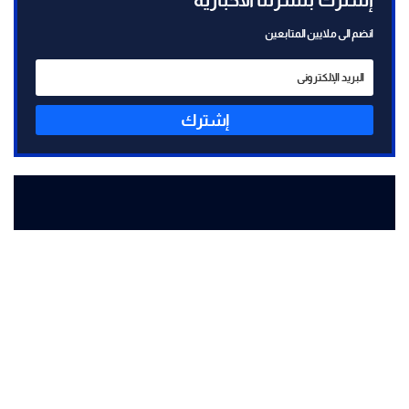
إشترك بنشرتنا الاخبارية
انضم الى ملايين المتابعين
إشترك