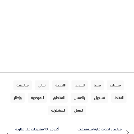
محليات
بعبدا
للجديد:
اللحظة
ايجابي
مناقشة
النقاط
تسجيل
بالامس
المناطق
النموذجية
وإطار
العمل
المشترك
مراسل الجديد: غارة استهدفت
أكثر من 10 مقترحات على طاولة