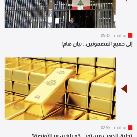
محليات
05:48
إلى جميع المضمونين.. بيان هام!
محليات
02:55
تحليق الذهب مستمر.. كم بلغ سعر الأونصة؟