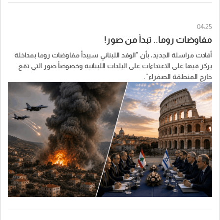
04:25
مفاوضات روما.. تبدأ من صور!
أفادت مراسلة الجديد، بأن "الوفد اللبناني سيبدأ مفاوضات روما بمداخلة
يركز فيها على الاعتداءات على البلدات اللبنانية وخصوصاً صور التي تقع
خارج المنطقة الصفراء".
وأعلنت مراسلة الجديد: أحد اعضاء الوفد اللبناني وحتى ساعات الصباح
الاولى كان قد تابع الاعتداءات لحظة بلحظة لجمع المعطيات عنها وتحديداً
استهداف بلدة برج الشمالي في صور".