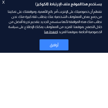
X
يستخدم هذا الموقع ملف الإرتباط (الكوكيز)
نتفهّم أن خصوصيتك على الإنترنت أمر بالغ الأهمية، وموافقتك على تمكيننا
من جمع بعض المعلومات الشخصية عنك يتطلب ثقة كبيرة منك. نحن
نطلب منك هذه الموافقة لأنها ستسمح للجديد بتقديم تجربة أفضل من
ad
خلال التصفح بموقعنا. للمزيد من المعلومات يمكنك الإطلاع على سياسة
الخصوصية الخاصة بموقعنا للمزيد
اضغط هنا
أوافق