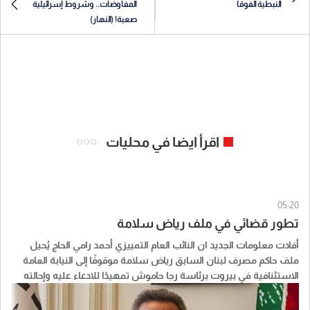
النبطية الفوقا
المفاوضات.. وشروط إسرائيلية
صعبة! (النهار)
اقرأ ايضا في محليات
05:20
تطور قضائي في ملف رياض سلامة
أفادت معلومات الجديد ان النائب العام التمييزي أحمد رامي الحاج يُحيل
ملف حاكم مصرف لبنان السابق رياض سلامة موقوفًا إلى النيابة العامة
الاستئنافية في بيروت برئاسة رجا حاموش تمهيدًا للادعاء عليه وإحالته
إلى قاضي التحقيق الأول في بيروت رلى عثمان