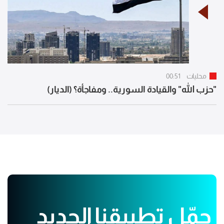
محليات
00:51
"حزب الله" والقيادة السورية.. ومفاجأة؟ (الديار)
حمّل تطبيقنا الجديد