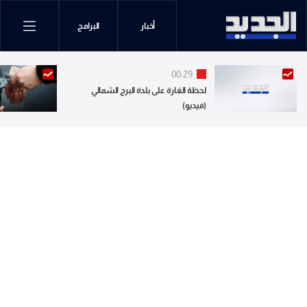
أخبار
البرامج
00:29
لحظة الغارة على بلدة البرج الشمالي
(فيديو)