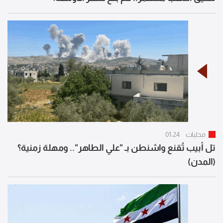
محليات
01:24
تل أبيب تُقنع واشنطن بـ "علي الطاهر".. ومهلة زمنية؟
(المدن)