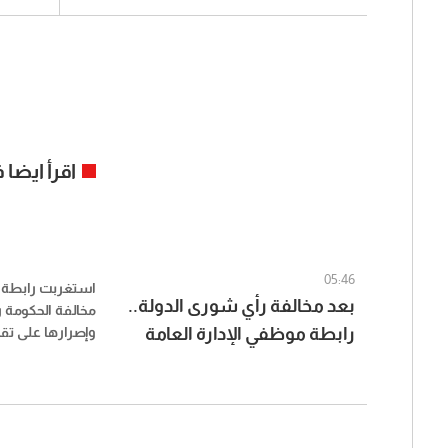
اقرأ ايضا
05:46
استغربت رابطة م
بعد مخالفة رأي شورى الدولة..
مخالفة الحكومة
رابطة موظفي الإدارة العامة
وإصرارها على ت
الذي يعادل مست
تهدد بالتصعيد
الشهر تقريباً مم
القطاع العام، وع
لهذا التصرف.