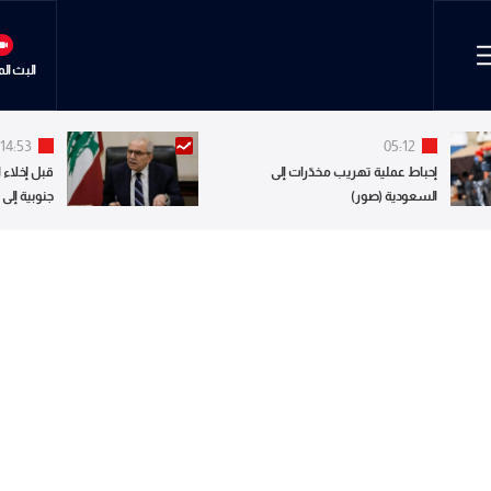
البث ال
14:53
05:12
إحباط عملية تهريب مخدّرات إلى
قبل إخلاء ا
السعودية (صور)
جنوبية إلى