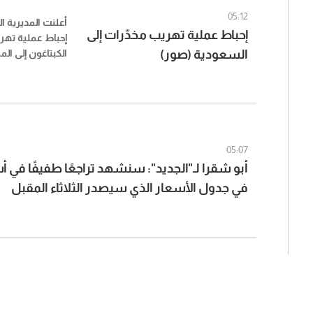
05:12
أعلنت المديرية ال
إحباط عملية تهريب مخدّرات إلى
إحباط عملية ته
السعودية (صور)
الكبتاغون إلى ال
كانت مخبأة بطريق
معدّ للشحن.
05:07
أبو شقرا لـ"الجديد": سنشهد تراجعًا طفيفًا في 
في جدول الأسعار الذي سيصدر الثلاثاء المقبل