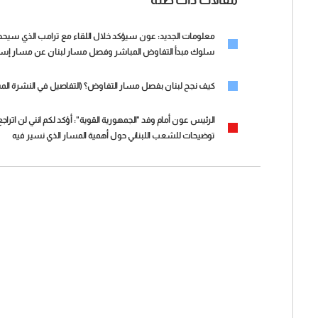
معلومات الجديد: عون سيؤكد خلال اللقاء مع ترامب الذي سيحضره ايض
سلوك مبدأ التفاوض المباشر وفصل مسار لبنان عن مسار إسلام
كيف نجح لبنان بفصل مسار التفاوض؟ (التفاصيل في النشرة الم
الرئيس عون أمام وفد "الجمهورية القوية": أؤكد لكم انني لن اتر
توضيحات للشعب اللبناني حول أهمية المسار الذي نسير فيه