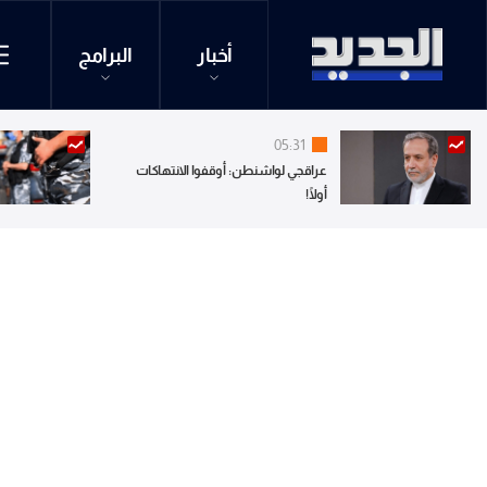
أخبار
البرامج
05:31
عراقجي لواشنطن: أوقفوا الانتهاكات
أولًا!