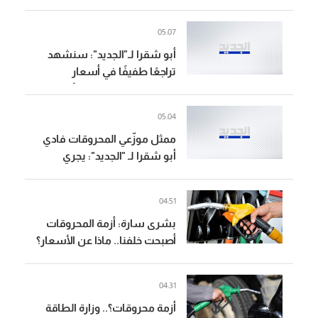
05:07
أبو شقرا لـ"الجديد": سنشهد
تراجعًا طفيفًا في أسعار
المحروقات في جدول الأسعار
الذي سيصدر الثلاثاء المقبل
05:04
ممثل موزّعي المحروقات فادي
أبو شقرا لـ "الجديد": يجري
تفريغ كميات كبيرة من
المحروقات والأزمة أصبحت خلفنا
04:51
بشرى سارة: أزمة المحروقات
أصبحت خلفنا.. ماذا عن الأسعار؟
04:31
أزمة محروقات؟.. وزارة الطاقة