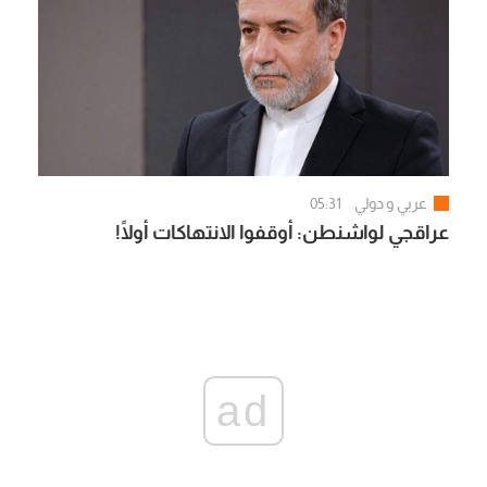
عربي و دولي
05:31
عراقجي لواشنطن: أوقفوا الانتهاكات أولًا!
ad