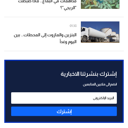
مداهمات في البقاع.. ماذا ضبطت
"الريجي"؟
01:38
البنزين والمازوت إلى المحطات.. بين
اليوم وغداً
إشترك بنشرتنا الاخبارية
انضم الى ملايين المتابعين
إشترك