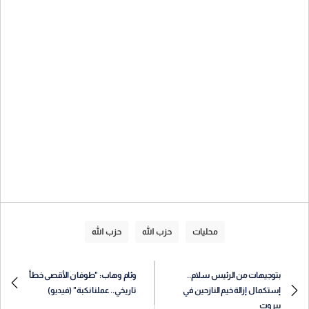
محليات
حزب الله
حزب الله
بتوجيهات من الرئيس سلام..
وئام وهاب: "طوفان الأقصى خطأ
إستكمال إزالة خيم النازحين في
تاريخي.. عملنا نكبة" (فيديو)
بيروت