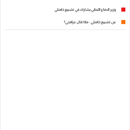
وزير الدفاع اللبناني يشارك في تشييع خامنئي
عن تشييع خامنئي.. ماذا قال عراقجي؟