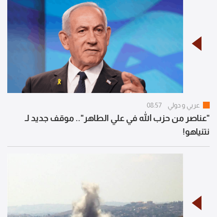
عربي و دولي
08:57
"عناصر من حزب الله في علي الطاهر".. موقف جديد لـ
نتنياهو!