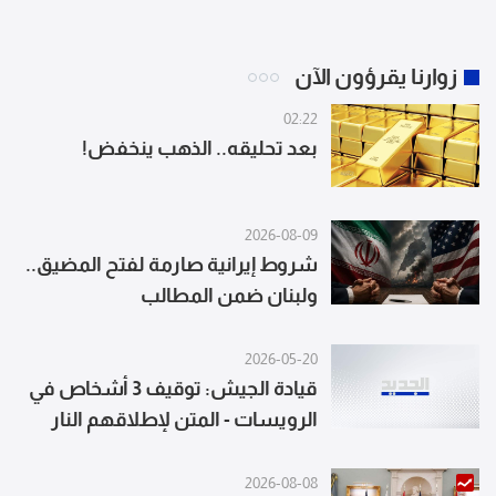
زوارنا يقرؤون الآن
02:22
بعد تحليقه.. الذهب ينخفض!
2026-08-09
شروط إيرانية صارمة لفتح المضيق..
ولبنان ضمن المطالب
2026-05-20
قيادة الجيش: توقيف 3 أشخاص في
الرويسات - المتن لإطلاقهم النار
خلال مراسم تشييع وتوقيف متورط
في بريتال مع ضبط أسلحة وذخائر
2026-08-08