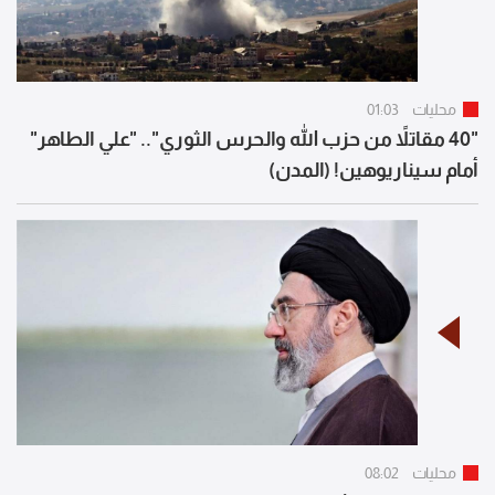
محليات
01:03
"40 مقاتلاً من حزب الله والحرس الثوري".. "علي الطاهر"
أمام سيناريوهين! (المدن)
محليات
08:02