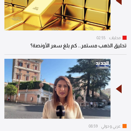
محليات
02:55
تحليق الذهب مستمر.. كم بلغ سعر الأونصة؟
عربي و دولي
08:59