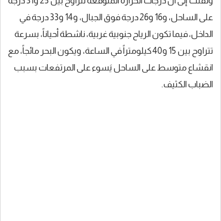
ولفتت إلى أن درجات الحرارة المتوقعة تتراوح بين 25 و31 درجة
على الساحل، و16 و26 درجة فوق الجبال، و14 و33 درجة في
الداخل، فيما تكون الرياح جنوبية غربية، ناشطة أحياناً، بسرعة
تتراوح بين 15 و40 كيلومتراً في الساعة، ويكون البحر مائجاً، مع
انقشاع متوسط على الساحل يَسوء على المرتفعات بسبب
الضباب الكثيف.