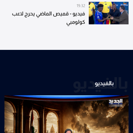
19:32
فيديو - قميص الماضي يحرج لاعب
كولومبي
بالفيديو
بالفيديو