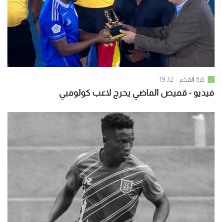
كرة القدم
19:32
فيديو - قميص الماضي يحرج لاعب كولومبي