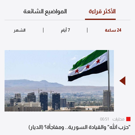
الأكثر قراءة
المواضيع الشائعة
محليات
00:51
"حزب الله" والقيادة السورية.. ومفاجأة؟ (الديار)