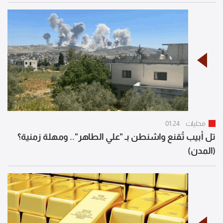
محليات
01:24
تل أبيب تُقنع واشنطن بـ "علي الطاهر".. ومهلة زمنية؟
(المدن)