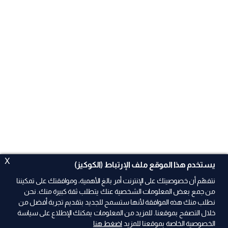
X
يستخدم هذا الموقع ملف الإرتباط (الكوكيز)
نتفهّم أن خصوصيتك على الإنترنت أمر بالغ الأهمية، وموافقتك على تمكيننا
من جمع بعض المعلومات الشخصية عنك يتطلب ثقة كبيرة منك. نحن
نطلب منك هذه الموافقة لأنها ستسمح للجديد بتقديم تجربة أفضل من
ad
خلال التصفح بموقعنا. للمزيد من المعلومات يمكنك الإطلاع على سياسة
الخصوصية الخاصة بموقعنا للمزيد
اضغط هنا