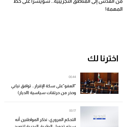
من القدس إلى المناطق التجريبية.. سويسرا على خطّ
المهمة!
اخترنا لك
00:44
"العفو"على سكة الإقرار.. توافق نيابي
وحذر من حرتقات سياسية (الديار)
00:17
التحكم المروري: نذكر المواطنين أنه
سيتم تحويل الطريق البحرية لتصبح