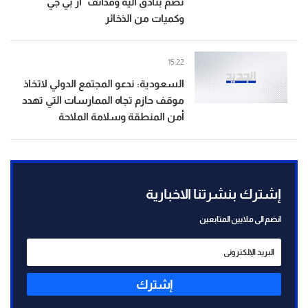
تضم بنادق آلية وقذائف "آر بي جي"
وكميات من الذخائر
15:22
السعودية: ندعو المجتمع الدولي لاتخاذ
موقف حازم تجاه الممارسات التي تهدد
أمن المنطقة وسلامة الملاحة
إشترك بنشرتنا الاخبارية
انضم الى ملايين المتابعين
إشترك