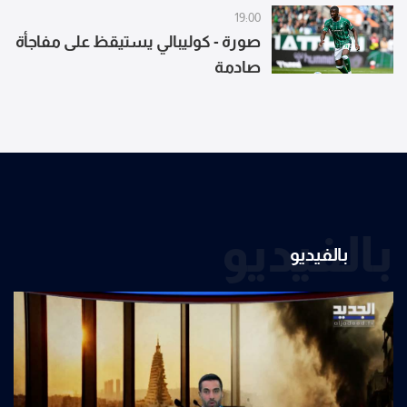
19:00
صورة - كوليبالي يستيقظ على مفاجأة
صادمة
بالفيديو
بالفيديو