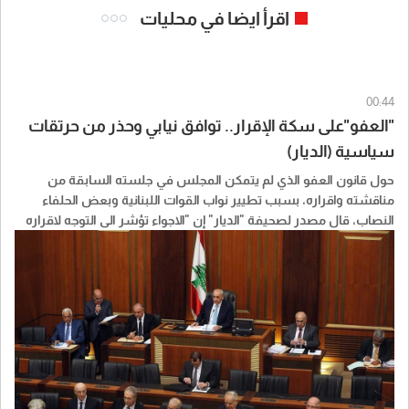
اقرأ ايضا في محليات
00:44
"العفو"على سكة الإقرار.. توافق نيابي وحذر من حرتقات
سياسية (الديار)
حول قانون العفو الذي لم يتمكن المجلس في جلسته السابقة من
مناقشته واقراره، بسبب تطيير نواب القوات اللبنانية وبعض الحلفاء
النصاب، قال مصدر لصحيفة "الديار" إن "الاجواء تؤشر الى التوجه لاقراره
باكثرية كبيرة، في ضوء ما جرى مؤخرا".