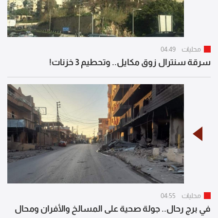
محليات
04:49
سرقة سنترال زوق مكايل.. وتحطيم 3 خزنات!
محليات
04:55
في برج رحال.. جولة صحية على المسالخ والأفران ومحال