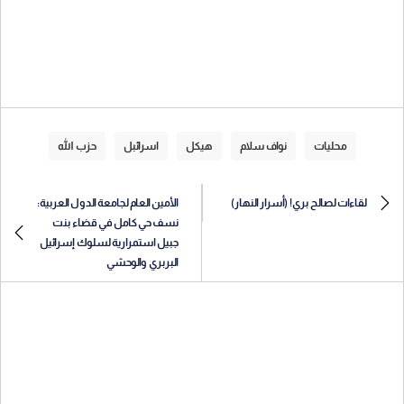
محليات
نواف سلام
هيكل
اسرائبل
حزب الله
لقاءات لصالح بري! (أسرار النهار)
الأمين العام لجامعة الدول العربية:
نسف حي كامل في قضاء بنت
جبيل استمرارية لسلوك إسرائيل
البربري والوحشي