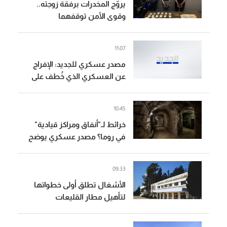
يروّج المخدرات برفقة زوجته..
وقوى الأمن توقفهما
11:07
مصدر عسكري للجديد: الإفراج
عن العسكري الذي خُطف على
طريق يونين - شعث إثر خلاف
شخصي والجيش يواصل ملاحقة
10:45
الخاطفين لتوقيفهم
خرائط لـ"أنفاق ومراكز قيادية"
في روما؟ مصدر عسكري يوضح
09:33
الأشغال تطلق أولى خطواتها
لتأهيل مطار القليعات