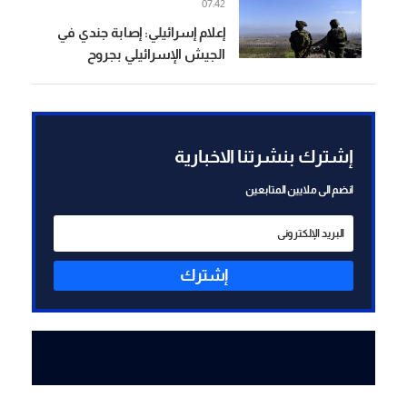
07:42
إعلام إسرائيلي: إصابة جندي في
الجيش الإسرائيلي بجروح
متوسطة جراء حادث عملياتي
في جنوب لبنان
إشترك بنشرتنا الاخبارية
انضم الى ملايين المتابعين
إشترك