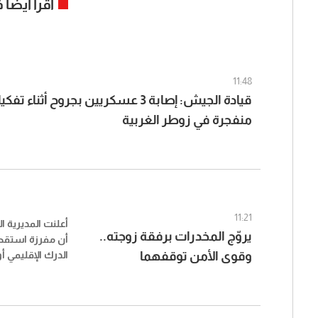
اقرأ ايضا
11:48
قيادة الجيش: إصابة 3 عسكريين بجروح أثناء
منفجرة في زوطر الغربية
11:21
أعلنت المديرية ال
يروّج المخدرات برفقة زوجته..
أن مفرزة استقصا
وقوى الأمن توقفهما
الدرك الإقليمي 
للاشتباه بتورطه
محلة جونية – طري