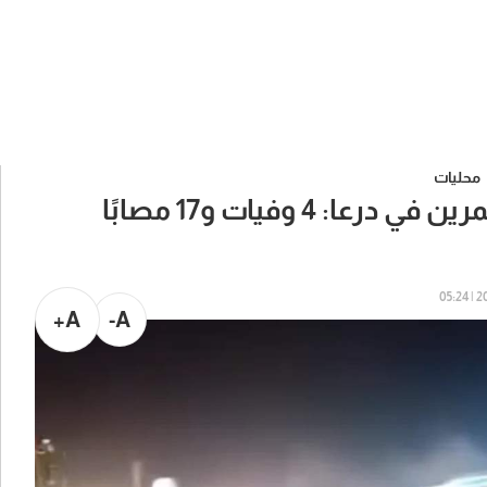
محليات
: 4 وفيات و17 مصابًا
202
A+
A-