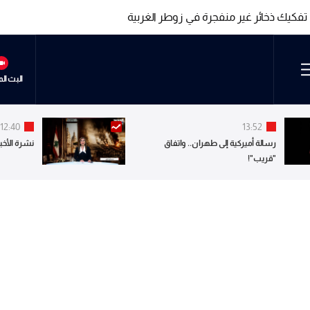
البث ال
12:40
13:52
رسالة أميركية إلى طهران.. واتفاق
نشرة الأخبا
"قريب"!