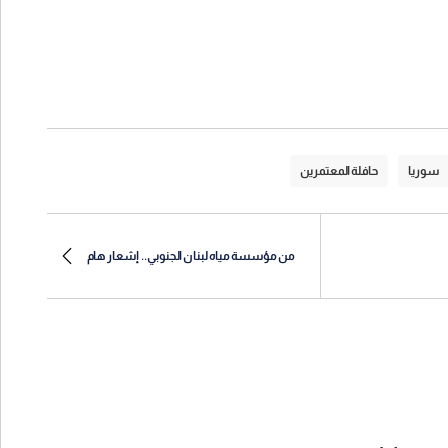
سوريا
حافلة المعتمرين
من مؤسسة مياه لبنان الجنوبي.. إشعار هام