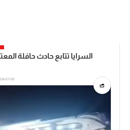
السرايا تتابع حادث حافلة المعتمرين في درعا
6-07-08 | 05:24