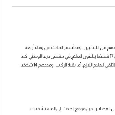
كان على متن الحافلة 35 راكبًا، معظمهم من اللبنانيين، وقد أسفر الحادث عن وفاة أربعة
أشخاص، بينهم السائق الأردني، فيما بلغ عدد المصابين 17 شخصًا يتلقون العلاج في مشفى درعا الوطني. كما
جرى نقل حالتين حرجتين إلى أحد مستشفيات دمشق لتلقي العلاج اللازم. أما بقية الركاب، وعددهم 14 شخصًا،
 نقل المصابين من موقع الحادث إلى المستشفيات.