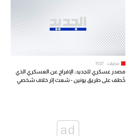
محليات
11:07
مصدر عسكري للجديد: الإفراج عن العسكري الذي
خُطف على طريق يونين - شعث إثر خلاف شخصي
والجيش يواصل ملاحقة الخاطفين لتوقيفهم
ad