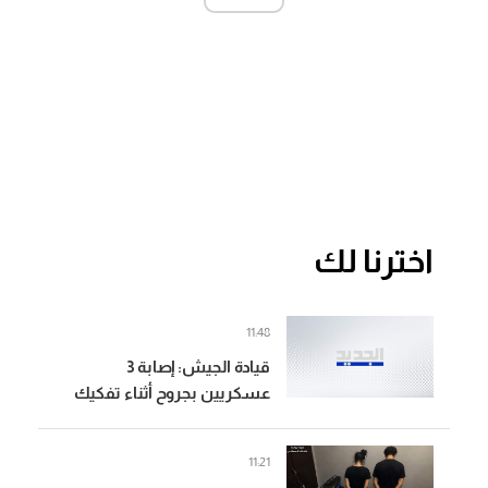
اخترنا لك
11:48
قيادة الجيش: إصابة 3
عسكريين بجروح أثناء تفكيك
ذخائر غير منفجرة في زوطر
الغربية
11:21