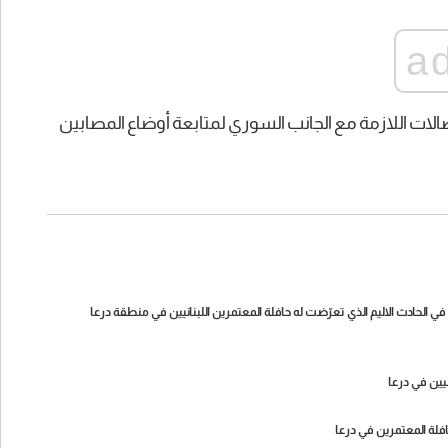
a
صالات اللازمة مع الجانب السوري لمتابعة أوضاع المصابين
يات المركزية في السراي الحكومي: 4 وفيات و17 جريحًا في الحادث الاليم الذي تعرّضت له حافلة المعتمرين اللبنانيين في منطقة درعا
يين في درعا