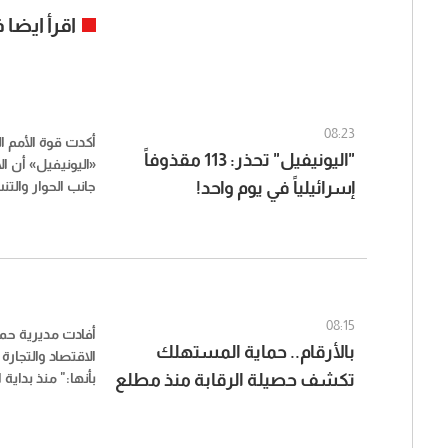
اقرأ ايضا
08:23
أكدت قوة الأمم ا
"اليونيفيل" تحذر: 113 مقذوفاً
إسرائيلياً في يوم واحد!
جانب الحوار والت
لخفض التصعيد وا
الكامل في جنوب ل
08:15
أفادت مديرية حم
بالأرقام.. حماية المستهلك
الاقتصاد والتجار
تكشف حصيلة الرقابة منذ مطلع
بأنها:" منذ بداية 
العام
وسطّرت 596 محضر ضبط.