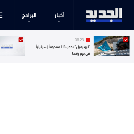
أخبار
البرامج
08:23
"اليونيفيل" تحذر: 113 مقذوفاً إسرائيلياً
في يوم واحد!