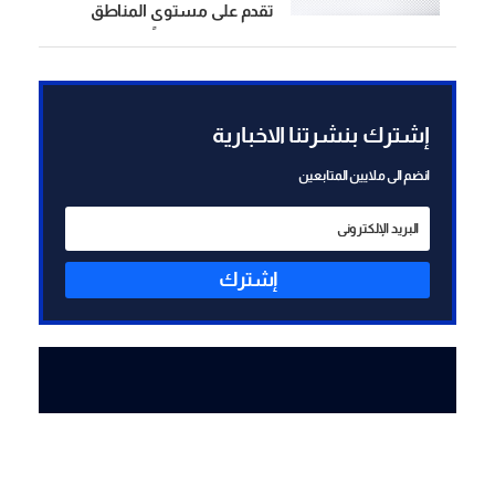
تقدم على مستوى المناطق
النموذجية خصوصاً ان النقاش
مركز على الشق السياسي
والوفد اللبناني لديه العديد من
الخطط حول هذا الموضوع ومن
إشترك بنشرتنا الاخبارية
بينها بلدة زوطر الشرقية
انضم الى ملايين المتابعين
إشترك