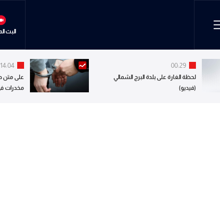
البث ال
14:04
00:29
لحظة الغارة على بلدة البرج الشمالي
على متن درا
(فيديو)
مخدرات في