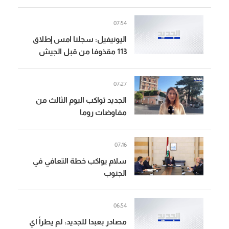
مطلع العام
07:54
اليونيفيل: سجلنا امس إطلاق
113 مقذوفا من قبل الجيش
الإسرائيلي بجنوب لبنان وهو
الرقم الأعلى منذ 21 حزيران
07:27
الماضي
الجديد تواكب اليوم الثالث من
مفاوضات روما
07:16
سلام يواكب خطة التعافي في
الجنوب
06:54
مصادر بعبدا للجديد: لم يطرأ اي