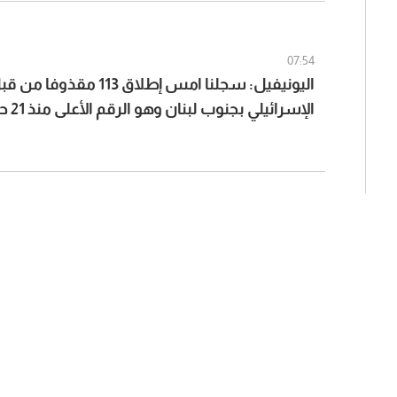
07:54
اليونيفيل: سجلنا امس إطلاق 113 
ضبط".
الإسرائيلي بجنوب لبنان وهو الرقم الأعلى منذ 21 حزيران الماضي
وقالت:"إن وزارة ا
شعار "كل مواط
المواطنين والمس
ضدّ أي مخالفات 
Services
المستهلك-لبنان (01750650)