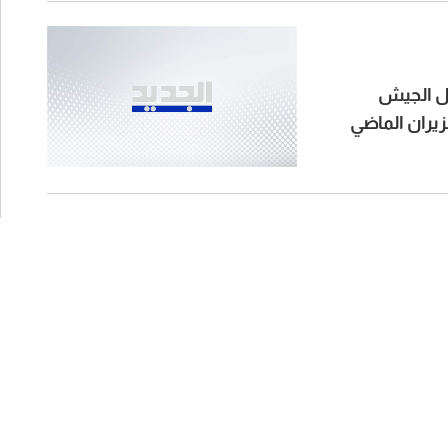
وفي أسبوع 27 لغاية 31 تموز: استجابت
مديرية حماية المستهلك لـ 59 شكوى،
ونفّذت 623 كشفاً نتج عنها 13 محضر
مقذوفا من قبل الجيش
لاقتصاد والتجارة إذ ترفع
ن مراقب" تطلب من
تهلكين التقدم بالشكاوى
يرصدونها سواء عبر
تطبيقها الإلكتروني (MoET Digital
)، أو عبر الخط الساخن لجمعية
".