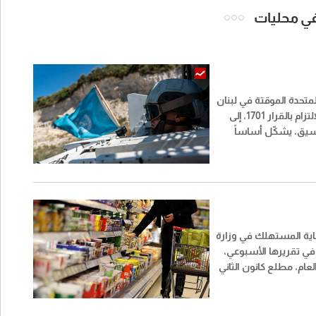
 في محليات
لمتحدة الموقتة في لبنان
«اليونيفيل» أن الالتزام بالقرار 1701، إلى
نسيق، يشكّل أساساً
ستعادة الاستقرار
بنان.
اية المستهلك في وزارة
ة في تقريرها الأسبوعي،
العام، مطلع كانون الثاني
ولغاية 31 تموز الحالي، استجابت لـ 803
شكوى، ونفّذت 13,913 كشفاً ميدانياً،