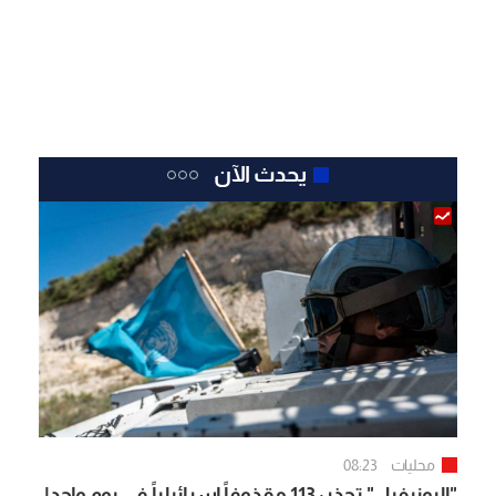
يحدث الآن
محليات
08:23
"اليونيفيل" تحذر: 113 مقذوفاً إسرائيلياً في يوم واحد!