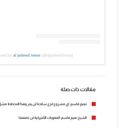
ared by
al jadeed news
(@aljadeednews)
مقالات ذات صلة
نعيم قاسم: اي مشروع لنزع سلاحنا لن يمر وهذا المخطط فش
الشيخ نعيم قاسم: العقوبات الأميركية لن تضعفنا