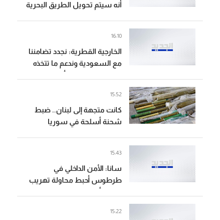
أنه سيتم تحويل الطريق البحرية
لتصبح من بيروت بإتجاه جونية
إعتبارا من الساعة 07:00 لغاية
16:10
الساعة 15:00
الخارجية القطرية: نجدد تضامننا
مع السعودية وندعم ما تتخذه
من إجراءات لحفظ أمنها
وسيادته
15:52
كانت متجهة إلى لبنان.. ضبط
شحنة أسلحة في سوريا
15:43
سانا: الأمن الداخلي في
طرطوس أحبط محاولة تهريب
شحنة أسلحة إلى لبنان تضم
بنادق آلية وقذائف "آر بي جي"
15:22
وكميات من الذخائر