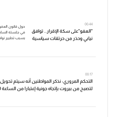
00:44
حول قانون العفو
"العفو"على سكة الإقرار.. توافق
في جلسته السابق
نيابي وحذر من حرتقات سياسية
بسبب تطيير نواب
الحلفاء النصاب، 
(الديار)
إن "الاجواء تؤشر ا
كبيرة، في ضوء ما
00:17
التحكم المروري: نذكر المواطنين أنه سيتم تحويل 
الساعة 15:00