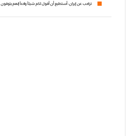
ترامب عن إيران: أستطيع أن أقول لكم شيئاً واحداً إنهم يتوقون إ