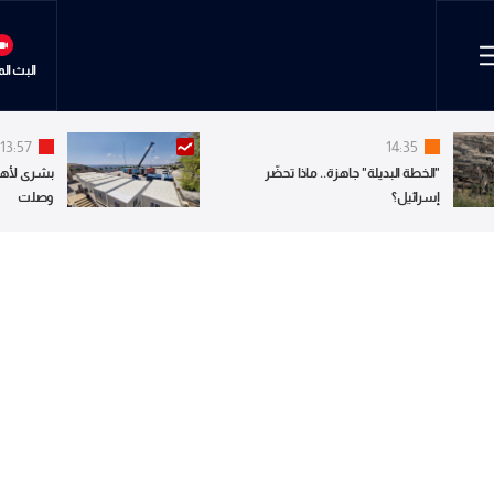
البث ال
13:57
14:35
"الخطة البديلة" جاهزة.. ماذا تحضّر
بشرى لأهال
إسرائيل؟
وصلت