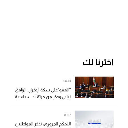
اخترنا لك
00:44
"العفو"على سكة الإقرار.. توافق
نيابي وحذر من حرتقات سياسية
(الديار)
00:17
التحكم المروري: نذكر المواطنين