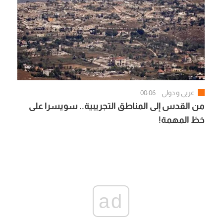
عربي و دولي
00:06
من القدس إلى المناطق التجريبية.. سويسرا على
خطّ المهمة!
ad