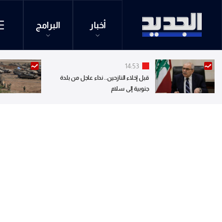
أخبار
البرامج
14:53
قبل إخلاء النازحين.. نداء عاجل من بلدة
جنوبية إلى سلام