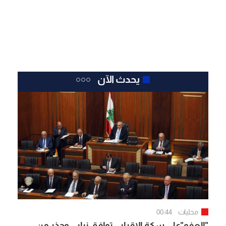
يحدث الآن
محليات
00:44
"العفو"على سكة الإقرار.. توافق نيابي وحذر من