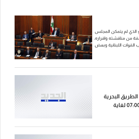
 الذي لم يتمكن المجلس
ة من مناقشته واقراره،
 القوات اللبنانية وبعض
قال مصدر لصحيفة "الديار"
لى التوجه لاقراره باكثرية
 جرى مؤخرا".
الطريق البحرية
لتصبح من بيروت بإتجاه جونية إعتبارا من الساعة 07:00 لغاية