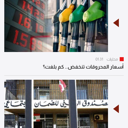
محليات
01:31
أسعار المحروقات تنخفض.. كم بلغت؟