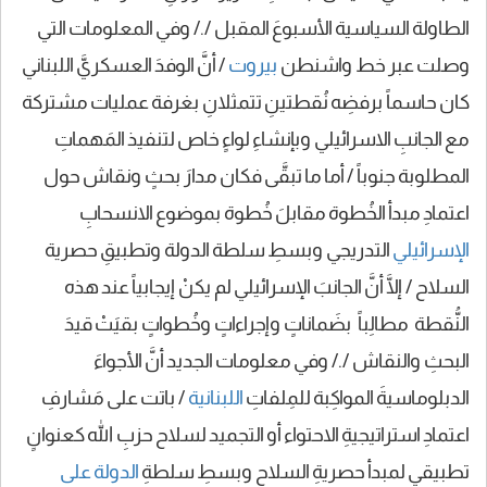
الطاولة السياسية الأسبوعَ المقبل /./ وفي المعلومات التي
وصلت عبر خط واشنطن
بيروت
/ أنَّ الوفدَ العسكريَّ اللبناني
كان حاسماً برفضِه نُقطتينِ تتمثلانِ بغرفة عمليات مشتركة
مع الجانبِ الاسرائيلي وبإنشاءِ لواءٍ خاص لتنفيذ المَهماتِ
المطلوبة جنوباً / أما ما تبقَّى فكان مدارَ بحثٍ ونقاش حول
اعتمادِ مبدأ الخُطوة مقابلَ خُطوة بموضوع الانسحابِ
الإسرائيلي
التدريجي وبسطِ سلطة الدولة وتطبيقِ حصرية
السلاح / إلَّا أنَّ الجانبَ الإسرائيلي لم يكنْ إيجابياً عند هذه
النُّقطة مطالِباً بضَماناتٍ وإجراءاتٍ وخُطواتٍ بقيَتْ قيدَ
البحثِ والنقاش /./ وفي معلومات الجديد أنَّ الأجواءَ
الدبلوماسيةَ المواكِبة للمِلفاتِ
اللبنانية
/ باتت على مَشارفِ
اعتمادِ استراتيجيةِ الاحتواء أو التجميد لسلاح حزبِ الله كعنوانٍ
تطبيقي لمبدأ حصريةِ السلاح وبسطِ سلطةِ
الدولة على