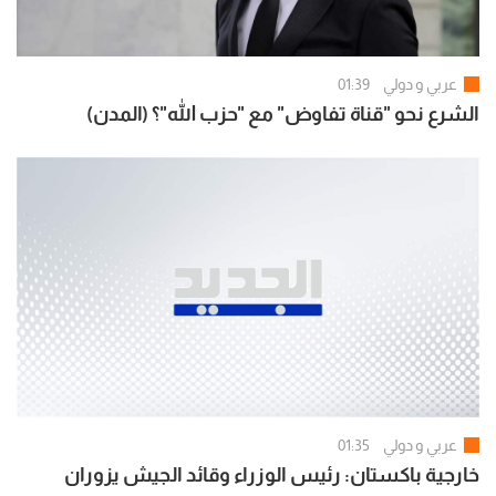
عربي و دولي
01:39
الشرع نحو "قناة تفاوض" مع "حزب الله"؟ (المدن)
عربي و دولي
01:35
خارجية باكستان: رئيس الوزراء وقائد الجيش يزوران