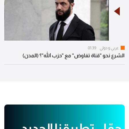
عربي و دولي
01:39
الشرع نحو "قناة تفاوض" مع "حزب الله"؟ (المدن)
حمّل تطبيقنا الجديد