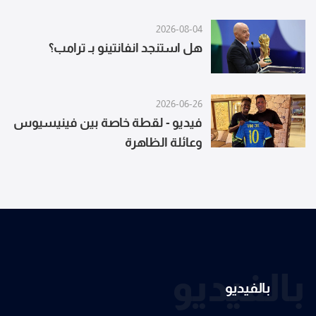
2026-08-04
هل استنجد انفانتينو بـ ترامب؟
2026-06-26
فيديو - لقطة خاصة بين فينيسيوس
وعائلة الظاهرة
بالفيديو
بالفيديو