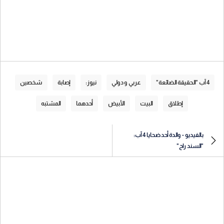
4 آب "الحقيقة الضائعة"
عربي و دولي
نيوز:
إصابة
شخصين
إطلاق
البيت
الأبيض
أحدهما
المشتبه
بالفيديو - والدة أحد ضحايا 4 آب:
"السند راح"