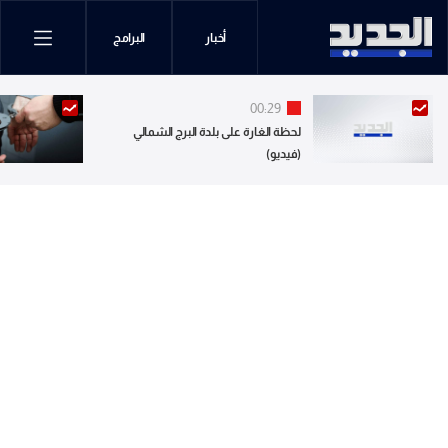
أخبار
البرامج
00:29
لحظة الغارة على بلدة البرج الشمالي
(فيديو)