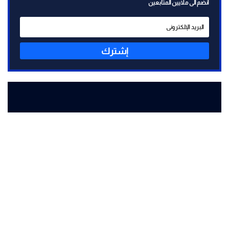
انضم الى ملايين المتابعين
إشترك