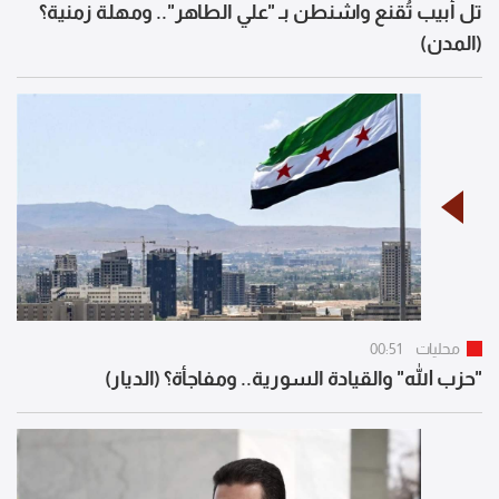
تل أبيب تُقنع واشنطن بـ "علي الطاهر".. ومهلة زمنية؟
(المدن)
محليات
00:51
"حزب الله" والقيادة السورية.. ومفاجأة؟ (الديار)