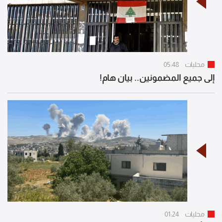
محليات
05:48
إلى جميع المضمونين.. بيان هام!
محليات
01:24