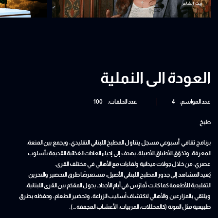
العودة الى النملية
عدد المواسم:
4
عدد الحلقات:
100
طبخ
برنامج ثقافي أسبوعي مسجل يتناول المطبخ اللبناني التقليدي، ويجمع بين المتعة،
المعرفة، وتذوّق الأطباق الأصيلة. يهدف إلى إحياء العادات الغذائية القديمة بأسلوب
عصري، من خلال جولات ميدانية ولقاءات مع الأهالي في مختلف القرى.
يُعيد المشاهد إلى جذور المطبخ اللبناني الأصيل، مستعرضًا طرق التحضير والتخزين
التقليدية للأطعمة كما كانت تُمارَس في أيام الأجداد. يجول المقدّم بين القرى اللبنانية،
ويلتقي بالمزارعين والأهالي لاكتشاف أساليب الزراعة، وتحضير الطعام، وحفظه بطرق
طبيعية مثل المونة (كالمخللات، المربيات، الأعشاب المجففة…).