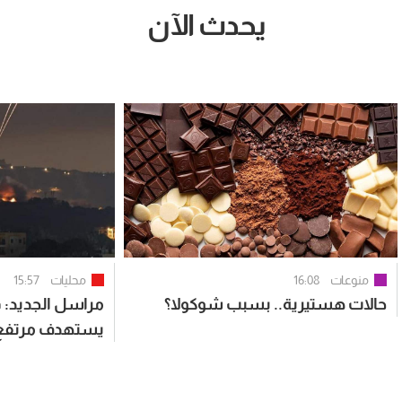
يحدث الآن
منوعات
16:08
محليات
15:57
حالات هستيرية.. بسبب شوكولا؟
مراسل الجديد:
يستهدف مرتفع ع
النبطية الفوقا