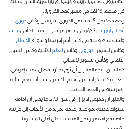
الكاميروني صامويل إيتو والإيفواري يايا توريه، اللذان يمتلك
كل منهما 18 لقبًا في مسيرتهما الكروية.
وحصد حكيمي 5 ألقاب في الدوري الفرنسي و3 في
دوري
أبطال أوروبا
و3 كؤوس سوبر فرنسي ولقبين لكأس
فرنسا
ولقب لمرة واحدة في كأس أمم إفريقيا والدوري
الإيطالي
وكأس السوبر
الأوروبي
وكأس
العالم
للأندية وكأس السوبر
الألماني وكأس السوبر الإسباني.
كما سبق للنجم المغربي أن تُوج بجائزة أفضل لاعب إفريقي،
ليعزز مكانته كواحد من أعظم اللاعبين الذين أنجبتهم القارة
الإفريقية في العصر الحديث.
والمثير أن حكيمي لا يزال في سن الـ27، ما يعني أن أمامه
سنوات عديدة لمواصلة إضافة المزيد من الألقاب إلى خزائنه،
خاصة مع استمراره في المنافسة على أعلى المستويات
الأوروبية.