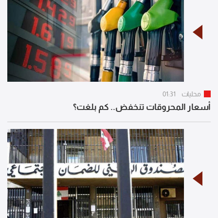
محليات
01:31
أسعار المحروقات تنخفض.. كم بلغت؟