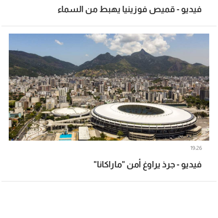
فيديو - قميص فوزينيا يهبط من السماء
19:26
فيديو - جرذ يراوغ أمن "ماراكانا"