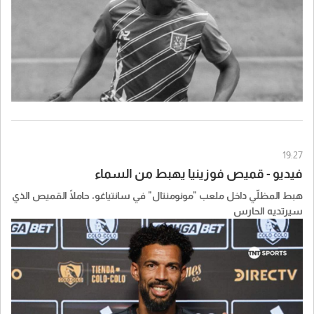
19:27
فيديو - قميص فوزينيا يهبط من السماء
هبط المظلّي داخل ملعب "مونومنتال" في سانتياغو، حاملًا القميص الذي
سيرتديه الحارس