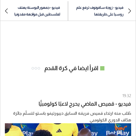
فيديو - زوجة سافونوف ترفع علم
فيديو - جمهور البوسنة يهتف
روسيا على طريقتها
لفلسطين قبل مواجهة مقدونيا
اقرأ ايضا في كرة القدم
19:32
فيديو - قميص الماضي يحرج لاعبًا كولومبيًّا
طُلب منه ارتداء قميص فريقه السابق ديبورتيفو باستو لتسلّم جائزة
هدّاف الدوري الكولومبي