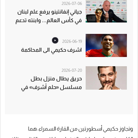
2026-07-06
جياني إنفانتينو يرفع علم لبنان
في كأس العالم... وابنته تدعم
أشرف حكيمي بقميص المغرب
2026-06-19
اشرف حكيمي الى المحاكمة
2026-07-20
حريق يطال منزل بطل
مسلسل «حلم أشرف» في
موغلا
وتجاوز حكيمي أسطورتين من القارة السمراء، هما