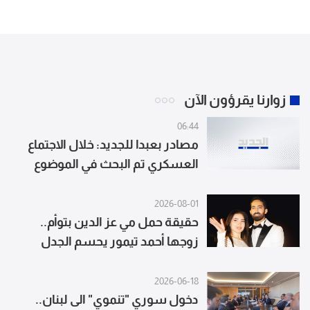
والوفد اللبناني 
حول هذا الموضوع
الشرقية
زوارنا يقرؤون الآن
06:44
مصادر بعبدا للجديد: خلال الاجتماع
العسكري تم البحث في الموضوع
التقني للتشاور في المواضيع التقنية
والمفردات والعبارات العسكرية
2026-08-01
حقيقة حمل مي عز الدين بتوأم..
زوجها أحمد تيمور يحسم الجدل
2026-06-18
دخول سوري "تنموي" الى لبنان..