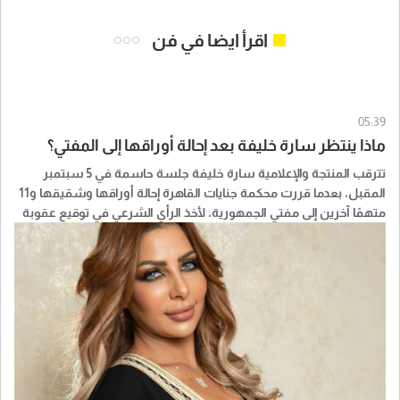
اقرأ ايضا في فن
05:39
ماذا ينتظر سارة خليفة بعد إحالة أوراقها إلى المفتي؟
تترقب المنتجة والإعلامية سارة خليفة جلسة حاسمة في 5 سبتمبر
المقبل، بعدما قررت محكمة جنايات القاهرة إحالة أوراقها وشقيقها و11
متهمًا آخرين إلى مفتي الجمهورية، لأخذ الرأي الشرعي في توقيع عقوبة
الإعدام، على خلفية اتهامهم في القضية المعروفة إعلاميًا بـ«المخدرات
الكبرى».