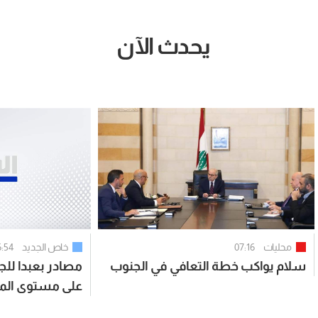
يحدث الآن
محليات
07:16
خاص الجديد
6:54
سلام يواكب خطة التعافي في الجنوب
مصادر بعبدا للجد
على مستوى المن
ان النقاش مركز