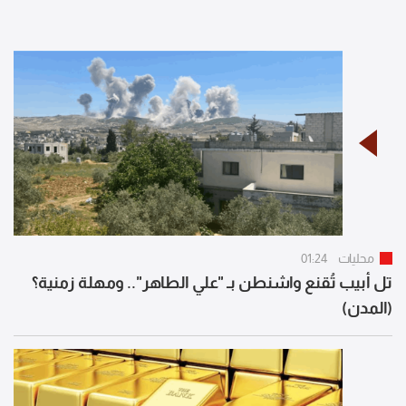
محليات
01:24
تل أبيب تُقنع واشنطن بـ "علي الطاهر".. ومهلة زمنية؟
(المدن)