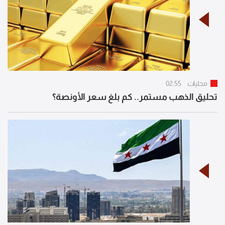
محليات
02:55
تحليق الذهب مستمر.. كم بلغ سعر الأونصة؟