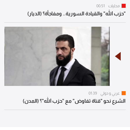
محليات
00:51
"حزب الله" والقيادة السورية.. ومفاجأة؟ (الديار)
عربي و دولي
01:39
الشرع نحو "قناة تفاوض" مع "حزب الله"؟ (المدن)