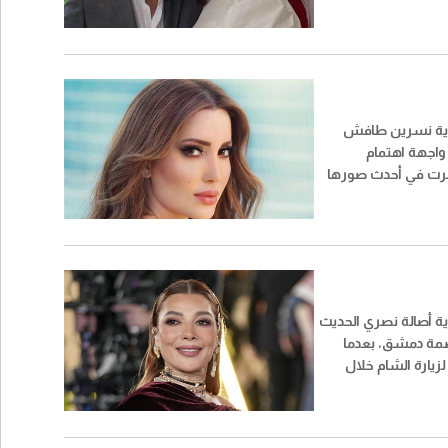
 حبيب أبو أنطون عقب
ورية نسرين طافش
 واجهة اهتمام
هرت في أحدث صورها
اً، دفع المتابعين إلى
عودتها إلى طليقها،
 أحمد جوهر.
ية أصالة نصري الحديث
صمة دمشق، بعدما
يارة الشام خلال
عقب سنوات طويلة
ت سابقة لم تكتمل
ون تنفيذها.