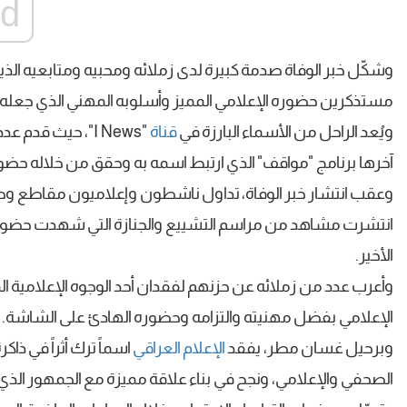
ad
وشكّل خبر الوفاة صدمة كبيرة لدى زملائه ومحبيه ومتابعيه الذ
مستذكرين حضوره الإعلامي المميز وأسلوبه المهني الذي جعله من
ويُعد الراحل من الأسماء البارزة في
قناة
"I News"، حيث قدم عدداً من البرامج والنشرات التي حظيت بمتابعة
آخرها برنامج "مواقف" الذي ارتبط اسمه به وحقق من خلاله حضوراً
وعقب انتشار خبر الوفاة، تداول ناشطون وإعلاميون مقاطع وصور
انتشرت مشاهد من مراسم التشييع والجنازة التي شهدت حضور عد
الأخير.
وأعرب عدد من زملائه عن حزنهم لفقدان أحد الوجوه الإعلامي
الإعلامي بفضل مهنيته والتزامه وحضوره الهادئ على الشاشة.
وبرحيل غسان مطر، يفقد
الإعلام العراقي
اسماً ترك أثراً في ذ
الصحفي والإعلامي، ونجح في بناء علاقة مميزة مع الجمهور الذي