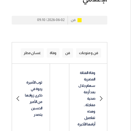
فن
2026-06-02 | 09:10
فن و منوعات
فن
وفاة
غسان مطر
وفاة الفنانة
المصرية
ثوب الأميرة
سهام جلال
رجوة في
بعد أزمة
ذكرى زواجها
صحية
من الأمير
مفاجئة..
الحسين
وهذه
يتصدر
تفاصيل
أيامها الأخيرة