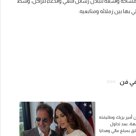
مساحة واسعة لتبادل رسائل النعي والدعاء للراحل، وسط
ي بها بين زملائه ومتابعيه.
 في فن
ان أمير يزبك وطليقته
جهة، بعد تداول
ق بمبلغ مالي وهدايا