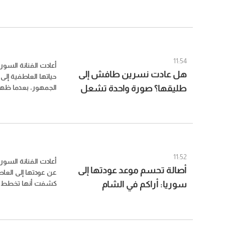
قيل إنها قُدمت إلى
بسبب رنيم إسحاق
قرار الانفصال.
11:54
أعادت الفنانة الس
هل عادت نسرين طافش إلى
حياتها العاطفية إلى
طليقها؟ صورة واحدة تشعل
الجمهور، بعدما ظ
وهي ترتدي خاتماً لافت
التكهنات
التساؤل عن احتمال 
رجل الأعمال المصري
11:52
أعادت الفنانة السور
أصالة تحسم موعد عودتها إلى
عن عودتها إلى العا
سوريا: أراكم في الشام
كشفت أنها تخطط لز
شهر أغسطس/آب، 
من الغياب ومحاولا
بسبب ظروف حالت د