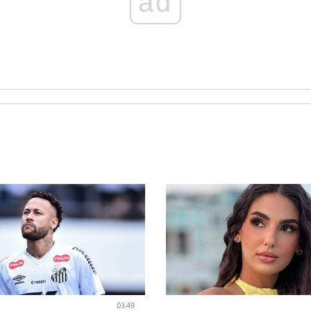
ad
03:49