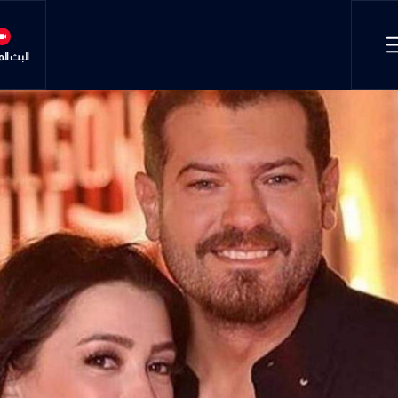
البث ال