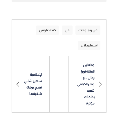
فن و منوعات
فن
كندة علوش
اسماء جلال
وفاة ابن
الفنانة نورا
الإعلامية
رحال .. و
سهير شلبي
وفاء الكيلاني
تفجع بوفاة
تنعيه
شقيقها
بكلمات
مؤثرة