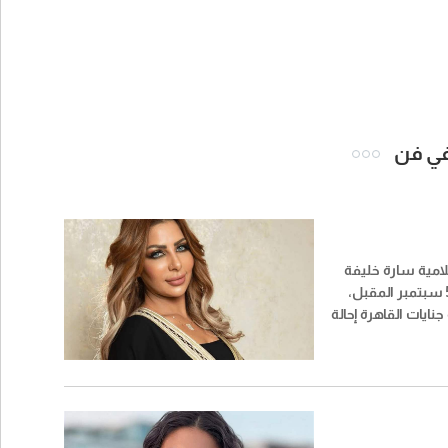
 في فن
لامية سارة خليفة
جلسة حاسمة في 5 سبتمبر المقبل،
ايات القاهرة إحالة
أوراقها وشقيقها و11 متهمًا آخرين إلى
خذ الرأي الشرعي في
، على خلفية اتهامهم
إعلاميًا بـ«المخدرات