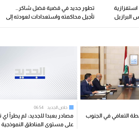
استفزازية
تطور جديد في قضية فضل شاكر..
 البرازيل
تأجيل محاكمته واستعدادات لعودته إلى
الغناء
خاص الجديد
06:54
ة التعافي في الجنوب
مصادر بعبدا للجديد: لم يطرأ اي 
على مستوى المناطق النموذجية 
ان النقاش مركز على الشق الس