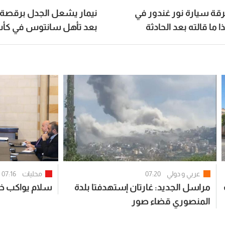
ة سيارة نور غندور في
نيمار يشعل الجدل برقصة 
 ما قالته بعد الحادثة
بعد تأهل سانتوس في كأس
عربي و دولي
07:20
محليات
07:16
مراسل الجديد: غارتان إستهدفتا بلدة
سلام يواكب خط
المنصوري قضاء صور