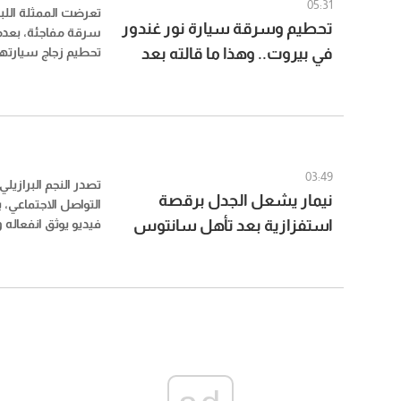
05:31
تعرضت الممثلة اللبنا
تحطيم وسرقة سيارة نور غندور
سرقة مفاجئة، بعدم
في بيروت.. وهذا ما قالته بعد
تحطيم زجاج سيارتها
البيضاء في بيروت، 
الحادثة
من أغراضها الشخصية
03:49
تصدر النجم البرازيل
نيمار يشعل الجدل برقصة
التواصل الاجتماعي،
استفزازية بعد تأهل سانتوس
فيديو يوثق انفعاله 
مسؤولين من نادي ر
في كأس البرازيل
سانتوس وتأهله إلى
البرازيل.