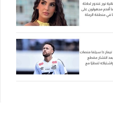
نية نور غندور لحادثة
ا أقدم مجهولون على
 في منطقة الرملة
واقتحامها وسرقة عدد
 الموجودة بداخلها.
ي نيمار دا سيلفا منصات
 بعد انتشار مقطع
واشتباكه لفظيًا مع
يمو، عقب فوز فريقه
 ربع نهائي كأس