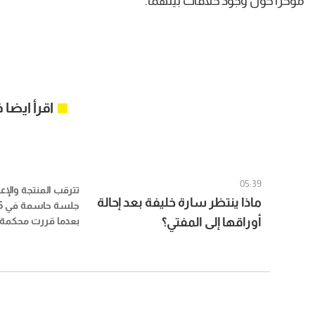
مؤخرًا حول وجود خلافات بينهما.
اقرأ ايضا
05:39
تترقب المنتجة والإع
ماذا ينتظر سارة خليفة بعد إحالة
أوراقها إلى المفتي؟
بعدما قررت محكمة جن
مفتي الجمهورية، لأ
توقيع عقوبة الإعدام
في القضية المعروفة 
الكبرى».