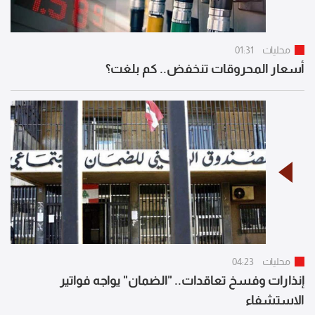
محليات
01:31
أسعار المحروقات تنخفض.. كم بلغت؟
محليات
04:23
إنذارات وفسخ تعاقدات.. "الضمان" يواجه فواتير
الاستشفاء