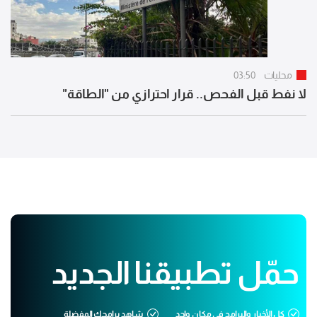
محليات
03:50
لا نفط قبل الفحص.. قرار احترازي من "الطاقة"
حمّل تطبيقنا الجديد
كل الأخبار والبرامج في مكان واحد
شاهد برامجك المفضلة