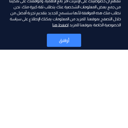
نتفهّم أن خصوصيتك على الإنترنت أمر بالغ الأهمية، وموافقتك على تمكيننا
من جمع بعض المعلومات الشخصية عنك يتطلب ثقة كبيرة منك. نحن
نطلب منك هذه الموافقة لأنها ستسمح للجديد بتقديم تجربة أفضل من
ad
خلال التصفح بموقعنا. للمزيد من المعلومات يمكنك الإطلاع على سياسة
الخصوصية الخاصة بموقعنا للمزيد
اضغط هنا
أوافق
أخبار