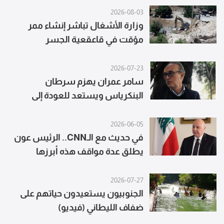
2026-08-03
وزارة الأشغال تباشر إنشاء ممر
مؤقت في قاعقعية الجسر
2026-07-23
سامر عمران يهزم سرطان
البنكرياس ويستعد للعودة إلى
المسرح
2026-06-05
في حديث مع الـCNN.. الرئيس عون
يطلق عدة مواقف هذه أبرزها
2026-07-27
الجنوبيون يستعيدون حياتهم على
ضفاف الليطاني (فيديو)