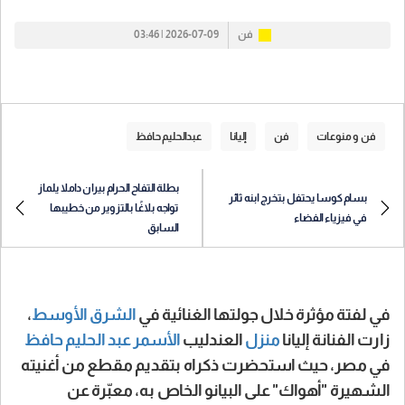
فن
2026-07-09 | 03:46
فن و منوعات
فن
إليانا
عبدالحليم حافظ
بطلة التفاح الحرام بيران داملا يلماز
بسام كوسا يحتفل بتخرج ابنه ثائر
تواجه بلاغًا بالتزوير من خطيبها
في فيزياء الفضاء
السابق
في لفتة مؤثرة خلال جولتها الغنائية في
الشرق الأوسط
،
زارت الفنانة إليانا
منزل
العندليب
الأسمر
عبد الحليم حافظ
في مصر، حيث استحضرت ذكراه بتقديم مقطع من أغنيته
الشهيرة "أهواك" على البيانو الخاص به، معبّرة عن