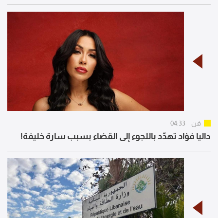
فن
04:33
داليا فؤاد تهدّد باللجوء إلى القضاء بسبب سارة خليفة!