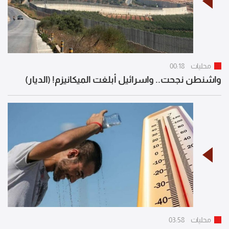
محليات
00:18
واشنطن نجحت.. واسرائيل أبلغت الميكانيزم! (الديار)
محليات
03:58