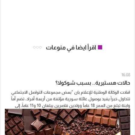
اقرأ ايضا في منوعات
16:08
حالات هستيرية.. بسبب شوكولا؟
افادت الوكالة الوطنية للإعلام بان "بعض مجموعات التواصل الاجتماعي
تتداول خبراً يفيد بوصول عائلة سورية مؤلفة من أربعة أفراد، تضم أماً
وابنة تبلغ من العمر 18 عاماً وولدين قاصرين يبلغان 10 و11 عاماً، إلى
مستشفى البترون بحالة هستيرية بعد تناول حبوب شوكولا معينة".