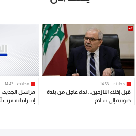
محليات
14:53
محليات
14:43
قبل إخلاء النازحين.. نداء عاجل من بلدة
مراسل الجديد:
جنوبية إلى سلام
إسرائيلية قرب أح
كفررمان إثر خلل 
شخصين بجروح 