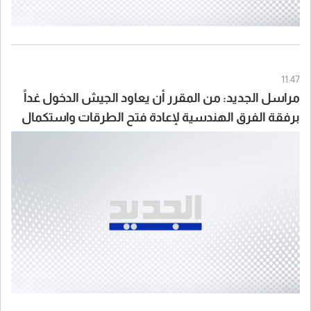
11:47
مراسل الجديد: من المقرر أن يعاود الجيش الدخول غداً
برفقة الفرق الهندسية لإعادة فتح الطرقات واستكمال
انتشاره علماً أن إحدى دورياته تعرّضت خلال المهمة
لمضايقات من مُسيّرة إسرائيلية