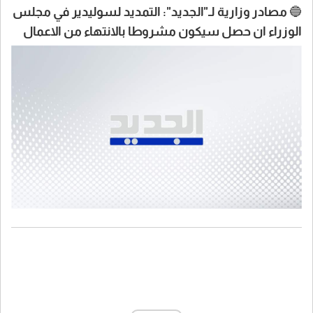
🔵 مصادر وزارية لـ"الجديد": التمديد لسوليدير في مجلس
الوزراء ان حصل سيكون مشروطا بالانتهاء من الاعمال
المكلفة بها سوليدير بانتظار مناقشة التقرير التي خلصت
اليه اللجنة وعلى أساسه يتخذ القرار