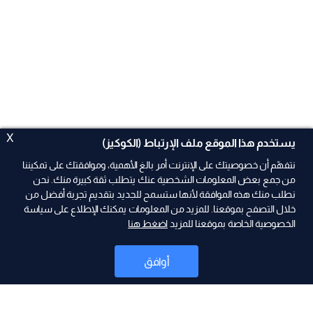
X
يستخدم هذا الموقع ملف الإرتباط (الكوكيز)
نتفهّم أن خصوصيتك على الإنترنت أمر بالغ الأهمية، وموافقتك على تمكيننا
من جمع بعض المعلومات الشخصية عنك يتطلب ثقة كبيرة منك. نحن
نطلب منك هذه الموافقة لأنها ستسمح للجديد بتقديم تجربة أفضل من
ad
خلال التصفح بموقعنا. للمزيد من المعلومات يمكنك الإطلاع على سياسة
الخصوصية الخاصة بموقعنا للمزيد
اضغط هنا
أوافق