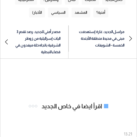
أمنية؟
المشهد
السياسي
الأخبار)
مراسل الجديد: غارة إستهدفت
مصدر أمني للجديد: رصد تقدم 3
مبنى في محيط منطقة الأجنحة
اليات إسرائيلية من زوطر
الخمسة - الشويفات
الشرقية باتجاه خلة ميفدون في
قضاء النبطية
اقرأ ايضا في خاص الجديد
13:21