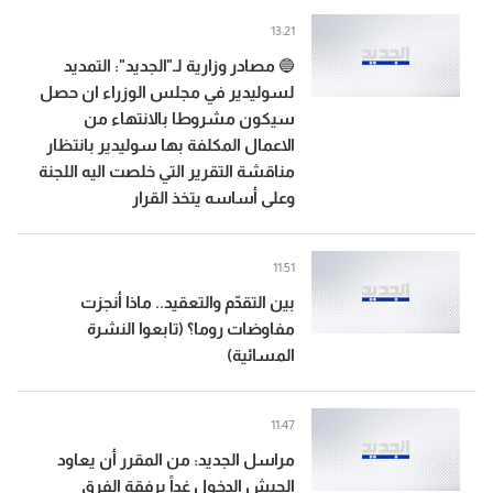
13:21
🔵 مصادر وزارية لـ"الجديد": التمديد
لسوليدير في مجلس الوزراء ان حصل
سيكون مشروطا بالانتهاء من
الاعمال المكلفة بها سوليدير بانتظار
مناقشة التقرير التي خلصت اليه اللجنة
وعلى أساسه يتخذ القرار
11:51
بين التقدّم والتعقيد.. ماذا أنجزت
مفاوضات روما؟ (تابعوا النشرة
المسائية)
11:47
مراسل الجديد: من المقرر أن يعاود
الجيش الدخول غداً برفقة الفرق