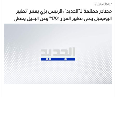
2026-08-07
مصادر مطلعة لـ"الجديد": الرئيس برّي يعتبر "تطيير
اليونيفيل يعني تطيير القرار 1701" وعن البديل يعطي
لايطاليا أولوية مثلاً