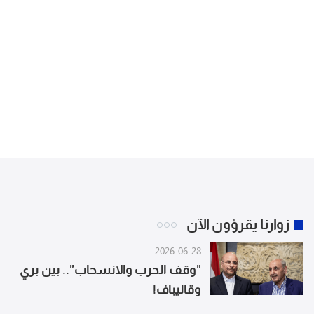
زوارنا يقرؤون الآن
2026-06-28
"وقف الحرب والانسحاب".. بين بري
وقاليباف!