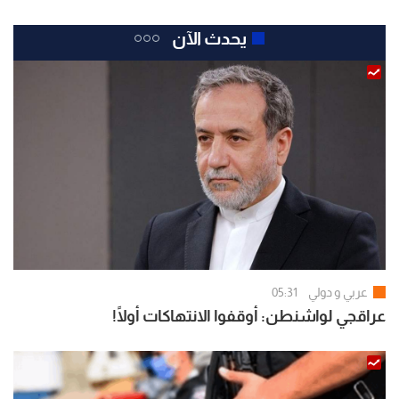
يحدث الآن
عربي و دولي
05:31
عراقجي لواشنطن: أوقفوا الانتهاكات أولًا!