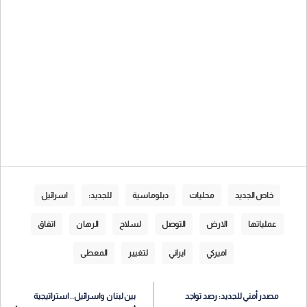
خاص الجديد
محليات
دبلوماسية
للجديد:
اسرائيل
عملياتها
الارض
التوصل
لسلاح
الرهان
اتفاق
اميركي
ايراني
لتغيير
المعطى
مصدر أمني للجديد: رصد تواجد
بين لبنان واسرائيل.. استراتيجية