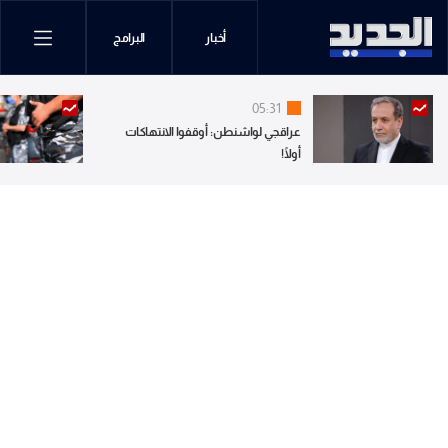
أخبار
البرامج
05:31
عراقجي لواشنطن: أوقفوا الانتهاكات
أولًا!