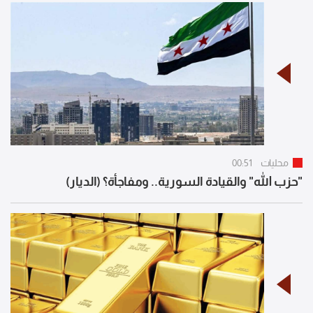
محليات
00:51
"حزب الله" والقيادة السورية.. ومفاجأة؟ (الديار)