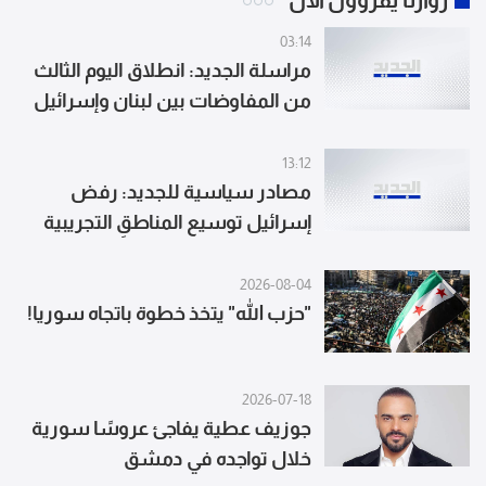
زوارنا يقرؤون الآن
03:14
مراسلة الجديد: انطلاق اليوم الثالث
من المفاوضات بين لبنان وإسرائيل
في روما
13:12
مصادر سياسية للجديد: رفض
إسرائيل توسيع المناطقِ التجريبية
وافتعال الاحداث الأمنية المتنقلة
يؤكدان الكلام عن تحضيرِها للتصعيد
2026-08-04
قبل الانتخابات الإسرائيلية
"حزب الله" يتخذ خطوة باتجاه سوريا!
2026-07-18
جوزيف عطية يفاجئ عروسًا سورية
خلال تواجده في دمشق