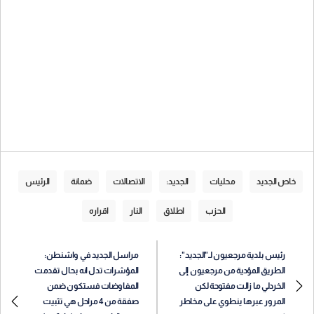
خاص الجديد
محليات
الجديد:
الاتصالات
ضمانة
الرئيس
الحزب
اطلاق
النار
اقراره
رئيس بلدية مرجعيون لـ"الجديد":
مراسل الجديد في واشنطن:
الطريق المؤدية من مرجعيون إلى
المؤشرات تدل انه بحال تقدمت
الخردلي ما زالت مفتوحة لكن
المفاوضات فستكون ضمن
المرور عبرها ينطوي على مخاطر
صفقة من 4 مراحل هي تثبيت