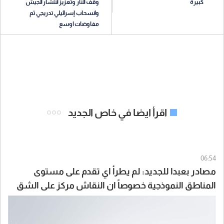
كبيرة
وقف النار وتعزيز انتشار الجيش
وانسحاب إسرائيلي تدريجي ثم
مفاوضات اوسع
اقرأ ايضا في خاص الجديد
06:54
مصادر بعبدا للجديد: لم يطرأ اي تقدم على مستوى
المناطق النموذجية خصوصاً ان النقاش مركز على الشق
السياسي والوفد اللبناني لديه العديد من الخطط حول
هذا الموضوع ومن بينها بلدة زوطر الشرقية