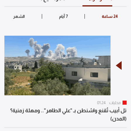
محليات
01:24
تل أبيب تُقنع واشنطن بـ "علي الطاهر".. ومهلة زمنية؟
(المدن)