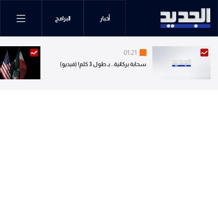
أخبار
البرامج
01:21
سحابة بركانية.. بـ طول 3 كلم! (فيديو)