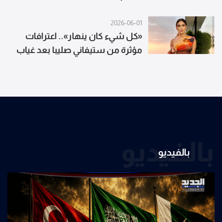
2026-06-01
«كل شيء كان ينهار».. اعترافات
مؤثرة من ستيفاني صليبا بعد غياب
طويل
بالفيديو
بالفيديو