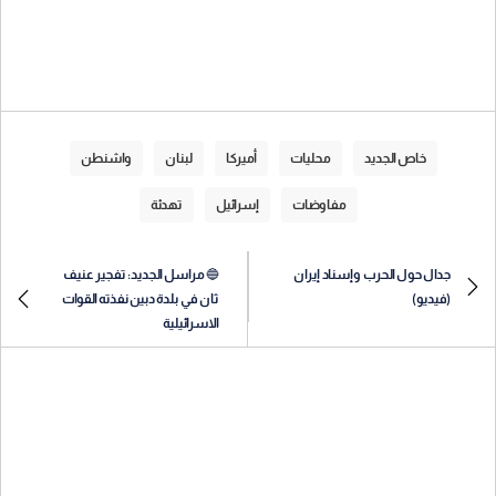
خاص الجديد
محليات
أميركا
لبنان
واشنطن
مفاوضات
إسرائيل
تهدئة
جدال حول الحرب وإسناد إيران
🔵 مراسل الجديد: تفجير عنيف
(فيديو)
ثان في بلدة دبين نفذته القوات
الاسرائيلية