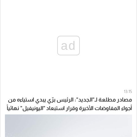
ad
13:15
مصادر مطلعة لـ"الجديد": الرئيس برّي يبدي استياءه من
أجواء المفاوضات الأخيرة وقرار استبعاد "اليونيفيل" نهائياً