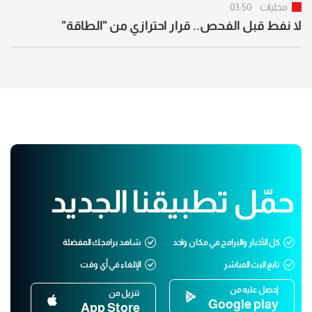
محليات
03:50
لا نفط قبل الفحص.. قرار احترازي من "الطاقة"
حمّل تطبيقنا الجديد
كل الأخبار والبرامج في مكان واحد
شاهد برامجك المفضلة
تابع البث المباشر
الإلغاء في أي وقت
إحصل عليه من
تنزيل من
Google play
App Store