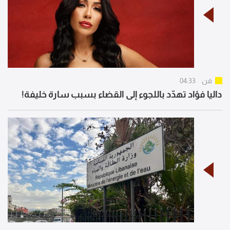
فن
04:33
داليا فؤاد تهدّد باللجوء إلى القضاء بسبب سارة خليفة!