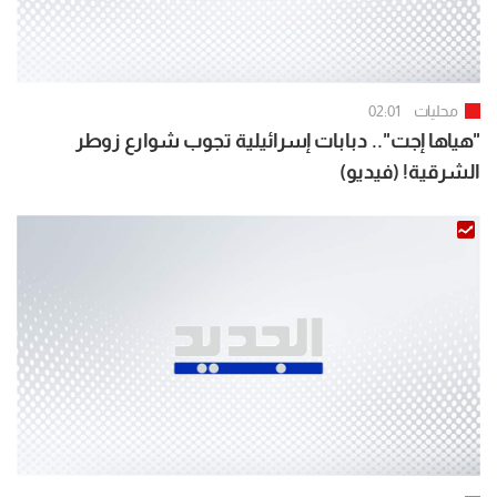
محليات
02:01
"هياها إجت".. دبابات إسرائيلية تجوب شوارع زوطر
الشرقية! (فيديو)