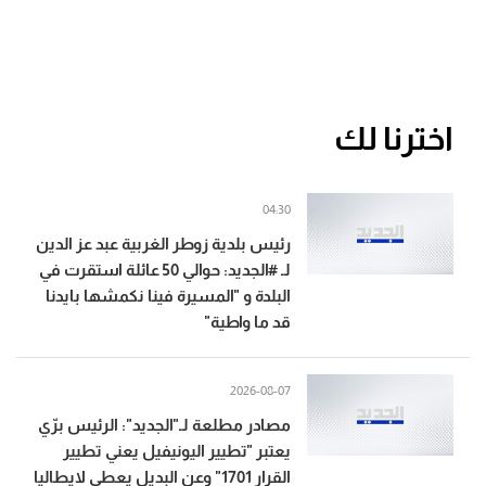
اخترنا لك
04:30
رئيس بلدية زوطر الغربية عبد عز الدين
لـ #الجديد: حوالي 50 عائلة استقرت في
البلدة و "المسيرة فينا نكمشها بايدنا
قد ما واطية"
2026-08-07
مصادر مطلعة لـ"الجديد": الرئيس برّي
يعتبر "تطيير اليونيفيل يعني تطيير
القرار 1701" وعن البديل يعطي لايطاليا