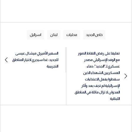
خاص الجديد
محليات
لبنان
اسرائيل
تعليقا على رفض التقاط الصور
السفير الأميركي ميشال عيسى
مع الوفد الإسرائيلي مصدر
للجديد: غدا سيجري اختيار المناطق
عسكري لـ"الجديد": دماء
التجريبية
العسكريين الشهداء الذين
سقطوا بفعل الاعتداءات
الإسرائيلية لم تجف بعد وآثار
العدوان لا تزال ماثلة في المناطق
اللبنانية