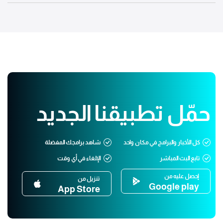
حمّل تطبيقنا الجديد
كل الأخبار والبرامج في مكان واحد
شاهد برامجك المفضلة
تابع البث المباشر
الإلغاء في أي وقت
إحصل عليه من
تنزيل من
Google play
App Store