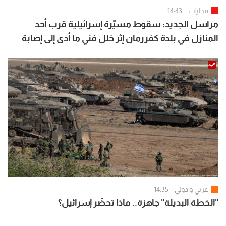
محليات
14:43
مراسل الجديد: سقوط مسيّرة إسرائيلية قرب أحد
المنازل في بلدة كفررمان إثر خلل فني ما أدى إلى إصابة
شخصين بجروح طفيفة
عربي و دولي
14:35
"الخطة البديلة" جاهزة.. ماذا تحضّر إسرائيل؟