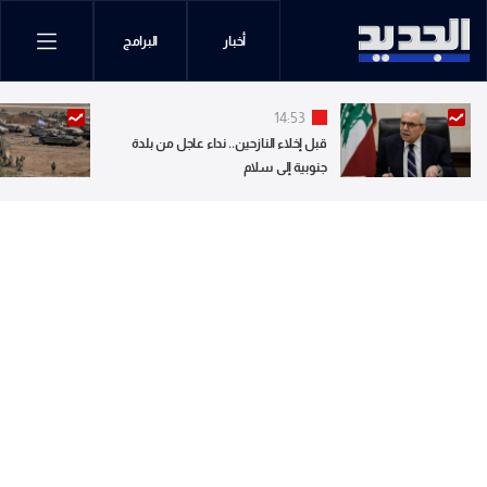
أخبار
البرامج
14:53
قبل إخلاء النازحين.. نداء عاجل من بلدة
جنوبية إلى سلام