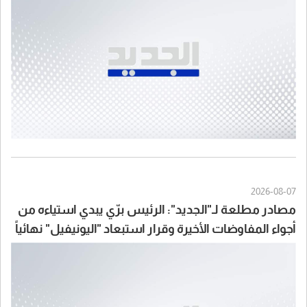
2026-08-07
مصادر مطلعة لـ"الجديد": الرئيس برّي يبدي استياءه من
أجواء المفاوضات الأخيرة وقرار استبعاد "اليونيفيل" نهائياً