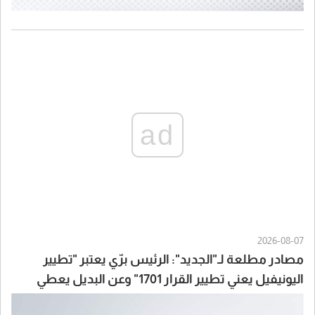
ad
2026-08-07
مصادر مطلعة لـ"الجديد": الرئيس برّي يعتبر "تطيير
اليونيفيل يعني تطيير القرار 1701" وعن البديل يعطي
لايطاليا أولوية مثلاً