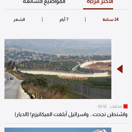
الأكثر قراءة
المواضيع الشائعة
محليات
00:18
واشنطن نجحت.. واسرائيل أبلغت الميكانيزم! (الديار)