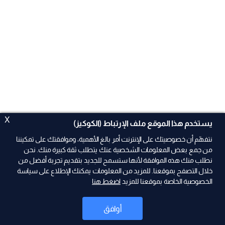
X
يستخدم هذا الموقع ملف الإرتباط (الكوكيز)
نتفهّم أن خصوصيتك على الإنترنت أمر بالغ الأهمية، وموافقتك على تمكيننا
من جمع بعض المعلومات الشخصية عنك يتطلب ثقة كبيرة منك. نحن
نطلب منك هذه الموافقة لأنها ستسمح للجديد بتقديم تجربة أفضل من
ad
خلال التصفح بموقعنا. للمزيد من المعلومات يمكنك الإطلاع على سياسة
الخصوصية الخاصة بموقعنا للمزيد
اضغط هنا
أوافق