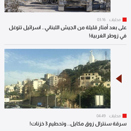
محليات
03:16
على بعد أمتار قليلة من الجيش اللبناني.. اسرائيل تتوغل
في زوطر الغربية!
محليات
04:49
سرقة سنترال زوق مكايل.. وتحطيم 3 خزنات!