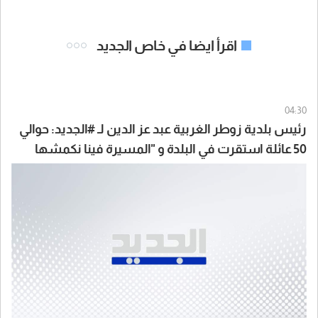
اقرأ ايضا في خاص الجديد
04:30
رئيس بلدية زوطر الغربية عبد عز الدين لـ #الجديد: حوالي
50 عائلة استقرت في البلدة و "المسيرة فينا نكمشها
بايدنا قد ما واطية"