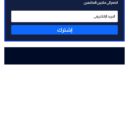
انضم الى ملايين المتابعين
إشترك