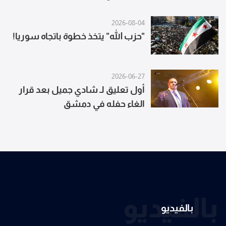
2026-08-04
"حزب الله" يتخذ خطوة باتجاه سوريا!
2026-06-27
أول تعليق لـ شادي جميل بعد قرار
الغاء حفله في دمشق
بالفيديو
بالفيديو