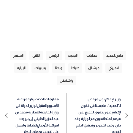
خاص الجديد
محليات
الجديد:
الرئيس
التقى
السفير
الاميركي
ميشال
صباحا
وبحثا
بترتيبات
الزيارة
واشنطن
وزير الإعلام بول مرقص
معلومات الجديد: زيارة مرتقبة
لـ"الجديد": هاجسنا في قانون
الأسبوع المقبل لوزير الدولة في
الإعلام صون حقوق الجميع بمن
وزارة الخارجية القطرية محمد بن
فيهم المتعاقدون مع الوزارة وقد
عبد العزيز الخليفي إلى بيروت
حان وقت التطوير وتحقيق الحلم
لمواكبة الأوضاع الداخلية والعمل
القديم
على تقريب وجهات النظر