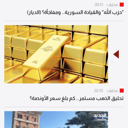
محليات
00:51
"حزب الله" والقيادة السورية.. ومفاجأة؟ (الديار)
محليات
02:55
تحليق الذهب مستمر.. كم بلغ سعر الأونصة؟