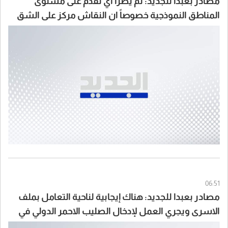
مصادر بعبدا للجديد: لم يطرأ اي تقدم على مستوى
المناطق النموذجية خصوصاً ان النقاش مركز على الشق
السياسي والوفد اللبناني لديه العديد من الخطط حول
هذا الموضوع ومن بينها بلدة زوطر الشرقية
06:51
مصادر بعبدا للجديد: هناك إيجابية لناحية التعامل بملف
الاسرى ويجري العمل لإدخال الصليب الاحمر الدولي في
الموضوع