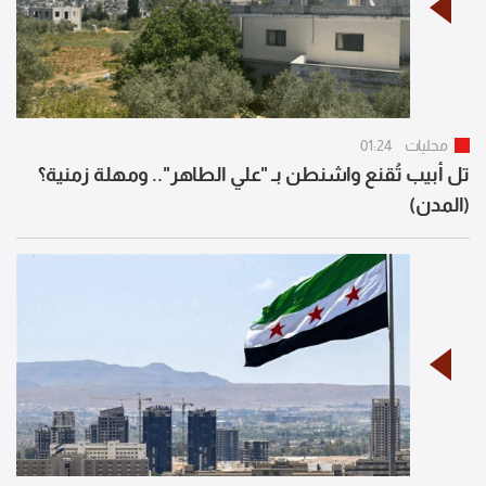
محليات
01:24
تل أبيب تُقنع واشنطن بـ "علي الطاهر".. ومهلة زمنية؟
(المدن)