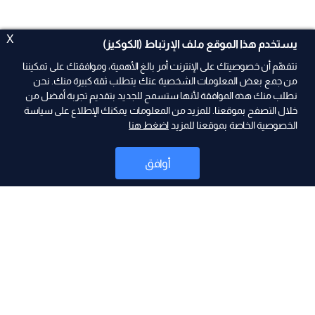
X
يستخدم هذا الموقع ملف الإرتباط (الكوكيز)
نتفهّم أن خصوصيتك على الإنترنت أمر بالغ الأهمية، وموافقتك على تمكيننا
من جمع بعض المعلومات الشخصية عنك يتطلب ثقة كبيرة منك. نحن
نطلب منك هذه الموافقة لأنها ستسمح للجديد بتقديم تجربة أفضل من
ad
خلال التصفح بموقعنا. للمزيد من المعلومات يمكنك الإطلاع على سياسة
الخصوصية الخاصة بموقعنا للمزيد
اضغط هنا
أوافق