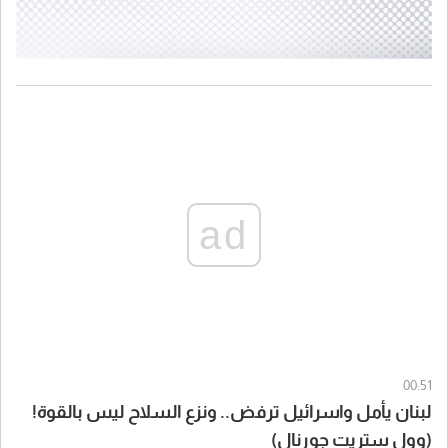
ad
00:51
لبنان يأمل واسرائيل ترفض.. ونزع السلاح ليس بالقوة!
(وول ستريت جورنال)