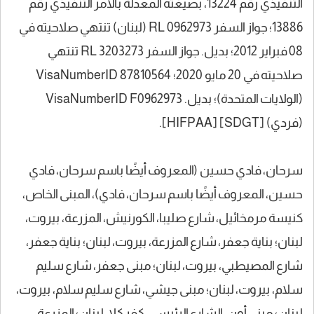
التنفيذي رقم 13224، بصيغته المعدلة بالأمر التنفيذي رقم
13886؛ جواز السفر RL 0962973 (لبنان) تنتهي صلاحيته في
08 فبراير 2012؛ بديل. جواز السفر RL 3203273 تنتهي
صلاحيته في 20 مايو 2020؛ VisaNumberID 87810564
(الولايات المتحدة)؛ بديل. VisaNumberID F0962973
(فردي) [SDGT] [HIFPAA].
سرحان، فادي حسين (المعروف أيضًا باسم سرحان، فادي
حسين، المعروف أيضًا باسم سرحان، فادي)، المبنى الخاص،
كنيسة مرمخائيل، شارع صليبا، الكورنيش، المزرعة، بيروت،
لبنان؛ بناية جعفر، شارع المزرعة، بيروت، لبنان؛ بناية جعفر،
شارع المصيطبي، بيروت، لبنان؛ مبنى جعفر، شارع سليم
سلام، بيروت، لبنان؛ مبنى جيشي، شارع سليم سلام، بيروت،
لبنان؛ مبنى أون، الشارع الرئيسي، كفر كلا، لبنان؛ المزرعة،