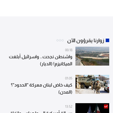
زوارنا يقرؤون الآن
00:18
واشنطن نجحت.. واسرائيل أبلغت
الميكانيزم! (الديار)
01:05
كيف خاض لبنان معركة "الحدود"؟
(المدن)
13:52