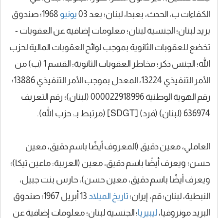
الكفاءات ب، الحدث، بعبدا، لبنان؛ بعد 03
يونيو
1968؛ صندوق
بريد لبنان؛ الجنسية لبنان؛ معلومات إضافية عن العقوبات -
تخضع للعقوبات الثانوية بموجب لوائح العقوبات المالية لحزب
الله؛ الجنس ذكر؛ مخاطر العقوبات الثانوية: القسم 1 (ب) من
الأمر التنفيذي 13224، المعدل بموجب الأمر التنفيذي 13886؛
رقم الهوية الوطنية 000022918996 (لبنان)؛ رقم التعريف
636974 (لبنان) (فرد) [SDGT] (مرتبط بـ: حزب الله).
العاملي، معين دقيق (المعروف أيضًا باسم دقيق، معين
حسن؛ ويعرف أيضًا باسم دقيق، معين (العربية: ماعين تيكا)؛
ويعرف أيضًا باسم دقيق، معين حسن)، حارس بنت جبيل،
النبطية، لبنان؛ قم، إيران؛
تاريخ الميلاد
13 أبريل 1967؛ صندوق
البريد مونروفيا،
ليبيريا
؛ الجنسية لبنان؛ معلومات إضافية عن