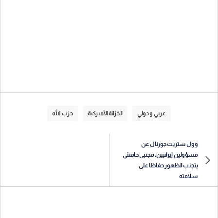
عربي و دولي
الخزانة الأميركية
حزب الله
وول ستريت جورنال عن
مسؤولين إيرانيين: مجتبى خامنئي
يتجنب الظهور حفاظا على
سلامته