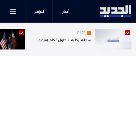
أخبار
البرامج
01:21
سحابة بركانية.. بـ طول 3 كلم! (فيديو)