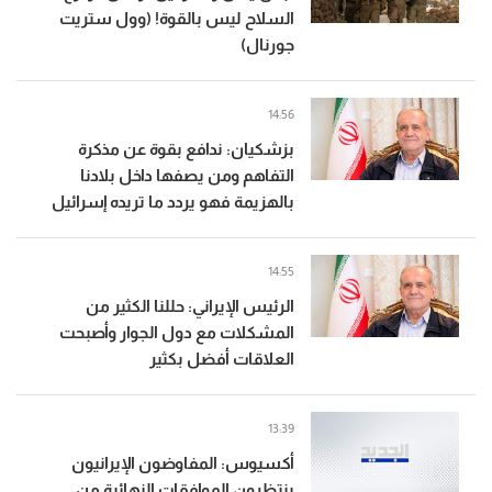
السلاح ليس بالقوة! (وول ستريت
جورنال)
14:56
بزشكيان: ندافع بقوة عن مذكرة
التفاهم ومن يصفها داخل بلادنا
بالهزيمة فهو يردد ما تريده إسرائيل
14:55
الرئيس الإيراني: حللنا الكثير من
المشكلات مع دول الجوار وأصبحت
العلاقات أفضل بكثير
13:39
أكسيوس: المفاوضون الإيرانيون
ينتظرون الموافقات النهائية من