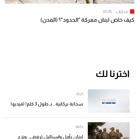
محليات
01:05
كيف خاض لبنان معركة "الحدود"؟ (المدن)
اخترنا لك
01:21
سحابة بركانية.. بـ طول 3 كلم! (فيديو)
00:51
لبنان يأمل واسرائيل ترفض.. ونزع