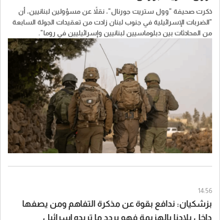
ذكرت صحيفة "​وول ستريت جورنال​"، نقلاً عن مسؤولين ​لبنان​يين، أن
"الضربات الإسرائيلية في جنوب لبنان زادت من تعقيدات الجولة السابعة
من المحادثات بين دبلوماسيين لبنانيين وإسرائيليين في روما".
14:56
بزشكيان: ندافع بقوة عن مذكرة التفاهم ومن يصفها
داخل بلادنا بالهزيمة فهو يردد ما تريده إسرائيل