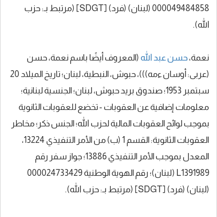
000049484858 (لبنان) (فرد) [SDGT] (مرتبط بـ: حزب
الله).
نعمة،
حسن عبد الله
(المعروف أيضًا باسم نعمة، حسن
(عربى: أوسان ءمه)))، حبوش، النبطية، لبنان؛ تاريخ الميلاد 20
سبتمبر 1953؛ صندوق بريد حبوش، لبنان؛ الجنسية لبنانية؛
معلومات إضافية عن العقوبات - تخضع للعقوبات الثانوية
بموجب لوائح العقوبات المالية لحزب الله؛ الجنس ذكر؛ مخاطر
العقوبات الثانوية: القسم 1 (ب) من الأمر التنفيذي 13224،
المعدل بموجب الأمر التنفيذي 13886؛ جواز سفر رقم
L1391989 (لبنان)؛ رقم الهوية الوطنية 000024733429
(لبنان) (فرد) [SDGT] (مرتبط بـ: حزب الله).