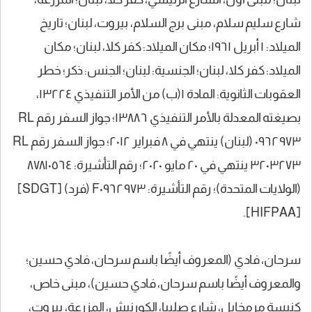
شارع سليم سلام، مبنى برج السلام، بيروت، لبنان؛ تاريخ
الميلاد: ١ أبريل ١٩٦١؛ مكان الميلاد: كفر كلا، لبنان؛ مكان
الميلاد: كفر كلا، لبنان؛ الجنسية: لبنان؛ الجنس: ذكر؛ خطر
العقوبات الثانوية: المادة ١(ب) من الأمر التنفيذي ١٣٢٢٤،
بصيغته المعدلة بالأمر التنفيذي ١٣٨٨٦؛ جواز السفر رقم RL
٠٩٦٢٩٧٣ (لبنان) ينتهي في ٨ فبراير ٢٠١٢؛ جواز السفر رقم RL
٣٢٠٣٢٧٣ ينتهي في ٢٠ مايو ٢٠٢٠؛ رقم التأشيرة: ٨٧٨١٠٥٦٤
(الولايات المتحدة)؛ رقم التأشيرة: F٠٩٦٢٩٧٣ (فرد) [SDGT]
[HIFPAA].
سرحان، فادي (المعروف أيضًا باسم سرحان، فادي حسين؛
والمعروف أيضًا باسم سرحان، فادي حسين)، مبنى خاص،
كنيسة مرمخايل، شارع صليبا، الكورنيش، المزرعة، بيروت،