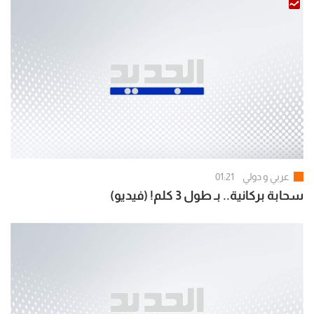
عربي و دولي
01:21
سحابة بركانية.. بـ طول 3 كلم! (فيديو)