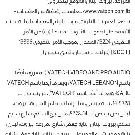
المزرعة، بيروت، لبنان؛ الموقع الإلكتروني
www.vatech.com.lb؛ معلومات إضافية عن العقوبات -
تخضع للعقوبات الثانوية بموجب لوائح العقوبات المالية لحزب
الله؛ مخاطر العقوبات الثانوية: القسم 1 (ب) من الأمر
التنفيذي 13224، المعدل بموجب الأمر التنفيذي 13886
[SDGT] (مرتبط بـ: سرحان، فادي حسين).
VATECH VIDEO AND PRO AUDIO (المعروف أيضًا
باسم VATECH LEBANON؛ ويعرف أيضًا باسم VATECH
SARL؛ ويعرف أيضًا باسم "VATECH")، ص.ب. ص.ب
5728-14، بناية جيشي، شارع سليم سلام، المزرعة، بيروت،
لبنان؛ ص.ب. ص.ب 14-5728، مبنى برج السلام، شارع سليم
سلام، بيروت، لبنان؛ بناية جعفر، شارع المزرعة، بيروت، لبنان؛
بناية جعفر، شارع المصيطبي، بيروت، لبنان؛ بناية جعفر، شارع